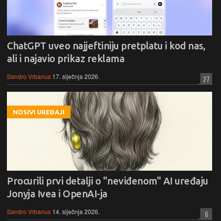
ChatGPT uveo najjeftiniju pretplatu i kod nas,
ali i najavio prikaz reklama
Sandro Vrbanus
17. siječnja 2026.
27
NOSIVI UREĐAJI
Procurili prvi detalji o "neviđenom" AI uređaju
Jonyja Ivea i OpenAI-ja
Sandro Vrbanus
14. siječnja 2026.
6