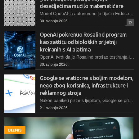
desetljećima mučilo matematičare
Model OpenAI-ja autonomno je riješio Erdősev problem jedinične udaljenosti u ravnini, otkrivši neočekivane veze s algebarskom teorijom brojeva i označivši novu eru suradnje ljudi i AI-ja
30. svibnja 2026.
12
OpenAI pokrenuo Rosalind program
kao zaštitu od bioloških prijetnji
kreiranih s AI alatima
OpenAI tvrdi da je Rosalind prošao testiranja i primjenjuje se u izoliranom okruženju, no pitanje ostaje: hoće li procuriti u javnost te može li AI ubrzati obranu od pandemija brže nego što stvara nove rizike?
30. svibnja 2026.
Google se vratio: ne s boljim modelom,
nego zbog korisnika, infrastrukture i
reklamnog stroja
Nakon panike i pizze s ljepilom, Google se pribrao i vratio jači nego ikada. Ne zato što ima superiorniji model, već zato što ima nešto što konkurencija nema: 25 godina infrastrukture, ekosistem u kojem je pola svijeta već 'zarobljeno' i prihode od reklama koji sve to drže na stabilnim nogama
21. svibnja 2026.
BIZNIS