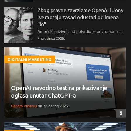
Zbog pravne zavrzlame OpenAI i Jony
Ive moraju zasad odustati od imena
"io"
Američki prizivni sud potvrdio je privremenu mjeru zabrane kojom se tvrtkama OpenAI i IO Products brani korištenje imena io zbog prevelike sličnosti s brendom startupa iyO, koji se bavi sličnim poslom
7. prosinca 2025.
DIGITALNI MARKETING
OpenAI navodno testira prikazivanje
oglasa unutar ChatGPT-a
Sandro Vrbanus
30. studenog 2025.
9