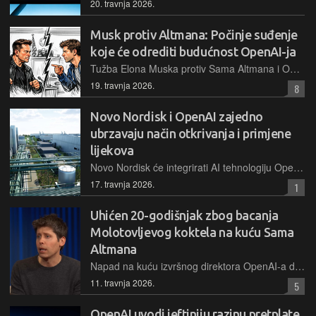
20. travnja 2026.
Musk protiv Altmana: Počinje suđenje
koje će odrediti budućnost OpenAI-ja
Tužba Elona Muska protiv Sama Altmana i OpenAI-ja ide na sud. Ulozi su ogromni - od budućnosti tvrtke i planova za IPO do kontrole nad najnaprednijom AI tehnologijom na svijetu
19. travnja 2026.
8
Novo Nordisk i OpenAI zajedno
ubrzavaju način otkrivanja i primjene
lijekova
Novo Nordisk će integrirati AI tehnologiju OpenAI-ja koja će transformirati put otkrivanja lijekova te omogućiti bržu dostupnost terapija za pacijente
17. travnja 2026.
1
Uhićen 20-godišnjak zbog bacanja
Molotovljevog koktela na kuću Sama
Altmana
Napad na kuću izvršnog direktora OpenAI-a dogodio se u ranim jutarnjim satima, a osumnjičeni je ubrzo uhićen nakon što je otišao ispred ureda tvrtke i prijetio da će zapaliti zgradu
11. travnja 2026.
5
OpenAI uvodi jeftiniju razinu pretplate