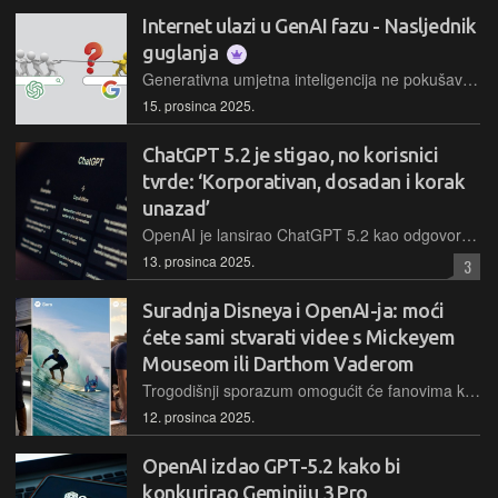
Internet ulazi u GenAI fazu - Nasljednik
guglanja
Generativna umjetna inteligencija ne pokušava samo zamijeniti pretraživanje, već mijenja način kako komuniciramo preko Interneta. Google Chrome nudi nam u pretraživanju niz linkova, dok nam ChatGPT nudi dijalog, odnosno potpuno drugačiji pristup Internetu
15. prosinca 2025.
ChatGPT 5.2 je stigao, no korisnici
tvrde: ‘Korporativan, dosadan i korak
unazad’
OpenAI je lansirao ChatGPT 5.2 kao odgovor na Googleov Gemini, no prve reakcije korisnika izrazito su negativne
13. prosinca 2025.
3
Suradnja Disneya i OpenAI-ja: moći
ćete sami stvarati videe s Mickeyem
Mouseom ili Darthom Vaderom
Trogodišnji sporazum omogućit će fanovima kreiranje videa s više od 200 likova putem alata Sora, dok Disney postaje jedan od ključnih investitora u OpenAI s ciljem razvoja novih proizvoda i iskustava
12. prosinca 2025.
OpenAI izdao GPT-5.2 kako bi
konkurirao Geminiju 3 Pro