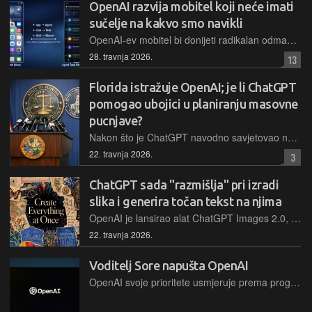
OpenAI razvija mobitel koji neće imati
sučelje na kakvo smo navikli
OpenAI-ev mobitel bi donijeti radikalan odmak od klasičnih mobilnih sučelja, uz fokus na zadatke umjesto aplikacija. U središtu će, naravno, biti umjetna inteligencija
28. travnja 2026.
13
Florida istražuje OpenAI; je li ChatGPT
pomogao ubojici u planiranju masovne
pucnjave?
Nakon što je ChatGPT navodno savjetovao napadača uoči masovne pucnjave na sveučilištu, tužitelj na Floridi pokrenuo je kaznenu istragu protiv tvrtke OpenAI kako bi se utvrdila njihova odgovornost.
22. travnja 2026.
3
ChatGPT sada "razmišlja" pri izradi
slika i generira točan tekst na njima
OpenAI je lansirao alat ChatGPT Images 2.0, sustav koji integrira "razmišljanje" u generiranje slika, omogućujući precizno ispisivanje teksta, web pretragu u stvarnom vremenu i vizualni kontinuitet
22. travnja 2026.
Voditelj Sore napušta OpenAI
OpenAI svoje prioritete usmjeruje prema programiranju i poslovnim rješenjima, a niz odlazaka iz tvrtka upravo potvrđuje to unutarnje restrukturiranje