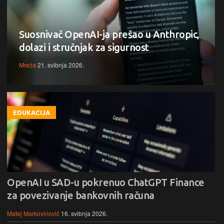
Suosnivač OpenAI-ja prešao u Anthropic,
dolazi i stručnjak za sigurnost
Mreža
21. svibnja 2026.
EDUKACIJA
OpenAI u SAD-u pokrenuo ChatGPT Finance
za povezivanje bankovnih računa
Matej Markovinović
16. svibnja 2026.