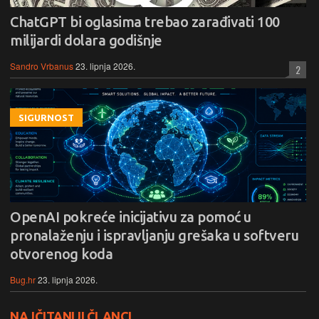
ChatGPT bi oglasima trebao zarađivati 100
milijardi dolara godišnje
Sandro Vrbanus
23. lipnja 2026.
2
SIGURNOST
OpenAI pokreće inicijativu za pomoć u
pronalaženju i ispravljanju grešaka u softveru
otvorenog koda
Bug.hr
23. lipnja 2026.
NAJČITANIJI ČLANCI