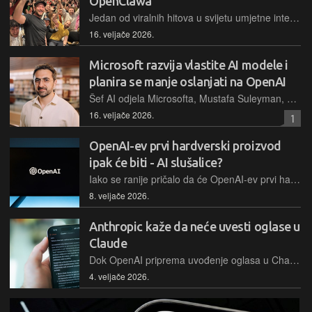
OpenClawa
Jedan od viralnih hitova u svijetu umjetne inteligencije posljednjih nekoliko je tjedana fenomen imena OpenClaw, alat koji omogućava izradu osobnih AI asistenata. Njegov autor radit će u OpenAI-ju
16. veljače 2026.
Microsoft razvija vlastite AI modele i
planira se manje oslanjati na OpenAI
Šef AI odjela Microsofta, Mustafa Suleyman, najavio je zaokret prema potpunoj samostalnosti u razvoju naprednih modela, čime kompanija smanjuje dugogodišnju ovisnost o partnerstvu s OpenAI-jem
16. veljače 2026.
1
OpenAI-ev prvi hardverski proizvod
ipak će biti - AI slušalice?
Iako se ranije pričalo da će OpenAI-ev prvi hardverski proizvod biti pametna olovka ili privjesak, čini se da se tvrtka ipak odlučila za proizvodnju AI slušalica
8. veljače 2026.
Anthropic kaže da neće uvesti oglase u
Claude
Dok OpenAI priprema uvođenje oglasa u ChatGPT, konkurentski Anthropic kaže da to neće napraviti sa svojim Claudeom
4. veljače 2026.