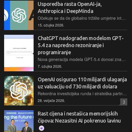
Usporedba rasta OpenAI-ja,
Anthropica i DeepMinda
Očekuje se da će globalno tržište umjetne inteligencije porasti na 4,8 bilijuna američkih dolara do 2033. godine, a Anthropic pokazuje potencijal da postane lider u prihodima
15. ožujka 2026.
ChatGPT nadograđen modelom GPT-
5.4 za napredno rezoniranje i
programiranje
Nova generacija modela GPT-5.4 donosi značajne iskorake u logičkom zaključivanju, upravljanju računalnim sustavima i obradi složenih profesionalnih zadataka uz značajno veću učinkovitost
7. ožujka 2026.
OpenAI osigurao 110 milijardi ulaganja
uz valuaciju od 730 milijardi dolara
Rekordna investicijska runda i strateška partnerstva s vodećim tehnološkim korporacijama podižu vrijednost OpenAI-ja na impresivnih 730 milijardi dolara
28. veljače 2026.
3
Rast cijena i nestašica memorijskih
čipova: Nezasitni AI pokrenuo lavinu