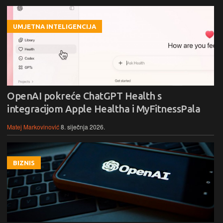
UMJETNA INTELIGENCIJA
OpenAI pokreće ChatGPT Health s
integracijom Apple Healtha i MyFitnessPala
Matej Markovinović
8. siječnja 2026.
BIZNIS