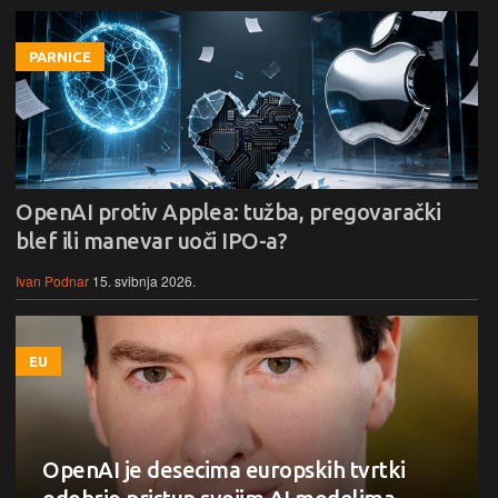
PARNICE
OpenAI protiv Applea: tužba, pregovarački
blef ili manevar uoči IPO-a?
Ivan Podnar
15. svibnja 2026.
EU
OpenAI je desecima europskih tvrtki