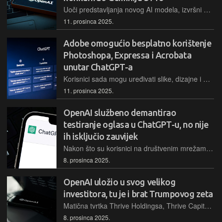
Uoči predstavljanja novog AI modela, izvršni direktor OpenAI-a, Sam Altman, u internom je dopisu najavio da će novi GPT-5.2 biti ravnopravan Googleovom Geminiju 3 Pro
11. prosinca 2025.
Adobe omogućio besplatno korištenje
Photoshopa, Expressa i Acrobata
unutar ChatGPT-a
Korisnici sada mogu uređivati slike, dizajne i PDF-ove jednostavnim upisivanjem u razgovor s ChatGPT-om
11. prosinca 2025.
OpenAI službeno demantirao
testiranje oglasa u ChatGPT-u, no nije
ih isključio zauvijek
Nakon što su korisnici na društvenim mrežama izrazili nezadovoljstvo zbog moguće pojave promotivnog sadržaja unutar popularnog chatbota, čelnici OpenAI-ja potvrdili su da ne provode testiranja oglasa
8. prosinca 2025.
OpenAI uložio u svog velikog
investitora, tu je i brat Trumpovog zeta
Matična tvrtka Thrive Holdingsa, Thrive Capital, uložila je milijarde u OpenAI kroz više rundi i bila je jedna od tri vodeće tvrtke u rundi financiranja vrijednoj 40 milijardi USD.
8. prosinca 2025.