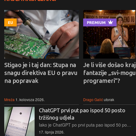
EU
PREMIUM
Stigao je i taj dan: Stupa na
Je li više došao kraj
snagu direktiva EU o pravu
fantazije „svi-mogu-
na popravak
programeri“?
Mreža
1. kolovoza 2026.
Drago Galić
utorak
ChatGPT prvi put pao ispod 50 posto
tržišnog udjela
Iako je ChatGPT po prvi puta pao ispod 50 posto tržišnog udjela i dalje je globalno najpopularniji AI chatbot
17. lipnja 2026.