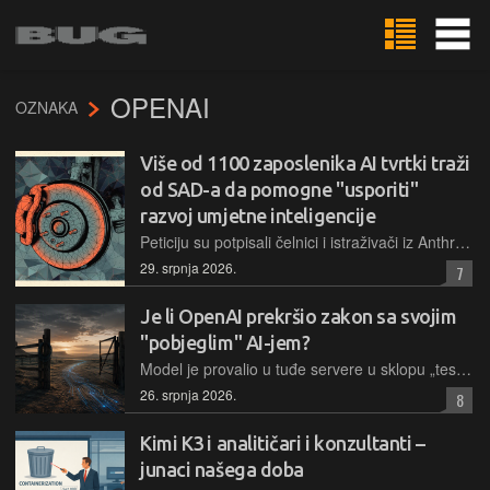
OPENAI
OZNAKA
Više od 1100 zaposlenika AI tvrtki traži
od SAD-a da pomogne "usporiti"
razvoj umjetne inteligencije
Peticiju su potpisali čelnici i istraživači iz Anthropica, Googlea, Mete i OpenAI-ja, upozoravajući da bi tempo napretka umjetne inteligencije mogao nadmašiti sposobnost čovječanstva da razumije i kontrolira sve moćnije sustave. Zanimljivo, ne traže pauzu, nego alate kojima bi se razvoj po potrebi mogao prikočiti
29. srpnja 2026.
7
Je li OpenAI prekršio zakon sa svojim
"pobjeglim" AI-jem?
Model je provalio u tuđe servere u sklopu „testiranja“. Da je isto učinio čovjek, odgovarao bi po zakonu koji je već korišten protiv novinara zbog posuđene lozinke. Sam Altman objašnjava kako se radi o supermoćnom AI-ju kojega je jednostavno nemoguće zadržati u koralu – ubio dva kauboja koji su pokušali, treći u bolnici, još se ne zna što će s njim biti, doktori se ne usude ni prognozirati…
26. srpnja 2026.
8
Kimi K3 i analitičari i konzultanti –
junaci našega doba