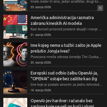
Imala mater tri sina, jedan analitičar, drugi konzultant, a i treći je isto bez ikakvog zanata. Užitak je čitati i gledati analitičare općenito, ali posebno u doba AI-ja gdje ljudi koji doslovce nemaju pojma ni kako radi AI, ni kako se pravi softver, analiziraju jedno i drugo sve u šesnaest... Kimi K3 je tu samo lakmus test
23. srpnja 2026.
11
Američka administracija razmatra
zabranu kineskih AI modela
Kad domaći proizvod postane skuplji i manje praktičan od stranog, tržišna logika nalaže da se odgovori boljim i jeftinijim proizvodom. Umjesto toga razmatra se administrativno presijecanje pristupa, po sistemu koji podsjeća na carinsku politiku posljednjih godina, samo prevedenu iz čelika i soje u modele umjetne inteligencije
21. srpnja 2026.
Ime kojeg nema u tužbi: zašto je Apple
prešutio Jonyja Ivea?
Povezana mreža odnosa izmedju Tim Cooka, njegovog nasljednika Johna Ternusa i Laurene Powell Jobs, prijateljice i Cooka i Ivea čita se kao razlog zbog kojeg u dokumentu nema imena čovjeka bez kojeg se sav Appleov hardver ne bi ni mogao zamisliti
20. srpnja 2026.
Europski sud odbio žalbu OpenAI-ja,
"OPENAI" ostaje bez zaštite kao žig
Ime koje je postalo sinonim za jednu tehnološku kategoriju u Europskoj uniji vrijedi upravo onoliko koliko i opis te kategorije
16. srpnja 2026.
OpenAI-jev hardver: računalo bez
zaslona koje se seli po kući i glumi