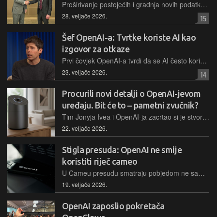
Proširivanje postojećih i gradnja novih podatkovnih centara namijenjenih umjetnoj inteligenciji okrenulo je tržište memorijskih čipova naglavačke. Cijene divljaju gore nego u vrijeme zlatne groznice rudarenja kripto valuta, a kraj krize se još uvijek ne nazire. Što je dovelo do ovakve situacije i što nas još čeka?
28. veljače 2026.
15
Šef OpenAI-a: Tvrtke koriste AI kao
izgovor za otkaze
Prvi čovjek OpenAI-a tvrdi da se AI često koristi kao izgovor za rezove koji bi se ionako dogodili, iako priznaje da će pravi učinak tehnologije tek postati vidljiv
23. veljače 2026.
14
Procurili novi detalji o OpenAI-jevom
uređaju. Bit će to – pametni zvučnik?
Tim Jonyja Ivea i OpenAI-ja zacrtao si je stvoriti "novi iPhone", neviđenog osobnog AI asistenta, a potom su napravili kompromis i odlučili napraviti "obični" zvučnik, ako je vjerovati novim informacijama
22. veljače 2026.
Stigla presuda: OpenAI ne smije
koristiti riječ cameo
U Cameu presudu smatraju pobjedom ne samo za sebe, već i za integritet tržišta, kao i njihovih korisnika. U OpenAI-u smatraju kako ne može svatko polagati pravo na riječ cameo.
19. veljače 2026.
OpenAI zaposlio pokretača