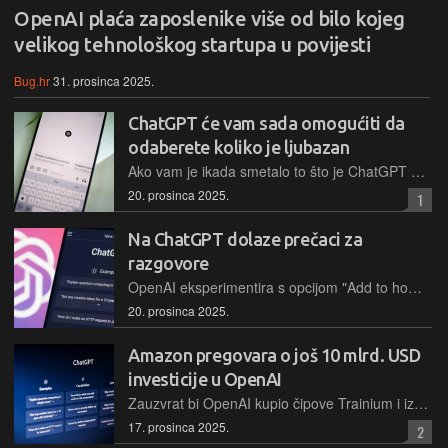
OpenAI plaća zaposlenike više od bilo kojeg
velikog tehnološkog startupa u povijesti
Bug.hr
31. prosinca 2025.
ChatGPT će vam sada omogućiti da
odaberete koliko je ljubazan
Ako vam je ikada smetalo to što je ChatGPT previše ljubazan, to ćete od sada moći promijeniti u postavkama
20. prosinca 2025.
1
Na ChatGPT dolaze prečaci za
razgovore
OpenAI eksperimentira s opcijom "Add to home screen" koja bi korisnicima omogućavala postavljanje prečaca za specifične ChatGPT razgovore
20. prosinca 2025.
Amazon pregovara o još 10 mlrd. USD
investicije u OpenAI
Zauzvrat bi OpenAI kupio čipove Trainium i iznajmio dodatne kapacitete podatkovnih centara kojima upravlja Amazon Web Services. Amazon i dalje ne bi imao pristup najnaprednijim modelima.
17. prosinca 2025.
2