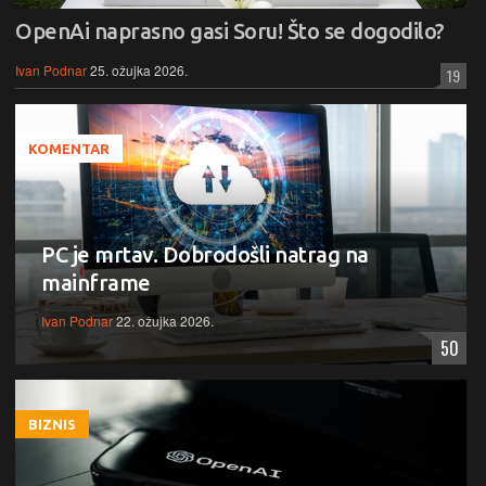
OpenAi naprasno gasi Soru! Što se dogodilo?
Ivan Podnar
25. ožujka 2026.
19
KOMENTAR
PC je mrtav. Dobrodošli natrag na
mainframe
Ivan Podnar
22. ožujka 2026.
50
BIZNIS