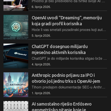
Prvotno je bilo predviđeno da tvrtke svoje AI modele dostavljaju 90 dana prije lansiranja na tržište, no nakon kritika rok je skraćen na 30 dana
6. lipnja 2026.
OpenAI uvodi "Dreaming", memoriju
koja gradi profil korisnika
Hoće li vas smetati pozadinski proces koji automatski, bez izričitog naloga, sintetizira ono što ChatGPT zna o vama iz svih razgovora i kroz višegodišnji period?
5. lipnja 2026.
ChatGPT dosegnuo milijardu
mjesečno aktivnih korisnika
ChatGPT je do milijarde korisnika stigao brže od Google Mapsa, TikToka, Instagrama i YouTubea
4. lipnja 2026.
Anthropic podnio prijavu za IPO i
otvorio još jednu trku s OpenAI-jem
Tihom predajom dokumentacije SEC-u Anthropic je pretekao OpenAI u utrci prema burzi, gdje prvi izlazak postavlja valuacijsku prednost.
1. lipnja 2026.
AI samostalno riješio Erdősevo
geometrijsko pitanje koje je