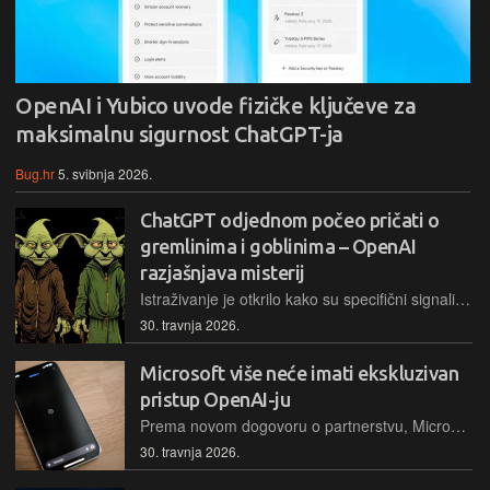
OpenAI i Yubico uvode fizičke ključeve za
maksimalnu sigurnost ChatGPT-ja
Bug.hr
5. svibnja 2026.
ChatGPT odjednom počeo pričati o
gremlinima i goblinima – OpenAI
razjašnjava misterij
Istraživanje je otkrilo kako su specifični signali nagrađivanja tijekom treninga "Nerdy" osobnosti uzrokovali neočekivano širenje metafora o goblinima kroz više generacija njihovih GPT modela
30. travnja 2026.
Microsoft više neće imati ekskluzivan
pristup OpenAI-ju
Prema novom dogovoru o ​partnerstvu, Microsoft će ostati OpenAI-jev primarni ‌cloud ⁠partner i imati licencu za OpenAI-jevo intelektualno vlasništvo do 2032. godine.
30. travnja 2026.