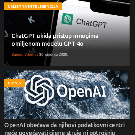
UMJETNA INTELIGENCIJA
ChatGPT ukida pristup mnogima
omiljenom modelu GPT-4o
Sandro Vrbanus
30. siječnja 2026.
BIZNIS
OpenAI obećava da njihovi podatkovni centri
neće povećavati cijene struje ni potrošnju