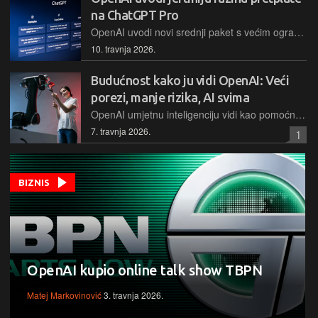
na ChatGPT Pro
OpenAI uvodi novi srednji paket s većim ograničenjima korištenja Codexa, ciljajući naprednije korisnike i konkurenciju poput Anthropica
10. travnja 2026.
Budućnost kako ju vidi OpenAI: Veći
porezi, manje rizika, AI svima
OpenAI umjetnu inteligenciju vidi kao pomoćni program i u tu svrhu predlaže suradnju industrije i vlade kako bi osigurali njenu pristupačnost i široku dostupnost.
7. travnja 2026.
1
BIZNIS
OpenAI kupio online talk show TBPN
Matej Markovinović
3. travnja 2026.