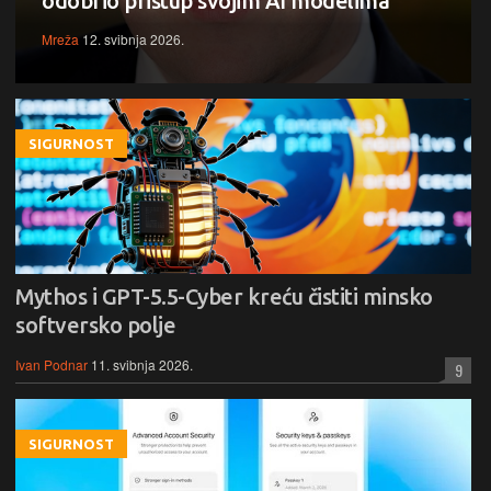
odobrio pristup svojim AI modelima
Mreža
12. svibnja 2026.
SIGURNOST
Mythos i GPT-5.5-Cyber kreću čistiti minsko
softversko polje
Ivan Podnar
11. svibnja 2026.
9
SIGURNOST