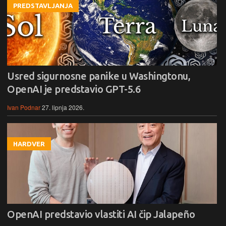
PREDSTAVLJANJA
Usred sigurnosne panike u Washingtonu,
OpenAI je predstavio GPT-5.6
Ivan Podnar
27. lipnja 2026.
HARDVER
OpenAI predstavio vlastiti AI čip Jalapeño