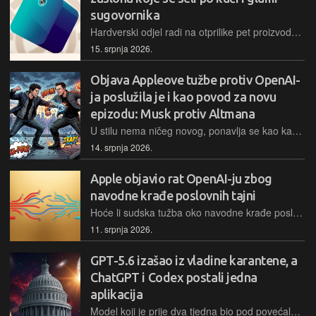
sugovornika
Hardverski odjel radi na otprilike pet proizvoda, a kreće se od uređaja za dnevni boravak. Dugoročno se planira mobilni uređaj koji bi zamijenio pametni telefon, istražuju se nosivi proizvodi, uključujući privjesak, a postoji i zanimanje za kućnu robotiku.
15. srpnja 2026.
Objava Appleove tužbe protiv OpenAI-
ja poslužila je i kao povod za novu
epizodu: Musk protiv Altmana
U stilu nema ničeg novog, ponavlja se kao kadar iz lošeg stripa, a svaki nastavak kreće od nule kao da prethodnog nije bilo. Ipak, postoji i ozbiljna strana sudske tužbe
14. srpnja 2026.
Apple objavio rat OpenAI-ju zbog
navodne krađe poslovnih tajni
Hoće li sudska tužba oko navodne krađe poslovnih tajni pokopati i ono malo suradnje što je ostalo između Applea i OpenAI-ja, uključujući integraciju ChatGPT-ja u Siri i planove za AI hardver?
11. srpnja 2026.
GPT-5.6 izašao iz vladine karantene, a
ChatGPT i Codex postali jedna
aplikacija
Model koji je prije dva tjedna bio pod povećalom ministra trgovine sada je dobio blagoslov pa se nakon trinaest dana testiranja odabranih, dijeli i besplatnim korisnicima