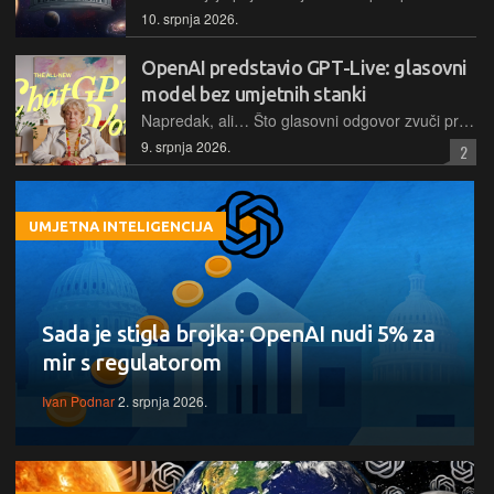
10. srpnja 2026.
OpenAI predstavio GPT-Live: glasovni
model bez umjetnih stanki
Napredak, ali… Što glasovni odgovor zvuči prirodnije, veća je vjerojatnost da će mu se vjerovati, dok problem haluciniranja ostaje isti kao kod svih ostalih modela
9. srpnja 2026.
2
UMJETNA INTELIGENCIJA
Sada je stigla brojka: OpenAI nudi 5% za
mir s regulatorom
Ivan Podnar
2. srpnja 2026.