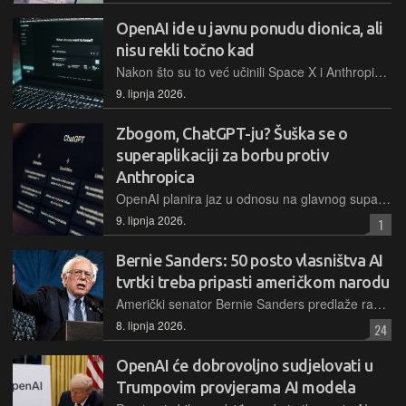
OpenAI ide u javnu ponudu dionica, ali
nisu rekli točno kad
Nakon što su to već učinili Space X i Anthropic, u utrku za novcem investitora ulazi i trenutno najveća tvrtka u areni umjetne inteligencije.
9. lipnja 2026.
Zbogom, ChatGPT-ju? Šuška se o
superaplikaciji za borbu protiv
Anthropica
OpenAI planira jaz u odnosu na glavnog suparnika smanjiti objedinjenom AI superaplikacijom kao "primarnim iskustvom u kojem zaposlenici obavljaju stvari"
9. lipnja 2026.
1
Bernie Sanders: 50 posto vlasništva AI
tvrtki treba pripasti američkom narodu
Američki senator Bernie Sanders predlaže radikalan zakon - jednokratni porez od 50 posto u dionicama za tvrtke poput OpenAI i xAI. Cilj je da se bogatstvo stvoreno umjetnom inteligencijom podijeli sa svima
8. lipnja 2026.
24
OpenAI će dobrovoljno sudjelovati u
Trumpovim provjerama AI modela