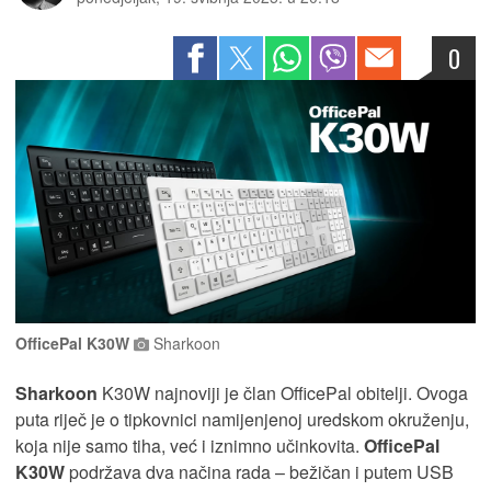
0
OfficePal K30W
Sharkoon
Sharkoon
K30W najnoviji je član OfficePal obitelji. Ovoga
puta riječ je o tipkovnici namijenjenoj uredskom okruženju,
koja nije samo tiha, već i iznimno učinkovita.
OfficePal
K30W
podržava dva načina rada – bežičan i putem USB