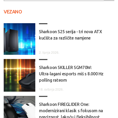
VEZANO
Sharkoon S25 serija - tri nova ATX
kućišta za različite namjene
2. lipnja 2026.
Sharkoon SKILLER SGM70W:
Ultra‑lagani esports miš s 8.000 Hz
polling rateom
18. svibnja 2026.
Sharkoon FIREGLIDER One:
modernizirani klasik s fokusom na
preciznost, lakoću i fleksibilnost