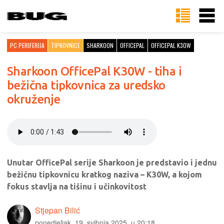
PC PERIFERIJA
TIPKOVNICE
SHARKOON
OFFICEPAL
OFFICEPAL K30W
Sharkoon OfficePal K30W - tiha i
bežična tipkovnica za uredsko
okruženje
Unutar OfficePal serije Sharkoon je predstavio i jednu
bežičnu tipkovnicu kratkog naziva – K30W, a kojom
fokus stavlja na tišinu i učinkovitost
Stjepan Bilić
ponedjeljak, 19. svibnja 2025. u 20:18