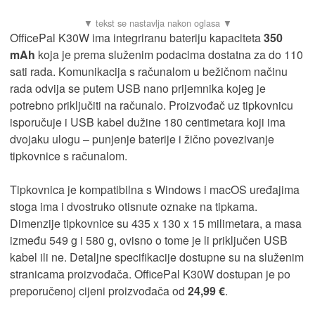
OfficePal K30W ima integriranu bateriju kapaciteta
350
mAh
koja je prema služenim podacima dostatna za do 110
sati rada. Komunikacija s računalom u bežičnom načinu
rada odvija se putem USB nano prijemnika kojeg je
potrebno priključiti na računalo. Proizvođač uz tipkovnicu
isporučuje i USB kabel dužine 180 centimetara koji ima
dvojaku ulogu – punjenje baterije i žično povezivanje
tipkovnice s računalom.
Tipkovnica je kompatibilna s Windows i macOS uređajima
stoga ima i dvostruko otisnute oznake na tipkama.
Dimenzije tipkovnice su 435 x 130 x 15 milimetara, a masa
između 549 g i 580 g, ovisno o tome je li priključen USB
kabel ili ne. Detaljne specifikacije dostupne su na služenim
stranicama proizvođača. OfficePal K30W dostupan je po
preporučenoj cijeni proizvođača od
24,99 €
.