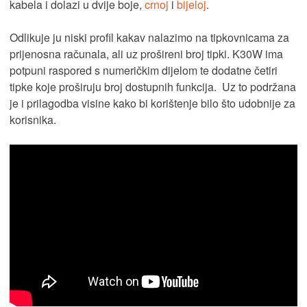
kabela i dolazi u dvije boje,
crnoj
i
bijeloj
.
Odlikuje ju niski profil kakav nalazimo na tipkovnicama za
prijenosna računala, ali uz prošireni broj tipki. K30W ima
potpuni raspored s numeričkim dijelom te dodatne četiri
tipke koje proširuju broj dostupnih funkcija. Uz to podržana
je i prilagodba visine kako bi korištenje bilo što udobnije za
korisnika.