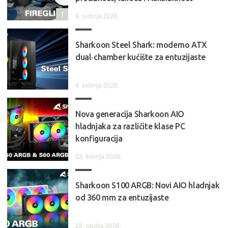
1
4. svibnja 2026.
Sharkoon Steel Shark: moderno ATX
dual‑chamber kućište za entuzijaste
4. svibnja 2026.
Nova generacija Sharkoon AIO
hladnjaka za različite klase PC
konfiguracija
23. travnja 2026.
Sharkoon S100 ARGB: Novi AIO hladnjak
od 360 mm za entuzijaste
23. ožujka 2026.