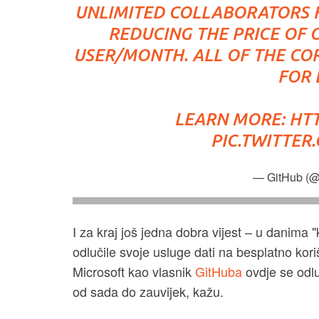
UNLIMITED COLLABORATORS F
REDUCING THE PRICE OF 
USER/MONTH. ALL OF THE CO
FOR 
LEARN MORE:
HTT
PIC.TWITTE
— GitHub (@
I za kraj još jedna dobra vijest – u danima
odlučile svoje usluge dati na besplatno kor
Microsoft kao vlasnik
GitHuba
ovdje se odluč
od sada do zauvijek, kažu.