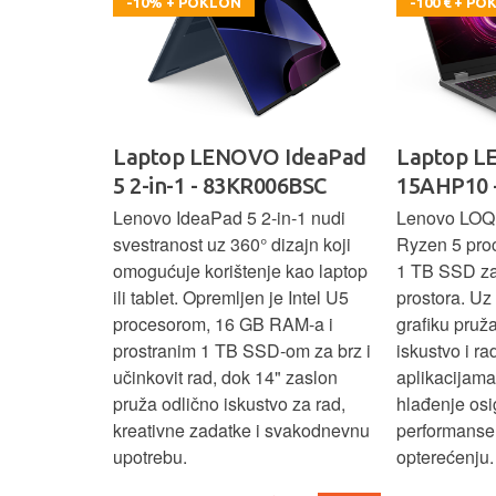
-10% + POKLON
-100 € + P
oga 9 -
Laptop LENOVO IdeaPad
Laptop 
5 2-in-1 - 83KR006BSC
15AHP10 
ažan Intel
Lenovo IdeaPad 5 2‑in‑1 nudi
Lenovo LOQ
RAM-a i 1 TB
svestranost uz 360° dizajn koji
Ryzen 5 pro
 rad, uz 14"
omogućuje korištenje kao laptop
1 TB SSD za 
u‑1 dizajn
ili tablet. Opremljen je Intel U5
prostora. U
enje kao
procesorom, 16 GB RAM-a i
grafiku pruž
aksimalnu
prostranim 1 TB SSD‑om za brz i
iskustvo i r
ost.
učinkovit rad, dok 14" zaslon
aplikacijama
pruža odlično iskustvo za rad,
hlađenje osi
kreativne zadatke i svakodnevnu
performanse 
upotrebu.
opterećenju.