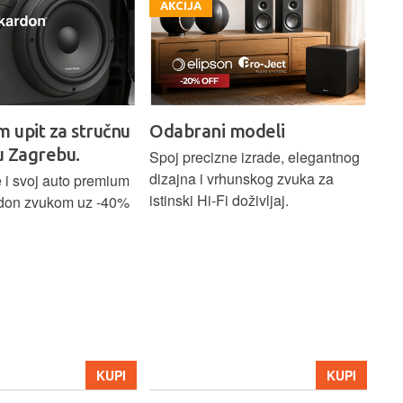
AKCIJA
A
m upit za stručnu
Odabrani modeli
H
u Zagrebu.
Ci
Spoj precizne izrade, elegantnog
dizajna i vrhunskog zvuka za
 i svoj auto premium
Bež
istinski Hi-Fi doživljaj.
don zvukom uz -40%
ind
Blu
Ass
sna
upa
Hom
str
39
KUPI
KUPI