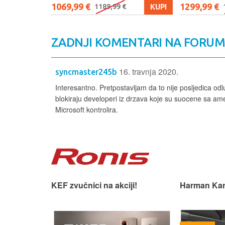
1069,99 €
1299,99 €
KUPI
KUPI
1189,99 €
ZADNJI KOMENTARI NA FORU
16. travnja 2020.
syncmaster245b
Interesantno. Pretpostavljam da to nije posljedica odl
blokiraju developeri iz drzava koje su suocene sa am
Microsoft kontrolira.
 slušaonicu.
KEF zvučnici na akciji!
Harman Kar