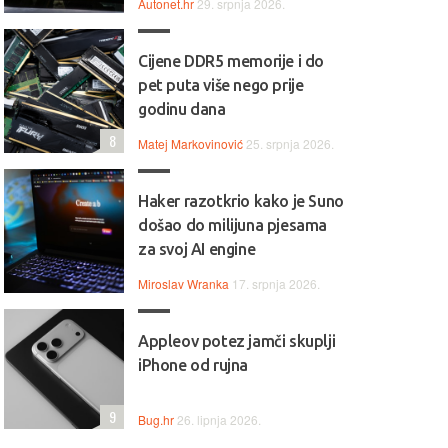
Autonet.hr
29. srpnja 2026.
Cijene DDR5 memorije i do
pet puta više nego prije
godinu dana
8
Matej Markovinović
25. srpnja 2026.
Haker razotkrio kako je Suno
došao do milijuna pjesama
za svoj AI engine
Miroslav Wranka
17. srpnja 2026.
Appleov potez jamči skuplji
iPhone od rujna
9
Bug.hr
26. lipnja 2026.