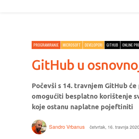
PROGRAMIRANJE
MICROSOFT
DEVELOPERI
GITHUB
ONLINE PR
GitHub u osnovnoj
Počevši s 14. travnjem GitHub ć
omogućiti besplatno korištenje sv
koje ostanu naplatne pojeftiniti
Sandro Vrbanus
četvrtak, 16. travnja 202