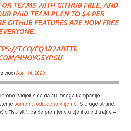
OR TEAMS WITH GITHUB FREE, AND
OUR PAID TEAM PLAN TO $4 PER
RE GITHUB FEATURES ARE NOW FREE
EVERYONE.
PS://T.CO/FQ3R2ABTTR
R.COM/HHOYG5YPGU
github)
April 14, 2020
 "korone" vidjeli smo da su mnoge kompanije
ištenje
samo na određeno vrijeme
. S druge strane,
io "isprsiti", pa će promjene u cjeniku biti trajne –