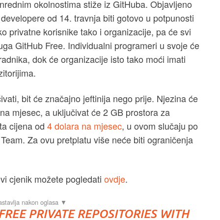
nrednim okolnostima stiže iz GitHuba. Objavljeno
a developere od 14. travnja biti gotovo u potpunosti
 privatne korisnike tako i organizacije, pa će svi
luga GitHub Free. Individualni programeri u svoje će
uradnika, dok će organizacije isto tako moći imati
itorijima.
vati, bit će značajno jeftinija nego prije. Njezina će
 na mjesec, a uključivat će 2 GB prostora za
ta cijena od
4 dolara na mjesec
, u ovom slučaju po
 Team. Za ovu pretplatu više neće biti ograničenja
ovi cjenik možete pogledati
ovdje
.
REE PRIVATE REPOSITORIES WITH