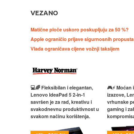
VEZANO
Matične ploče uskoro poskupljuju za 50 %?
Apple ograničio prijave sigurnosnih propusta j
Vlada ograničava cijene vožnji taksijem
 – premium
💻🌈 Fleksibilan i elegantan,
🎮⚡ Moćan 
ija i
Lenovo IdeaPad 5 2‑in‑1
izazove, L
e za rad i
savršen je za rad, kreativu i
vrhunske p
omisa!
svakodnevnu produktivnost u
gaming i za
svakom načinu korištenja.
kompromisa