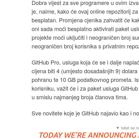
Dobra vijest za sve programere u ovim izva
je, naime, kako će ovaj online repozitorij z
besplatan. Promjena cjenika zahvatit će kako
oni sada moći besplatno aktivirati paket us
projekte moći uključiti i neograničen broj s
neograničen broj korisnika s privatnim repoz
GitHub Pro, usluga koja će se i dalje naplaći
cijena biti 4 (umjesto dosadašnjih 9) dolara
pohranu te 10 GB podatkovnog prometa. Is
korisniku, važit će i za paket usluga GitHub
u smislu najmanjeg broja članova tima.
Sve novitete koje je GitHub najavio kao i n
TODAY WE’RE ANNOUNCING F