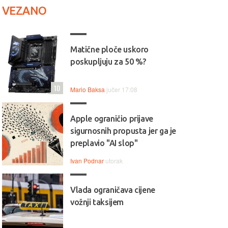
VEZANO
Matične ploče uskoro
poskupljuju za 50 %?
10
Mario Baksa
jučer 17:08
Apple ograničio prijave
sigurnosnih propusta jer ga je
preplavio "AI slop"
Ivan Podnar
utorak
Vlada ograničava cijene
vožnji taksijem