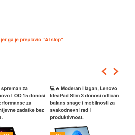
er ga je preplavio "AI slop"
i spreman za
💻🔥 Moderan i lagan, Lenovo
💻✨
enovo LOQ 15 donosi
IdeaPad Slim 3 donosi odličan
pra
erformanse za
balans snage i mobilnosti za
ide
htjevne zadatke bez
svakodnevni rad i
rad
.
produktivnost.
kor