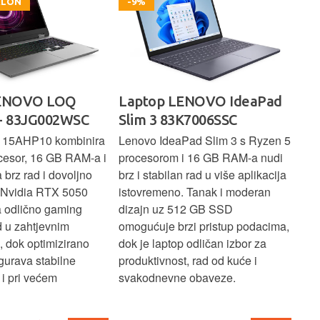
OKLON
-9%
LENOVO LOQ
Laptop LENOVO IdeaPad
La
- 83JG002WSC
Slim 3 83K7006SSC
1 
 15AHP10 kombinira
Lenovo IdeaPad Slim 3 s Ryzen 5
Len
cesor, 16 GB RAM-a i
procesorom i 16 GB RAM-a nudi
pou
brz rad i dovoljno
brz i stabilan rad u više aplikacija
sva
z Nvidia RTX 5050
istovremeno. Tanak i moderan
Ryz
a odlično gaming
dizajn uz 512 GB SSD
brz
ad u zahtjevnim
omogućuje brzi pristup podacima,
pru
, dok optimizirano
dok je laptop odličan izbor za
pre
gurava stabilne
produktivnost, rad od kuće i
jed
i pri većem
svakodnevne obaveze.
lap
osn