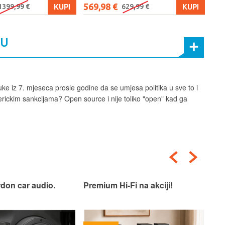
569,98 €
579
KUPI
KUPI
1399,99 €
629,99 €
MU
uke iz 7. mjeseca prosle godine da se umjesa politika u sve to i
erickim sankcijama? Open source i nije toliko "open" kad ga
don car audio.
Premium Hi-Fi na akciji!
Pre