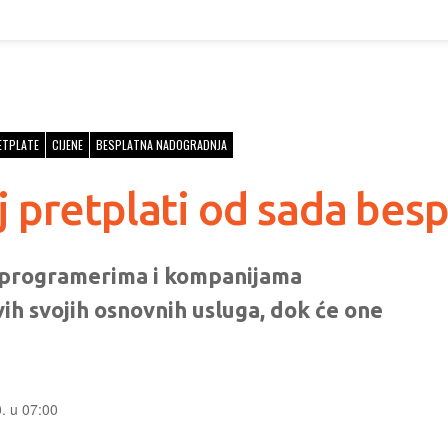
ETPLATE
CIJENE
BESPLATNA NADOGRADNJA
 pretplati od sada besp
e programerima i kompanijama
ih svojih osnovnih usluga, dok će one
0. u 07:00