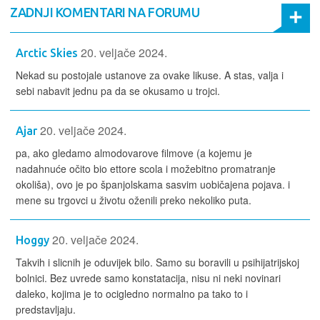
ZADNJI KOMENTARI NA FORUMU
20. veljače 2024.
Arctic Skies
Nekad su postojale ustanove za ovake likuse. A stas, valja i
sebi nabavit jednu pa da se okusamo u trojci.
20. veljače 2024.
Ajar
pa, ako gledamo almodovarove filmove (a kojemu je
nadahnuće očito bio ettore scola i možebitno promatranje
okoliša), ovo je po španjolskama sasvim uobičajena pojava. i
mene su trgovci u životu oženili preko nekoliko puta.
20. veljače 2024.
Hoggy
Takvih i slicnih je oduvijek bilo. Samo su boravili u psihijatrijskoj
bolnici. Bez uvrede samo konstatacija, nisu ni neki novinari
daleko, kojima je to ocigledno normalno pa tako to i
predstavljaju.