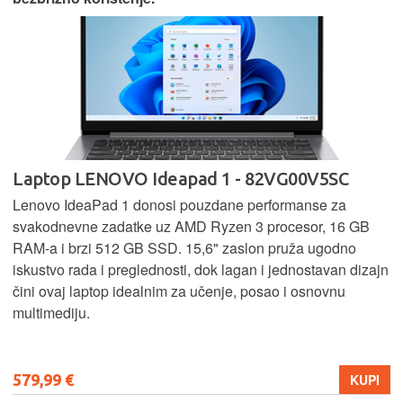
Laptop LENOVO Ideapad 1 - 82VG00V5SC
Lenovo IdeaPad 1 donosi pouzdane performanse za
svakodnevne zadatke uz AMD Ryzen 3 procesor, 16 GB
RAM-a i brzi 512 GB SSD. 15,6" zaslon pruža ugodno
iskustvo rada i preglednosti, dok lagan i jednostavan dizajn
čini ovaj laptop idealnim za učenje, posao i osnovnu
multimediju.
579,99 €
KUPI