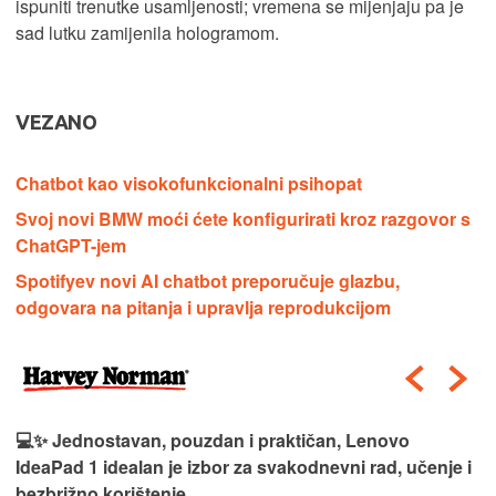
ispuniti trenutke usamljenosti; vremena se mijenjaju pa je
sad lutku zamijenila hologramom.
VEZANO
Chatbot kao visokofunkcionalni psihopat
Svoj novi BMW moći ćete konfigurirati kroz razgovor s
ChatGPT-jem
Spotifyev novi AI chatbot preporučuje glazbu,
odgovara na pitanja i upravlja reprodukcijom
💻✨ Jednostavan, pouzdan i praktičan, Lenovo
IdeaPad 1 idealan je izbor za svakodnevni rad, učenje i
bezbrižno korištenje.