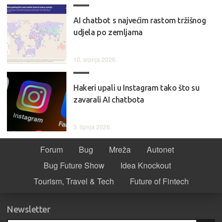
AI chatbot s najvećim rastom tržišnog
udjela po zemljama
10. srpnja 2026.
Hakeri upali u Instagram tako što su
zavarali AI chatbota
3. lipnja 2026.
Forum
Bug
Mreža
Autonet
Bug Future Show
Idea Knockout
Tourism, Travel & Tech
Future of Fintech
Newsletter