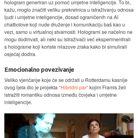
hologram generiran uz pomoć umjetne inteligencije. To bi,
kažu, moglo značiti veliku prekretnica u istraživanju odnosa
ljudi i umjetne inteligencije, dosad ograničenih na AI
chatbotove
koji nude druženje i komunikaciju baš kao u
vezi, samo u virtualnoj stvarnosti. Hologrami se načelno ne
mogu dodirivati, ali neki su istraživači već eksperimentirali
s holograme koji koriste mlazove zraka kako bi simulirali
osjećaj dodira.
Emocionalno povezivanje
Veliko vjenčanje koje će se održati u Rotterdamu kasnije
ovog ljeta dio je projekta
"Hibridni par"
kojim Framis želi
istražiti romantiku odnosa između čovjeka i umjetne
inteligencije.