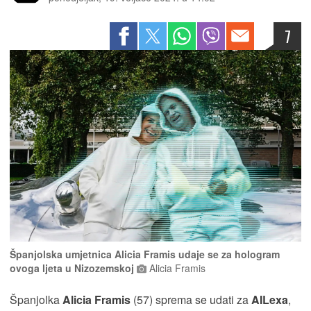
7
Španjolska umjetnica Alicia Framis udaje se za hologram
ovoga ljeta u Nizozemskoj
Alicia Framis
Španjolka
Alicia Framis
(57) sprema se udati za
AILexa
,