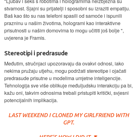
"Ljubav i seks s robotima i hologramima neizbježna su
stvarnost. Sjajni su prijatelji i sposobni su izraziti empatiju.
Baš kao što su nas telefoni spasili od samoće i ispunili
prazninu u našim životima, hologrami kao interaktivne
prisutnosti u našim domovima to mogu učititi još bolje ",
uvjerena je Framis.
Stereotipi i predrasude
Međutim, stručnjaci upozoravaju da ovakvi odnosi, iako
nekima pružaju utjehu, mogu podržati stereotipe i ojačati
predrasude prisutne u modelima umjetne inteligencije.
Tehnologija sve više oblikuje međuljudsku interakciju pa bi,
kažu oni, takvim odnosima trebali pristupiti kritički, svjesni
potencijalnih implikacija.
LAST WEEKEND I CLONED MY GIRLFRIEND WITH
GPT.
HERE'S HOW I DID IT. 🧵