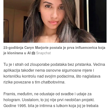
23-godišnja Caryn Marjorie postala je prva influencerica koja
je klonirana u AI
Snapchat
Tu je i strah od zlouporabe podataka bez pristanka. Većina
aplikacija također nema osnovne sigurnosne mjere i
korisničku kontrolu nad svojim podacima, što naglašava
rizike povezane s tim
chatbotovima
.
Framis, međutim, ne odustaje od svadbe i udaje za
hologram. Uostalom, to joj nije prvi neobičan projekt.
Godine 1995. bila je intimna s lutkom koja joj je trebala