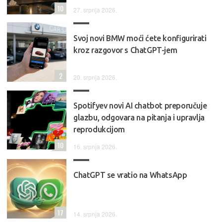
10
27. srpnja 2026.
Svoj novi BMW moći ćete konfigurirati
kroz razgovor s ChatGPT-jem
2
20. srpnja 2026.
Spotifyev novi AI chatbot preporučuje
glazbu, odgovara na pitanja i upravlja
reprodukcijom
10
16. srpnja 2026.
ChatGPT se vratio na WhatsApp
17
14. srpnja 2026.