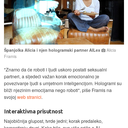
Španjolka Alicia i njen hologramski partner AILex
Alicia
Framis
"Znamo da će roboti i ljudi uskoro postati seksualni
partneri, a sljedeći važan korak emocionalno je
povezivanje ljudi s umjetnom inteligencijom. Hologrami su
bliži njezinim emocijama nego roboti", piše Framis na
svojoj
web stranici
.
Interaktivna prisutnost
Najobičnija glupost, tvrde jedni; korak predaleko,
komentiraju drugi. Kako bilo, sve više priča o AI