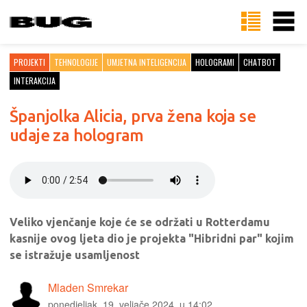
PROJEKTI
TEHNOLOGIJE
UMJETNA INTELIGENCIJA
HOLOGRAMI
CHATBOT
INTERAKCIJA
Španjolka Alicia, prva žena koja se
udaje za hologram
Veliko vjenčanje koje će se održati u Rotterdamu
kasnije ovog ljeta dio je projekta "Hibridni par" kojim
se istražuje usamljenost
Mladen Smrekar
ponedjeljak, 19. veljače 2024. u 14:02