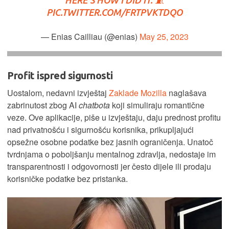
PIC.TWITTER.COM/FRTPVKTDQO
— Enias Cailliau (@enias)
May 25, 2023
Profit ispred sigurnosti
Uostalom, nedavni izvještaj
Zaklade Mozilla
naglašava
zabrinutost zbog AI
chatbota
koji simuliraju romantične
veze. Ove aplikacije, piše u izvještaju, daju prednost profitu
nad privatnošću i sigurnošću korisnika, prikupljajući
opsežne osobne podatke bez jasnih ograničenja. Unatoč
tvrdnjama o poboljšanju mentalnog zdravlja, nedostaje im
transparentnosti i odgovornosti jer često dijele ili prodaju
korisničke podatke bez pristanka.