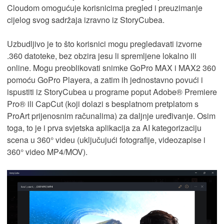
Cloudom omogućuje korisnicima pregled i preuzimanje
cijelog svog sadržaja izravno iz StoryCubea.
Uzbudljivo je to što korisnici mogu pregledavati izvorne
.360 datoteke, bez obzira jesu li spremljene lokalno ili
online. Mogu preoblikovati snimke GoPro MAX i MAX2 360
pomoću GoPro Playera, a zatim ih jednostavno povući i
ispustiti iz StoryCubea u programe poput Adobe® Premiere
Pro® ili CapCut (koji dolazi s besplatnom pretplatom s
ProArt prijenosnim računalima) za daljnje uređivanje. Osim
toga, to je i prva svjetska aplikacija za AI kategorizaciju
scena u 360° videu (uključujući fotografije, videozapise i
360° video MP4/MOV).