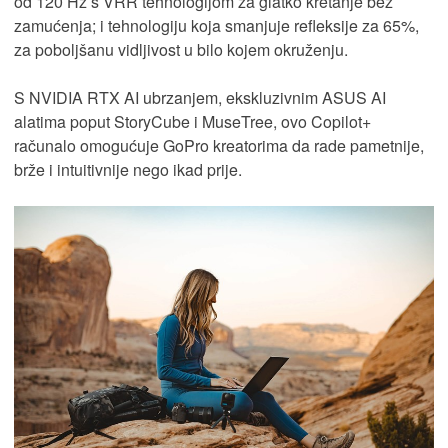
od 120 Hz s VRR tehnologijom za glatko kretanje bez
zamućenja; i tehnologiju koja smanjuje refleksije za 65%,
za poboljšanu vidljivost u bilo kojem okruženju.
S NVIDIA RTX AI ubrzanjem, ekskluzivnim ASUS AI
alatima poput StoryCube i MuseTree, ovo Copilot+
računalo omogućuje GoPro kreatorima da rade pametnije,
brže i intuitivnije nego ikad prije.