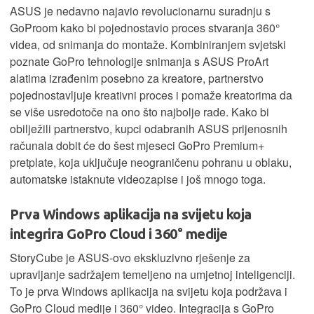
ASUS je nedavno najavio revolucionarnu suradnju s
GoProom kako bi pojednostavio proces stvaranja 360°
videa, od snimanja do montaže. Kombiniranjem svjetski
poznate GoPro tehnologije snimanja s ASUS ProArt
alatima izrađenim posebno za kreatore, partnerstvo
pojednostavljuje kreativni proces i pomaže kreatorima da
se više usredotoče na ono što najbolje rade. Kako bi
obilježili partnerstvo, kupci odabranih ASUS prijenosnih
računala dobit će do šest mjeseci GoPro Premium+
pretplate, koja uključuje neograničenu pohranu u oblaku,
automatske istaknute videozapise i još mnogo toga.
Prva Windows aplikacija na svijetu koja
integrira GoPro Cloud i 360° medije
StoryCube je ASUS-ovo ekskluzivno rješenje za
upravljanje sadržajem temeljeno na umjetnoj inteligenciji.
To je prva Windows aplikacija na svijetu koja podržava i
GoPro Cloud medije i 360° video. Integracija s GoPro