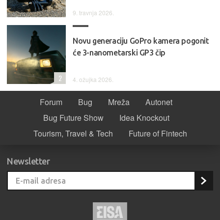
9. travnja 2026.
Novu generaciju GoPro kamera pogonit
će 3-nanometarski GP3 čip
2
4. ožujka 2026.
Forum
Bug
Mreža
Autonet
Bug Future Show
Idea Knockout
Tourism, Travel & Tech
Future of Fintech
Newsletter