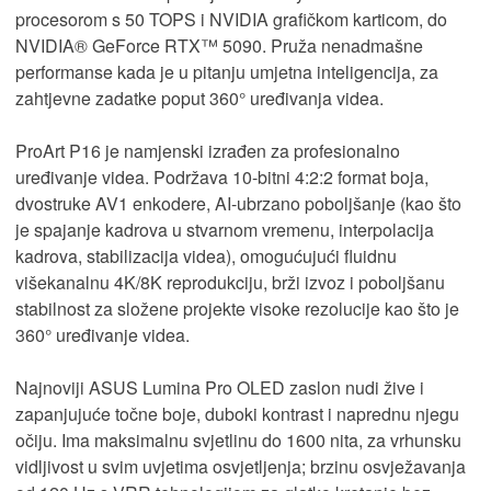
procesorom s 50 TOPS i NVIDIA grafičkom karticom, do
NVIDIA® GeForce RTX™ 5090. Pruža nenadmašne
performanse kada je u pitanju umjetna inteligencija, za
zahtjevne zadatke poput 360° uređivanja videa.
ProArt P16 je namjenski izrađen za profesionalno
uređivanje videa. Podržava 10-bitni 4:2:2 format boja,
dvostruke AV1 enkodere, AI-ubrzano poboljšanje (kao što
je spajanje kadrova u stvarnom vremenu, interpolacija
kadrova, stabilizacija videa), omogućujući fluidnu
višekanalnu 4K/8K reprodukciju, brži izvoz i poboljšanu
stabilnost za složene projekte visoke rezolucije kao što je
360° uređivanje videa.
Najnoviji ASUS Lumina Pro OLED zaslon nudi žive i
zapanjujuće točne boje, duboki kontrast i naprednu njegu
očiju. Ima maksimalnu svjetlinu do 1600 nita, za vrhunsku
vidljivost u svim uvjetima osvjetljenja; brzinu osvježavanja