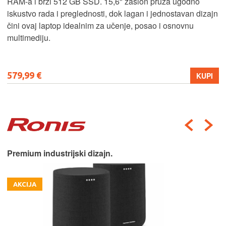
RAM-a i brzi 512 GB SSD. 15,6" zaslon pruža ugodno
iskustvo rada i preglednosti, dok lagan i jednostavan dizajn
čini ovaj laptop idealnim za učenje, posao i osnovnu
multimediju.
579,99 €
KUPI
Premium industrijski dizajn.
AKCIJA