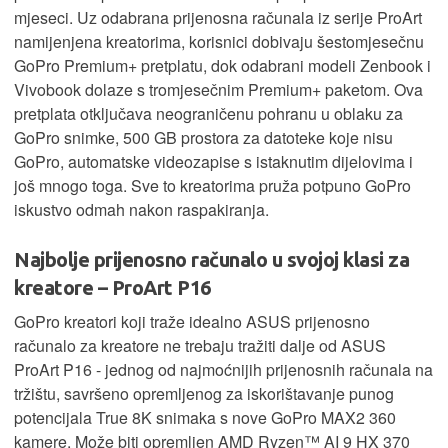
mjeseci. Uz odabrana prijenosna računala iz serije ProArt
namijenjena kreatorima, korisnici dobivaju šestomjesečnu
GoPro Premium+ pretplatu, dok odabrani modeli Zenbook i
Vivobook dolaze s tromjesečnim Premium+ paketom. Ova
pretplata otključava neograničenu pohranu u oblaku za
GoPro snimke, 500 GB prostora za datoteke koje nisu
GoPro, automatske videozapise s istaknutim dijelovima i
još mnogo toga. Sve to kreatorima pruža potpuno GoPro
iskustvo odmah nakon raspakiranja.
Najbolje prijenosno računalo u svojoj klasi za
kreatore – ProArt P16
GoPro kreatori koji traže idealno ASUS prijenosno
računalo za kreatore ne trebaju tražiti dalje od ASUS
ProArt P16 - jednog od najmoćnijih prijenosnih računala na
tržištu, savršeno opremljenog za iskorištavanje punog
potencijala True 8K snimaka s nove GoPro MAX2 360
kamere. Može biti opremljen AMD Ryzen™ AI 9 HX 370