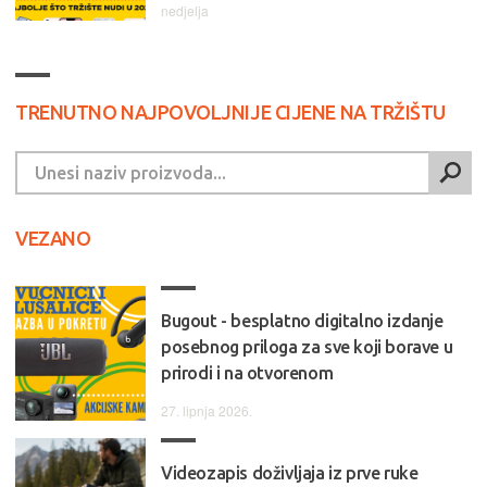
nedjelja
TRENUTNO NAJPOVOLJNIJE CIJENE NA TRŽIŠTU
VEZANO
Bugout - besplatno digitalno izdanje
posebnog priloga za sve koji borave u
prirodi i na otvorenom
27. lipnja 2026.
Videozapis doživljaja iz prve ruke