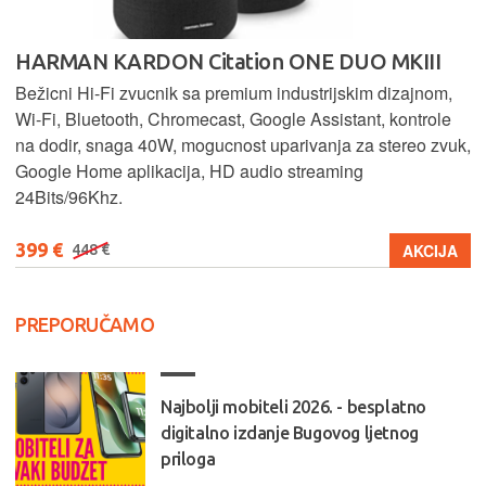
HARMAN KARDON Citation ONE DUO MKIII
Bežicni Hi-Fi zvucnik sa premium industrijskim dizajnom,
Wi-Fi, Bluetooth, Chromecast, Google Assistant, kontrole
na dodir, snaga 40W, mogucnost uparivanja za stereo zvuk,
Google Home aplikacija, HD audio streaming
24Bits/96Khz.
399 €
AKCIJA
448 €
PREPORUČAMO
Najbolji mobiteli 2026. - besplatno
digitalno izdanje Bugovog ljetnog
priloga