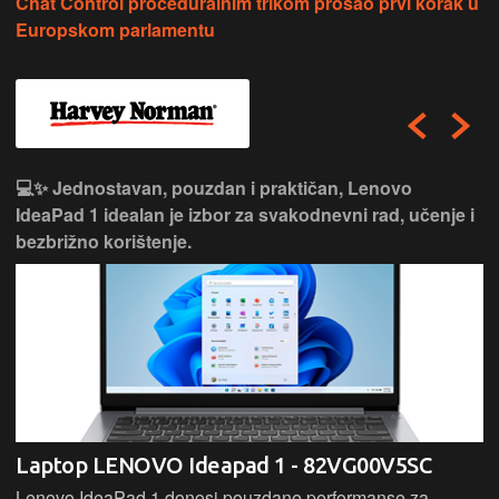
Chat Control proceduralnim trikom prošao prvi korak u
Europskom parlamentu
💻✨ Jednostavan, pouzdan i praktičan, Lenovo
IdeaPad 1 idealan je izbor za svakodnevni rad, učenje i
bezbrižno korištenje.
Laptop LENOVO Ideapad 1 - 82VG00V5SC
Lenovo IdeaPad 1 donosi pouzdane performanse za