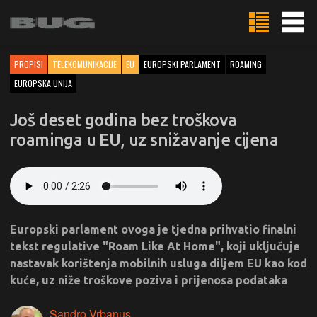
PROPISI
TELEKOMUNIKACIJE
EU
EUROPSKI PARLAMENT
ROAMING
EUROPSKA UNIJA
Još deset godina bez troškova
roaminga u EU, uz snižavanje cijena
Europski parlament ovoga je tjedna prihvatio finalni
tekst regulative "Roam Like At Home", koji uključuje
nastavak korištenja mobilnih usluga diljem EU kao kod
kuće, uz niže troškove poziva i prijenosa podataka
Sandro Vrbanus