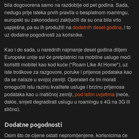
bila dogovorena samo na razdoblje od pet godina. Sada,
nedugo prije isteka prvih pravila o besplatnom roamingu,
europski su zakonodavci zaključili da su ona bila vrlo
uspješna, pa su ih produžili na
dodatnih deset godina
, i to
uz dodatne pogodnosti za korisnike.
Kao i do sada, u narednih najmanje deset godina diljem
Europske unije svi će pretplatnici na mobilne usluge moći
koristiti mobitel kao kod kuće ("Roam Like At Home"), uz
iste troškove za razgovore, poruke i prijenos podataka kao
da se nalaze u svojoj zemlji. Operateri će im morati
omogućiti istu razinu kvalitete usluge i brzinu prijenosa
podataka kao u matičnoj zemlji,
pod istim uvjetima
(neće,
dakle, smjeti degradirati uslugu u roamingu s 4G na 3G ili
slično).
Dodatne pogodnosti
Osim što će cijene ostati nepromijenjene, korisnicima će