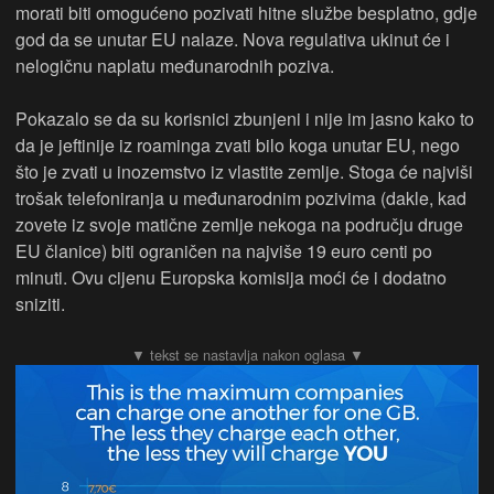
morati biti omogućeno pozivati hitne službe besplatno, gdje
god da se unutar EU nalaze. Nova regulativa ukinut će i
nelogičnu naplatu međunarodnih poziva.
Pokazalo se da su korisnici zbunjeni i nije im jasno kako to
da je jeftinije iz roaminga zvati bilo koga unutar EU, nego
što je zvati u inozemstvo iz vlastite zemlje. Stoga će najviši
trošak telefoniranja u međunarodnim pozivima (dakle, kad
zovete iz svoje matične zemlje nekoga na području druge
EU članice) biti ograničen na najviše 19 euro centi po
minuti. Ovu cijenu Europska komisija moći će i dodatno
sniziti.