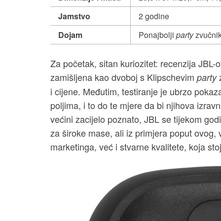
Jamstvo
2 godine
Dojam
Ponajbolji
party
zvučnik
Za početak, sitan kuriozitet: recenzija JBL
zamišljena kao dvoboj s Klipschevim
party
i cijene. Međutim, testiranje je ubrzo poka
poljima, i to do te mjere da bi njihova izra
većini zacijelo poznato, JBL se tijekom godi
za široke mase, ali iz primjera poput ovog
marketinga, već i stvarne kvalitete, koja stoj