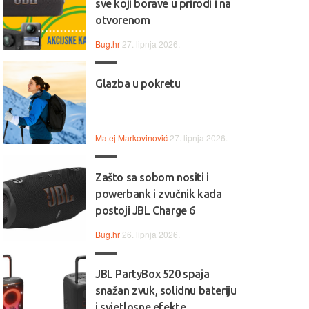
sve koji borave u prirodi i na
otvorenom
Bug.hr
27. lipnja 2026.
Glazba u pokretu
Matej Markovinović
27. lipnja 2026.
Zašto sa sobom nositi i
powerbank i zvučnik kada
postoji JBL Charge 6
Bug.hr
26. lipnja 2026.
JBL PartyBox 520 spaja
snažan zvuk, solidnu bateriju
i svjetlosne efekte