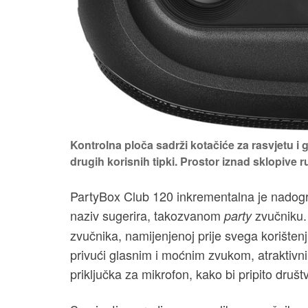
Kontrolna ploča sadrži kotačiće za rasvjetu i g
drugih korisnih tipki. Prostor iznad sklopive r
PartyBox Club 120 inkrementalna je nadogr
naziv sugerira, takozvanom
zvučniku. 
party
zvučnika, namijenjenoj prije svega korišten
privući glasnim i moćnim zvukom, atraktivn
priključka za mikrofon, kako bi pripito druš