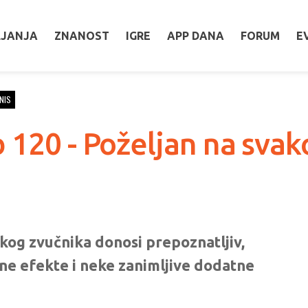
LJANJA
ZNANOST
IGRE
APP DANA
FORUM
E
NIS
 120 - Poželjan na svak
kog zvučnika donosi prepoznatljiv,
sne efekte i neke zanimljive dodatne