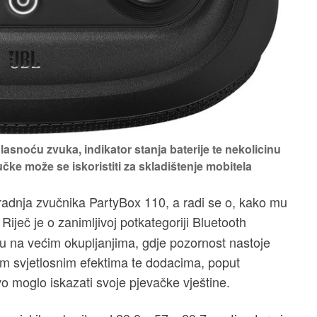
lasnoću zvuka, indikator stanja baterije te nekolicinu
učke može se iskoristiti za skladištenje mobitela
adnja zvučnika PartyBox 110, a radi se o, kako mu
Riječ je o zanimljivoj potkategoriji Bluetooth
ju na većim okupljanjima, gdje pozornost nastoje
im svjetlosnim efektima te dodacima, poput
tvo moglo iskazati svoje pjevačke vještine.