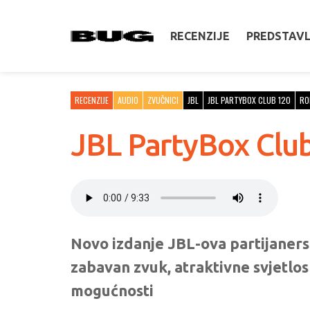
RECENZIJE
PREDSTAV
RECENZIJE
AUDIO
ZVUČNICI
JBL
JBL PARTYBOX CLUB 120
RO
JBL PartyBox Club
Novo izdanje JBL-ova partijaners
zabavan zvuk, atraktivne svjetlo
mogućnosti