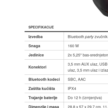
SPECIFIKACIJE
Izvedba
Bluetooth
party
zvučnik
Snaga
160 W
Jedinice
2x 5,25" bas-srednjeton
3,5 mm AUX ulaz, USB
Konektori
ulaz, 3,5 mm ulaz i izl
Bluetooth kodeci
SBC, AAC
Zaštita kućišta
IPX4
Trajanje baterije
Do 12 h (izmjenjiva)
Dimenzije i masa
28,8 x 57 x 29,7 cm, 11