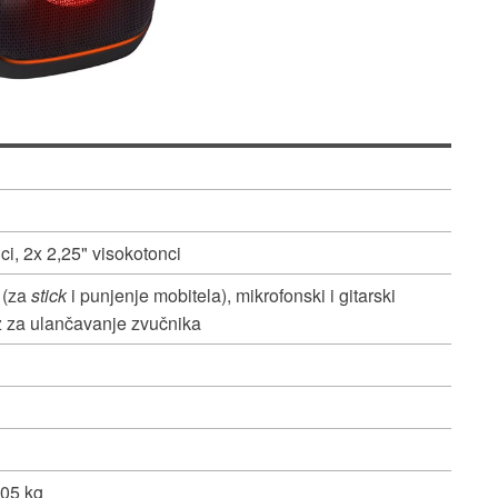
ci, 2x 2,25" visokotonci
 (za
stick
i punjenje mobitela), mikrofonski i gitarski
az za ulančavanje zvučnika
,05 kg