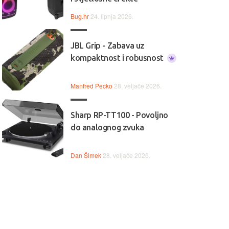
Bug.hr
24. lipnja 2026.
JBL Grip - Zabava uz
kompaktnost i robusnost
Manfred Pecko
28. veljače 2026.
Sharp RP-TT100 - Povoljno
do analognog zvuka
Dan Šimek
28. veljače 2026.