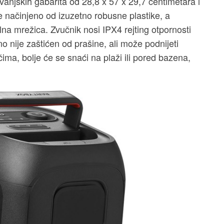
anjskih gabarita od 28,8 x 57 x 29,7 centimetara i
e načinjeno od izuzetno robusne plastike, a
lna mrežica. Zvučnik nosi IPX4 rejting otpornosti
no nije zaštićen od prašine, ali može podnijeti
ima, bolje će se snaći na plaži ili pored bazena,