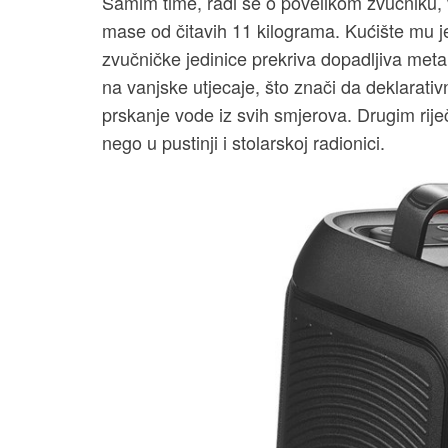
Samim time, radi se o povelikom zvučniku, v
mase od čitavih 11 kilograma. Kućište mu j
zvučničke jedinice prekriva dopadljiva meta
na vanjske utjecaje, što znači da deklarativ
prskanje vode iz svih smjerova. Drugim riječ
nego u pustinji i stolarskoj radionici.