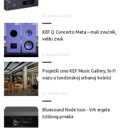
31. kolovoza 2025.
KEF Q Concerto Meta – mali zvučnik,
veliki zvuk
2. kolovoza 2025.
Posjetili smo KEF Music Gallery, hi-fi
oazu u londonskoj urbanoj košnici
13. svibnja 2025.
Bluesound Node Icon - Vrh ergele
tržišnog prvaka