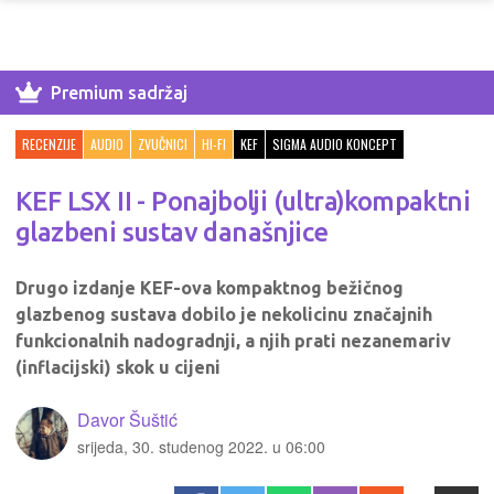
Premium sadržaj
RECENZIJE
AUDIO
ZVUČNICI
HI-FI
KEF
SIGMA AUDIO KONCEPT
KEF LSX II - Ponajbolji (ultra)kompaktni
glazbeni sustav današnjice
Drugo izdanje KEF-ova kompaktnog bežičnog
glazbenog sustava dobilo je nekolicinu značajnih
funkcionalnih nadogradnji, a njih prati nezanemariv
(inflacijski) skok u cijeni
Davor Šuštić
srijeda, 30. studenog 2022. u 06:00