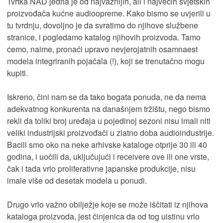
Tvrtka NAD jedna je od najvažnijih, ali i najvećih svjetskih
proizvođača kućne audioopreme. Kako bismo se uvjerili u
tu tvrdnju, dovoljno je da svratimo do njihove službene
stranice, i pogledamo katalog njihovih proizvoda. Tamo
ćemo, naime, pronaći upravo nevjerojatnih osamnaest
modela integriranih pojačala (!), koji se trenutačno mogu
kupiti.
Iskreno, čini nam se da tako bogata ponuda, ne da nema
adekvatnog konkurenta na današnjem tržištu, nego bismo
rekli da toliki broj uređaja u pojedinoj sezoni nisu imali niti
veliki industrijski proizvođači u zlatno doba audioindustrije.
Bacili smo oko na neke arhivske kataloge otprije 30 ili 40
godina, i uočili da, uključujući i receivere ove ili one vrste,
čak i tada vrlo proliferativne japanske produkcije, nisu
imale više od desetak modela u ponudi.
Drugo vrlo važno obilježje koje se može iščitati iz njihova
kataloga proizvoda, jest činjenica da od tog uistinu vrlo