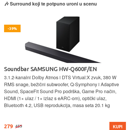
🎶 Surround koji te potpuno uroni u scenu
-39%
Soundbar SAMSUNG HW-Q600F/EN
3.1.2‑kanalni Dolby Atmos i DTS Virtual:X zvuk, 380 W
RMS snage, bežični subwoofer, Q‑Symphony i Adaptive
Sound, SpaceFit Sound Pro podrška, Game Pro način,
HDMI (1× ulaz / 1× izlaz s eARC‑om), optički ulaz,
Bluetooth 4.2, USB reprodukcija, masa seta 20.1 kg
279
KUPI
459