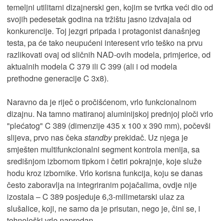
temeljni utilitarni dizajnerski gen, kojim se tvrtka veći dio od
svojih pedesetak godina na tržištu jasno izdvajala od
konkurencije. Toj jezgri pripada i protagonist današnjeg
testa, pa će tako neupućeni interesent vrlo teško na prvu
razlikovati ovaj od sličnih NAD-ovih modela, primjerice, od
aktualnih modela C 379 ili C 399 (ali i od modela
prethodne generacije C 3x8).
Naravno da je riječ o pročišćenom, vrlo funkcionalnom
dizajnu. Na tamno matiranoj aluminijskoj prednjoj ploči vrlo
"plećatog" C 389 (dimenzije 435 x 100 x 390 mm), počevši
slijeva, prvo nas čeka
standby
prekidač. Uz njega je
smješten multifunkcionalni segment kontrola menija, sa
središnjom izbornom tipkom i četiri pokrajnje, koje služe
hodu kroz izbornike. Vrlo korisna funkcija, koju se danas
često zaboravlja na integriranim pojačalima, ovdje nije
izostala – C 389 posjeduje 6,3-milimetarski ulaz za
slušalice, koji, ne samo da je prisutan, nego je, čini se, i
tehnološki vrlo napredan.