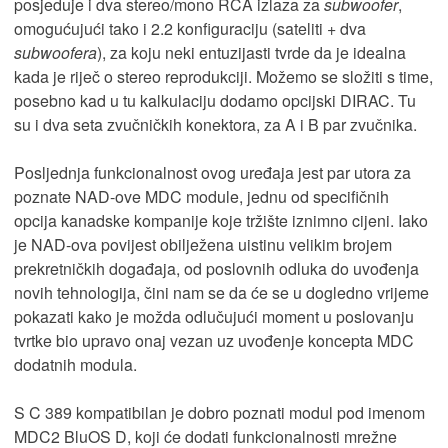
posjeduje i dva stereo/mono RCA izlaza za
subwoofer
,
omogućujući tako i 2.2 konfiguraciju (sateliti + dva
subwoofera
), za koju neki entuzijasti tvrde da je idealna
kada je riječ o stereo reprodukciji. Možemo se složiti s time,
posebno kad u tu kalkulaciju dodamo opcijski DIRAC. Tu
su i dva seta zvučničkih konektora, za A i B par zvučnika.
Posljednja funkcionalnost ovog uređaja jest par utora za
poznate NAD-ove MDC module, jednu od specifičnih
opcija kanadske kompanije koje tržište iznimno cijeni. Iako
je NAD-ova povijest obilježena uistinu velikim brojem
prekretničkih događaja, od poslovnih odluka do uvođenja
novih tehnologija, čini nam se da će se u dogledno vrijeme
pokazati kako je možda odlučujući moment u poslovanju
tvrtke bio upravo onaj vezan uz uvođenje koncepta MDC
dodatnih modula.
S C 389 kompatibilan je dobro poznati modul pod imenom
MDC2 BluOS D, koji će dodati funkcionalnosti mrežne