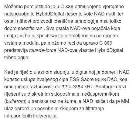
Možemo primijetiti da je u C 389 primijenjeno vjerojatno
najsposobnije HybridDigital rješenje koje NAD nudi, jer
ostali njihovi proizvodi identične tehnologije nisu toliko
dobro specificirani. Sva ostala NAD-ova pojačala koja
imaju još bolju specifikaciju utemeljena su na drugim
vrstama modula, pa možemo reći da upravo C 389
predstavlja
tour-de-force
NAD-ove vlastite HybridDigital
tehnologije.
Kad je riječ o ulaznom stupnju, u digitalnoj je domeni NAD
koristio usluge hvaljenog čipa ESS Sabre 9028 DAC, koji
omogućuje razlučivosti do 32-bit/384 kHz. Analogni ulazi
riješeni su diskretnim sklopovima s međuspremnikom
(
bufferom
) ultraniske razine šuma, a NAD ističe i da je MM
ulaz opremljen posebnim sklopom za filtriranje
infrasoničnih frekvencija.