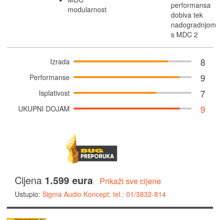
performansa
modularnost
dobiva tek
nadogradnjom
s MDC 2
8
Izrada
9
Performanse
7
Isplativost
9
UKUPNI DOJAM
Cijena
1.599 eura
Prikaži sve cijene
Ustupio:
Sigma Audio Koncept; tel.: 01/3832-814