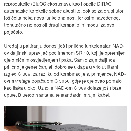
reprodukcije (BluOS ekosustav), kao i opcije DIRAC
automatske korekcije sobne akustike, dok se za drugi utor
još čeka neka nova funkcionalnost, jer osim navedenog,
trenutačno ne postoji drugi kompatibilni modul za ovo
pojačalo.
Uređaj u pakiranju donosi još i prilično funkcionalan NAD-
ov daljinski upravljač pod imenom SR 10, koji je opremljen
djelomičnim osvjetljenjem tipaka. Sâm dizajn daljinca
prilično je generičan, ali dobro se uklapa u vrlo utilitarni
izgled C 389, za razliku od kombinacije s, primjerice, NAD-
ovim
vintage
pojačalom C 3050, gdje je djelovao pomalo
kao šaka u oko. Uz to, s NAD-om C 389 dolaze još i brze
upute, Bluetooth antena, te standardni strujni kabel.