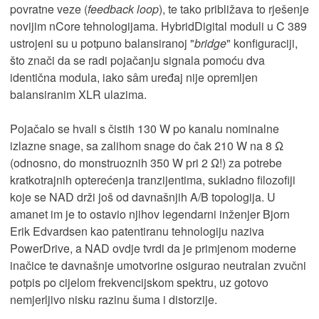
povratne veze (
feedback loop
), te tako približava to rješenje
novijim nCore tehnologijama. HybridDigital moduli u C 389
ustrojeni su u potpuno balansiranoj "
bridge
" konfiguraciji,
što znači da se radi pojačanju signala pomoću dva
identična modula, iako sâm uređaj nije opremljen
balansiranim XLR ulazima.
Pojačalo se hvali s čistih 130 W po kanalu nominalne
izlazne snage, sa zalihom snage do čak 210 W na 8 Ω
(odnosno, do monstruoznih 350 W pri 2 Ω!) za potrebe
kratkotrajnih opterećenja tranzijentima, sukladno filozofiji
koje se NAD drži još od davnašnjih A/B topologija. U
amanet im je to ostavio njihov legendarni inženjer Bjorn
Erik Edvardsen kao patentiranu tehnologiju naziva
PowerDrive, a NAD ovdje tvrdi da je primjenom moderne
inačice te davnašnje umotvorine osigurao neutralan zvučni
potpis po cijelom frekvencijskom spektru, uz gotovo
nemjerljivo nisku razinu šuma i distorzije.