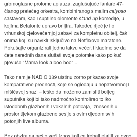
gromoglasne prolome aplauza, zaglušujuće fanfare 47-
članog pratećeg orkestra, kombiniranog s malim
calypso
sastavom, kao i suptilne elemente
stand-up
komedije, u
kojima Belafonte upravo briljira. Također, riječ je i o
vrhunskoj cjelovečernjoj zabavi za kompletnu obitelj, čak i
onima koji su navikli isključivo na Netflixove maratone.
Pokušajte organizirati jednu takvu večer, i kladimo se da
ćete narednih dana slušati svoje potomke kako po kući
pjevuše "Mama look a boo-boo"...
Tako nam je NAD C 389 uistinu zorno prikazao svoje
komparativne prednosti, koje se ogledaju u nepatvorenoj i
mišićavoj snazi – teško da možemo zamisliti boljeg
suputnika koji bi tako nadmoćno kontrolirao toliko
istodobnih glazbenih i vokalnih poticaja, iznesenih u
prostor tijekom glazbene sesije s ovim djedom svih
potonjih live albuma.
Bez obzira na nešto veći iznos koji će trebati platiti za ovog