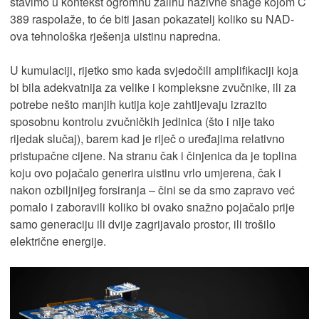
stavimo u kontekst ogromnu zalihu nazivne snage kojom C
389 raspolaže, to će biti jasan pokazatelj koliko su NAD-
ova tehnološka rješenja uistinu napredna.
U kumulaciji, rijetko smo kada svjedočili amplifikaciji koja
bi bila adekvatnija za velike i kompleksne zvučnike, ili za
potrebe nešto manjih kutija koje zahtijevaju izrazito
sposobnu kontrolu zvučničkih jedinica (što i nije tako
rijedak slučaj), barem kad je riječ o uređajima relativno
pristupačne cijene. Na stranu čak i činjenica da je toplina
koju ovo pojačalo generira uistinu vrlo umjerena, čak i
nakon ozbiljnijeg forsiranja – čini se da smo zapravo već
pomalo i zaboravili koliko bi ovako snažno pojačalo prije
samo generaciju ili dvije zagrijavalo prostor, ili trošilo
električne energije.