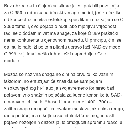
Bez obzira na tu činjenicu, situacija će ipak biti povoljnija
za C 389 u odnosu na bratski vintage model, jer, za razliku
od konceptualno više estetskog specifikuma na kojem se C
3050 temelji, ovo pojačalo nudi lako mjerljivu vrijednost –
radi se o dodatnim vatima snage, za koje C 389 praktički
nema konkurenta u cjenovnom razredu. U principu, čini se
da mu je najbliži po tom pitanju upravo jači NAD-ov model
C 399, koji ima i nešto tehnološki naprednije nCore
module.
Možda se nazivna snaga ne čini na prvu toliko važnim
faktorom, no entuzijast će znati da se sam pojam
visokovrijednog hi-fi audija svojevremeno formirao baš
pojavom vrlo snažnih pojačala za kućne korisnike (u SAD-
u naravno, bili su to Phase Linear modeli 400 i 700) –
zaliha snage omogućit će svakom sustavu, ako ništa drugo,
rad u područjima u kojima su minimizirane mogućnosti
pojave neželjenih distorzija, te omogućiti spremnu reakciju