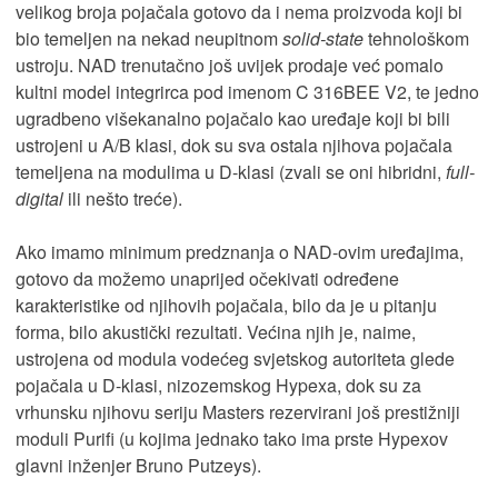
velikog broja pojačala gotovo da i nema proizvoda koji bi
bio temeljen na nekad neupitnom
solid-state
tehnološkom
ustroju. NAD trenutačno još uvijek prodaje već pomalo
kultni model integrirca pod imenom C 316BEE V2, te jedno
ugradbeno višekanalno pojačalo kao uređaje koji bi bili
ustrojeni u A/B klasi, dok su sva ostala njihova pojačala
temeljena na modulima u D-klasi (zvali se oni hibridni,
full-
digital
ili nešto treće).
Ako imamo minimum predznanja o NAD-ovim uređajima,
gotovo da možemo unaprijed očekivati određene
karakteristike od njihovih pojačala, bilo da je u pitanju
forma, bilo akustički rezultati. Većina njih je, naime,
ustrojena od modula vodećeg svjetskog autoriteta glede
pojačala u D-klasi, nizozemskog Hypexa, dok su za
vrhunsku njihovu seriju Masters rezervirani još prestižniji
moduli Purifi (u kojima jednako tako ima prste Hypexov
glavni inženjer Bruno Putzeys).