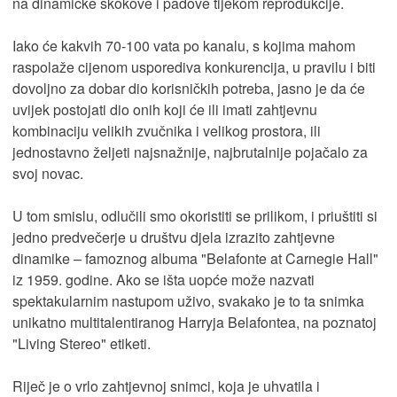
na dinamičke skokove i padove tijekom reprodukcije.
Iako će kakvih 70-100 vata po kanalu, s kojima mahom
raspolaže cijenom usporediva konkurencija, u pravilu i biti
dovoljno za dobar dio korisničkih potreba, jasno je da će
uvijek postojati dio onih koji će ili imati zahtjevnu
kombinaciju velikih zvučnika i velikog prostora, ili
jednostavno željeti najsnažnije, najbrutalnije pojačalo za
svoj novac.
U tom smislu, odlučili smo okoristiti se prilikom, i priuštiti si
jedno predvečerje u društvu djela izrazito zahtjevne
dinamike – famoznog albuma "Belafonte at Carnegie Hall"
iz 1959. godine. Ako se išta uopće može nazvati
spektakularnim nastupom uživo, svakako je to ta snimka
unikatno multitalentiranog Harryja Belafontea, na poznatoj
"Living Stereo" etiketi.
Riječ je o vrlo zahtjevnoj snimci, koja je uhvatila i