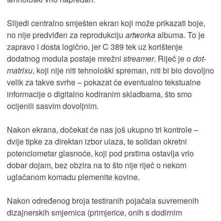
Slijedi centralno smješten ekran koji može prikazati boje,
no nije predviđen za reprodukciju
artworka
albuma. To je
zapravo i dosta logično, jer C 389 tek uz korištenje
dodatnog modula postaje mrežni
streamer
. Riječ je o
dot-
matrixu
, koji nije niti tehnološki spreman, niti bi bio dovoljno
velik za takve svrhe – pokazat će eventualno tekstualne
informacije o digitalno kodiranim skladbama, što smo
ocijenili sasvim dovoljnim.
Nakon ekrana, dočekat će nas još ukupno tri kontrole –
dvije tipke za direktan izbor ulaza, te solidan okretni
potenciometar glasnoće, koji pod prstima ostavlja vrlo
dobar dojam, bez obzira na to što nije riječ o nekom
uglačanom komadu plemenite kovine.
Nakon određenog broja testiranih pojačala suvremenih
dizajnerskih smjernica (primjerice, onih s dodirnim