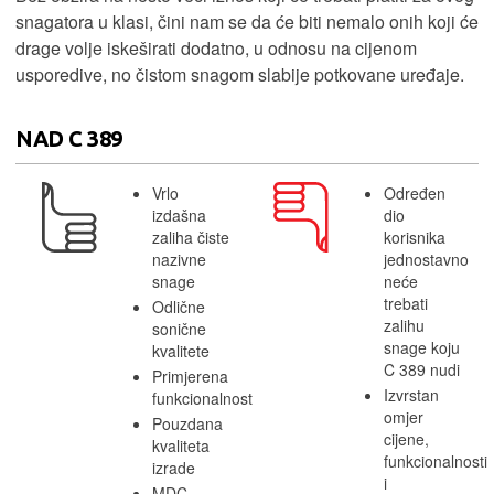
snagatora u klasi, čini nam se da će biti nemalo onih koji će
drage volje iskeširati dodatno, u odnosu na cijenom
usporedive, no čistom snagom slabije potkovane uređaje.
NAD C 389
Vrlo
Određen
izdašna
dio
zaliha čiste
korisnika
nazivne
jednostavno
snage
neće
trebati
Odlične
zalihu
sonične
snage koju
kvalitete
C 389 nudi
Primjerena
Izvrstan
funkcionalnost
omjer
Pouzdana
cijene,
kvaliteta
funkcionalnosti
izrade
i
MDC