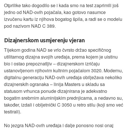
Otprilike tako dogodilo se i kada smo na test zaprimili još
jedno od NAD-ovih pojačala, kao gotovo nasumce
izvučenu kartu iz njihova bogatog špila, a radi se o modelu
pod nazivom NAD C 389.
Dizajnerskom usmjerenju vjeran
Tijekom godina NAD se vrlo čvrsto držao specifičnog
utilitarnog dizajna svojih uređaja, prema kojem je uistinu
bio i ostao prepoznatljiv – dizajnerskom izričaju
ustanovljenom njihovim kultnim pojačalom 3020. Modernu,
digitalnu generaciju NAD-ovih uređaja obilježava nekoliko
dizajnerskih ogranaka – linija Masters
u skladu sa
statusom vrhunca ponude dizajnirana je adekvatno
bogatim srebrnim aluminijskim prednjicama, a nedavno su,
također, izdali i obljetnički C 3050 u retro stilu (koji smo već
testirali).
No jezgra NAD-ovih uređaja i dalje ponosno nosi onaj