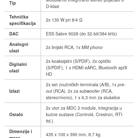
Tip
D-klasi
Tehnička
2x 130 W pri 8/4 Ω
specifikacija
DAC
ESS Sabre 9028 (do 32-bit/384 kHz)
Analogni
2x linijski RCA, 1x MM
phono
ulazi
2x koaksijalni (S/PDIF), 2x optički
Digitalni
(S/PDIF), 1 x HDMI eARC, Bluetooth aptX
ulazi
HD
2x set zvučničkih terminala (A/B), 1x
pre-
Izlazi
out
(RCA), 2x za
subwoofer
(RCA,
stereo/mono), 1 x 6,3 mm za slušalice
2x utor za MDC 2 module, integracija u
Ostalo
kućne sustave (Control4, Crestron, RTI
itd.)
Dimenzije i
435 x 100 x 390 mm, 8,7 kg
masa