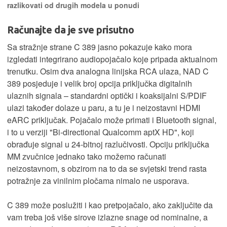
razlikovati od drugih modela u ponudi
Računajte da je sve prisutno
Sa stražnje strane C 389 jasno pokazuje kako mora
izgledati integrirano audiopojačalo koje pripada aktualnom
trenutku. Osim dva analogna linijska RCA ulaza, NAD C
389 posjeduje i velik broj opcija priključka digitalnih
ulaznih signala – standardni optički i koaksijalni S/PDIF
ulazi također dolaze u paru, a tu je i neizostavni HDMI
eARC priključak. Pojačalo može primati i Bluetooth signal,
i to u verziji "Bi-directional Qualcomm aptX HD", koji
obrađuje signal u 24-bitnoj razlučivosti. Opciju priključka
MM zvučnice jednako tako možemo računati
neizostavnom, s obzirom na to da se svjetski trend rasta
potražnje za vinilnim pločama nimalo ne usporava.
C 389 može poslužiti i kao pretpojačalo, ako zaključite da
vam treba još više sirove izlazne snage od nominalne, a