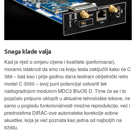
Snaga klade valja
Kad je riječ o omjeru cijene i kvalitete (performansi),
moramo istaknuti da smo na kraju testa zaključili kako će C
389 – baš kao i prije godinu dana testirani obljetnički retro
model C 3050 – svoj puni potencijal ostvariti tek
nadogradnjom modulom MDC2 BluOS D. Time će se i to
pojačalo potpuno uklopiti u aktualne tehnološke tokove, ne
samo u pogledu funkcionalnosti mrežne reprodukcije, već i
prednostima DIRAC-ove automatske korekcije sobne
akustike, koja je već poznata kao jedna od najboljih na
tržištu.