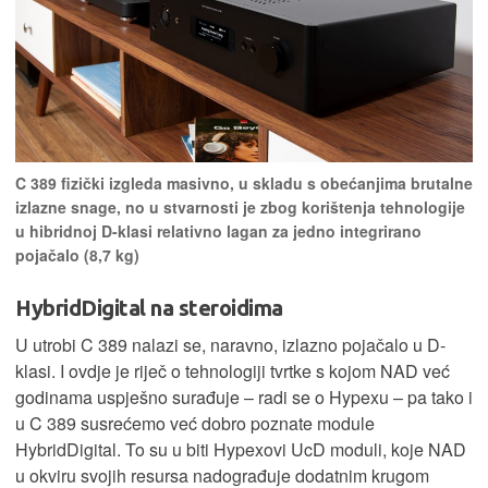
C 389 fizički izgleda masivno, u skladu s obećanjima brutalne
izlazne snage, no u stvarnosti je zbog korištenja tehnologije
u hibridnoj D-klasi relativno lagan za jedno integrirano
pojačalo (8,7 kg)
HybridDigital na steroidima
U utrobi C 389 nalazi se, naravno, izlazno pojačalo u D-
klasi. I ovdje je riječ o tehnologiji tvrtke s kojom NAD već
godinama uspješno surađuje – radi se o Hypexu – pa tako i
u C 389 susrećemo već dobro poznate module
HybridDigital. To su u biti Hypexovi UcD moduli, koje NAD
u okviru svojih resursa nadograđuje dodatnim krugom