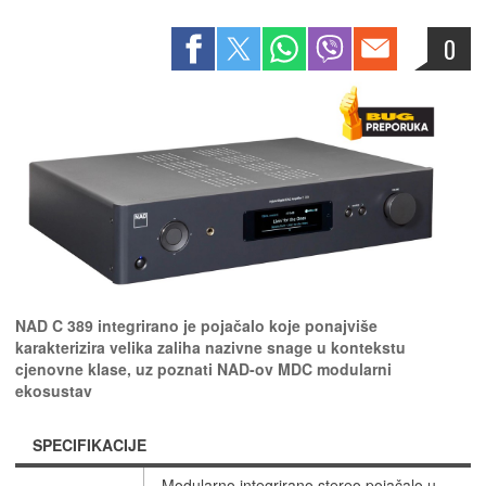
0
NAD C 389 integrirano je pojačalo koje ponajviše
karakterizira velika zaliha nazivne snage u kontekstu
cjenovne klase, uz poznati NAD-ov MDC modularni
ekosustav
SPECIFIKACIJE
Modularno integrirano stereo pojačalo u