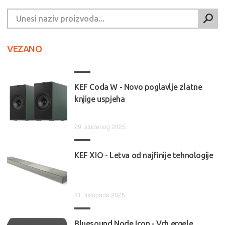
VEZANO
KEF Coda W - Novo poglavlje zlatne
knjige uspjeha
29. studenog 2025.
KEF XIO - Letva od najfinije tehnologije
31. listopada 2025.
Bluesound Node Icon - Vrh ergele