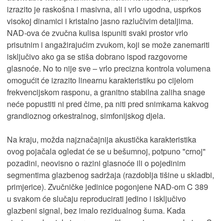
izrazito je raskošna i masivna, ali i vrlo ugodna, usprkos
visokoj dinamici i kristalno jasno razlučivim detaljima.
NAD-ova će zvučna kulisa ispuniti svaki prostor vrlo
prisutnim i angažirajućim zvukom, koji se može zanemariti
isključivo ako ga se stiša dobrano ispod razgovorne
glasnoće. No to nije sve – vrlo precizna kontrola volumena
omogućit će izrazito linearnu karakteristiku po cijelom
frekvencijskom rasponu, a granitno stabilna zaliha snage
neće popustiti ni pred čime, pa niti pred snimkama kakvog
grandioznog orkestralnog, simfonijskog djela.
Na kraju, možda najznačajnija akustička karakteristika
ovog pojačala ogledat će se u bešumnoj, potpuno "crnoj"
pozadini, neovisno o razini glasnoće ili o pojedinim
segmentima glazbenog sadržaja (razdoblja tišine u skladbi,
primjerice). Zvučničke jedinice pogonjene NAD-om C 389
u svakom će slučaju reproducirati jedino i isključivo
glazbeni signal, bez imalo rezidualnog šuma. Kada