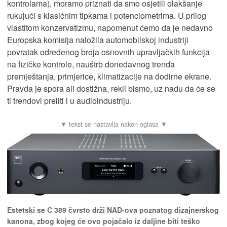
kontrolama), moramo priznati da smo osjetili olakšanje
rukujući s klasičnim tipkama i potenciometrima. U prilog
vlastitom konzervatizmu, napomenut ćemo da je nedavno
Europska komisija naložila automobilskoj industriji
povratak određenog broja osnovnih upravljačkih funkcija
na fizičke kontrole, nauštrb donedavnog trenda
premještanja, primjerice, klimatizacije na dodirne ekrane.
Pravda je spora ali dostižna, rekli bismo, uz nadu da će se
ti trendovi preliti i u audioindustriju.
Estetski se C 389 čvrsto drži NAD-ova poznatog dizajnerskog
kanona, zbog kojeg će ovo pojačalo iz daljine biti teško