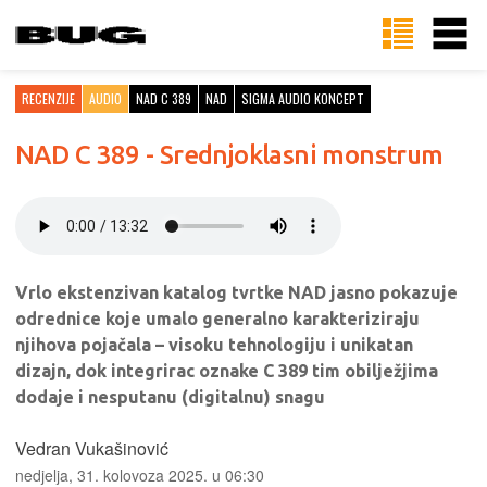
RECENZIJE
AUDIO
NAD C 389
NAD
SIGMA AUDIO KONCEPT
NAD C 389 - Srednjoklasni monstrum
Vrlo ekstenzivan katalog tvrtke NAD jasno pokazuje
odrednice koje umalo generalno karakteriziraju
njihova pojačala – visoku tehnologiju i unikatan
dizajn, dok integrirac oznake C 389 tim obilježjima
dodaje i nesputanu (digitalnu) snagu
Vedran Vukašinović
nedjelja, 31. kolovoza 2025. u 06:30