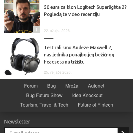
50 eura za klon Logitech Superlighta 2?
Pogledajte video recenziju
7
22. ožujka 2026.
Testirali smo Audeze Maxwell 2,
nasljednika ponajboljeg bežičnog
headseta na tržištu
25. veljače 2026.
Forum
Bug
Mreža
Autonet
Bug Future Show
Idea Knockout
Tourism, Travel & Tech
Future of Fintech
Newsletter