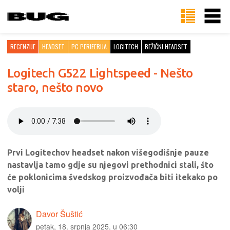
RECENZIJE
HEADSET
PC PERIFERIJA
LOGITECH
BEŽIČNI HEADSET
Logitech G522 Lightspeed - Nešto
staro, nešto novo
Prvi Logitechov headset nakon višegodišnje pauze
nastavlja tamo gdje su njegovi prethodnici stali, što
će poklonicima švedskog proizvođača biti itekako po
volji
Davor Šuštić
petak, 18. srpnja 2025. u 06:30