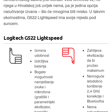
njega u Hrvatskoj još uvijek nema, pa je jedina opcija
naručivanje izvana – što će mnogima biti mrsko. U takvim
okolnostima, G522 Lightspeed ima svoje mjesto pod
suncem.
Logitech G522 Lightspeed
Izvrsna
Zahtijeva
udobnost
ekvilizaciju
da bi
Izdržljiva
pružao
baterija
maksimum
Bogate
Nemoguće
mogućnosti
istodobno
namještanja
korištenje
zvuka i
2,4 GHz
mikrofona
konekcije i
(grafički i
Bluetootha
parametrijski
ekvilizator,
Nema
tvornički
sekundarnog