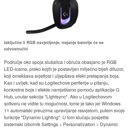
Isključite li RGB osvjetljenje, trajanje baterije će se
udvostručiti
Područje oko spoja slušalica i obruča obasjano je RGB
LED-icama, preko kojih je postavljen mliječno bijeli difuzor,
koji omekšava svjetlost i uljepšava efekt pretapanja boja.
Kao i uvijek, kad su Logitechove periferije u pitanju,
konkretne boje i efekte namještamo pomoću aplikacije G
Hub, unutar sekcije "Lightsync". Ako u Logitechovom
softveru ne vidite tu mogućnost, tome je tako jer Windows
11 automatski preuzima upravljanje rasvjetom, putem svoje
funkcije "Dynamic Lighting". U tom slučaju posjetite
sistemski izbornik Settings > Personalization > Dynamic