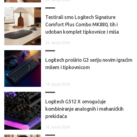
Testirali smo Logitech Signature
Comfort Plus Combo MK880, tih i
udoban komplet tipkovnice i miša
26. lipnja 2026.
Logitech proširio G3 seriju novim igraćim
mišem i tipkovnicom
18. lipnja 2026.
Logitech G512 X omogućuje
kombiniranje analognih i mehaničkih
prekidača
18. lipnja 2026.