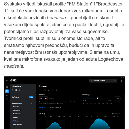
Svakako vrijedi iskušati profile "FM Station" i "Broadcaster
1", koji će vam ionako vrlo dobar zvuk mikrofona – osobito
u kontekstu bežičnih
headseta
– podebljati u niskom i
visokom dijelu spektra, čime će on postati topliji, ugodniji, a
potencijalno i još razgovjetniji za vaše sugovornike.
Tvornički profili suptilni su u onome što rade, ali to
smatramo njihovom prednošću, budući da ih upravo ta
nenametljivost čini istinski upotrebljivima. S time na umu,
kvaliteta mikrofona svakako je jedan od aduta Logitechova
headseta
.