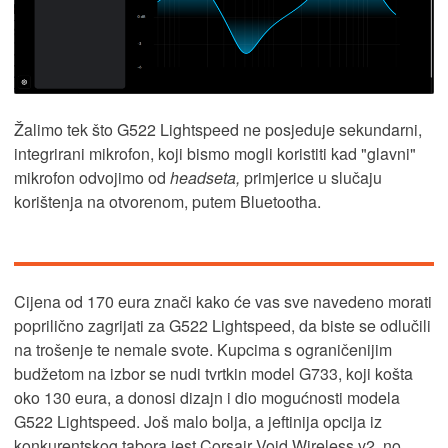
Žalimo tek što G522 Lightspeed
ne posjeduje sekundarni,
integrirani mikrofon, koji bismo mogli koristiti kad "glavni"
mikrofon odvojimo od
headseta,
primjerice u slučaju
korištenja na otvorenom, putem Bluetootha.
Cijena od 170 eura znači kako će vas sve navedeno morati
poprilično zagrijati za G522 Lightspeed, da biste se odlučili
na trošenje te nemale svote. Kupcima s ograničenijim
budžetom na izbor se nudi tvrtkin model G733, koji košta
oko 130 eura, a donosi dizajn i dio mogućnosti modela
G522 Lightspeed. Još malo bolja, a jeftinija opcija iz
konkurentskog tabora jest Corsair Void Wireless v2, no