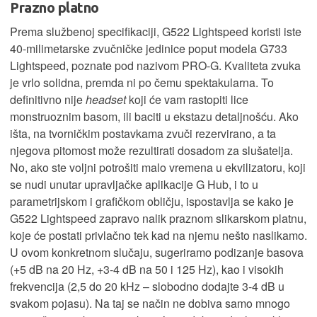
Prazno platno
Prema službenoj specifikaciji, G522 Lightspeed koristi iste
40-milimetarske zvučničke jedinice poput modela G733
Lightspeed, poznate pod nazivom PRO-G. Kvaliteta zvuka
je vrlo solidna, premda ni po čemu spektakularna. To
definitivno nije
headset
koji će vam rastopiti lice
monstruoznim basom, ili baciti u ekstazu detaljnošću. Ako
išta, na tvorničkim postavkama zvuči rezervirano, a ta
njegova pitomost može rezultirati dosadom za slušatelja.
No, ako ste voljni potrošiti malo vremena u ekvilizatoru, koji
se nudi unutar upravljačke aplikacije G Hub, i to u
parametrijskom i grafičkom obličju, ispostavlja se kako je
G522 Lightspeed zapravo nalik praznom slikarskom platnu,
koje će postati privlačno tek kad na njemu nešto naslikamo.
U ovom konkretnom slučaju, sugeriramo podizanje basova
(+5 dB na 20 Hz, +3-4 dB na 50 i 125 Hz), kao i visokih
frekvencija (2,5 do 20 kHz – slobodno dodajte 3-4 dB u
svakom pojasu). Na taj se način ne dobiva samo mnogo