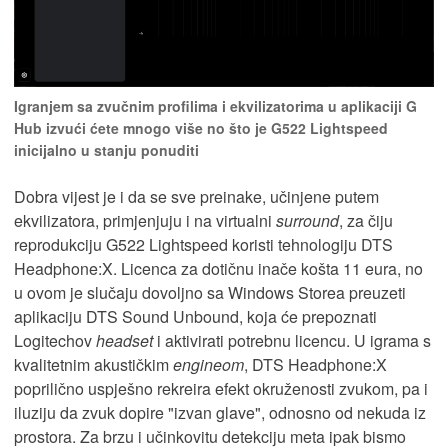
Igranjem sa zvučnim profilima i ekvilizatorima u aplikaciji G
Hub izvući ćete mnogo više no što je G522 Lightspeed
inicijalno u stanju ponuditi
Dobra vijest je i da se sve preinake, učinjene putem
ekvilizatora, primjenjuju i na virtualni
surround
, za čiju
reprodukciju G522 Lightspeed koristi tehnologiju DTS
Headphone:X. Licenca za dotičnu inače košta 11 eura, no
u ovom je slučaju dovoljno sa Windows Storea preuzeti
aplikaciju DTS Sound Unbound, koja će prepoznati
Logitechov
headset
i aktivirati potrebnu licencu. U igrama s
kvalitetnim akustičkim
engineom
, DTS Headphone:X
poprilično uspješno rekreira efekt okruženosti zvukom, pa i
iluziju da zvuk dopire "izvan glave", odnosno od nekuda iz
prostora. Za brzu i učinkovitu detekciju meta ipak bismo