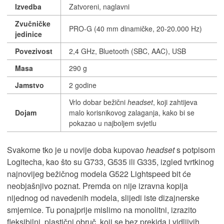
Izvedba
Zatvoreni, naglavni
Zvučničke
PRO-G (40 mm dinamičke, 20-20.000 Hz)
jedinice
Povezivost
2,4 GHz, Bluetooth (SBC, AAC), USB
Masa
290 g
Jamstvo
2 godine
Vrlo dobar bežični
headset
, koji zahtijeva
Dojam
malo korisnikovog zalaganja, kako bi se
pokazao u najboljem svjetlu
Svakome tko je u novije doba kupovao
headset
s potpisom
Logitecha, kao što su G733, G535 ili G335, izgled tvrtkinog
najnovijeg bežičnog modela G522 Lightspeed bit će
neobjašnjivo poznat. Premda on nije izravna kopija
nijednog od navedenih modela, slijedi iste dizajnerske
smjernice. Tu ponajprije mislimo na monolitni, izrazito
fleksibilni, plastični obruč, koji se bez prekida i vidljivih