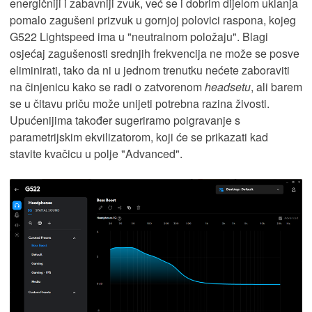
energičniji i zabavniji zvuk, već se i dobrim dijelom uklanja
pomalo zagušeni prizvuk u gornjoj polovici raspona, kojeg
G522 Lightspeed ima u "neutralnom položaju". Blagi
osjećaj zagušenosti srednjih frekvencija ne može se posve
eliminirati, tako da ni u jednom trenutku nećete zaboraviti
na činjenicu kako se radi o zatvorenom
headsetu
, ali barem
se u čitavu priču može unijeti potrebna razina živosti.
Upućenijima također sugeriramo poigravanje s
parametrijskim ekvilizatorom, koji će se prikazati kad
stavite kvačicu u polje "Advanced".