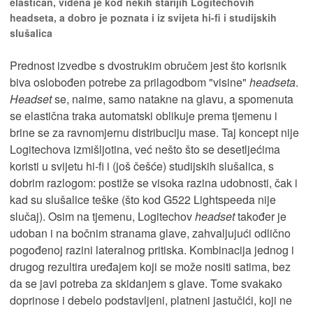
elastičan, viđena je kod nekih starijih Logitechovih
headseta, a dobro je poznata i iz svijeta hi-fi i studijskih
slušalica
Prednost izvedbe s dvostrukim obručem jest što korisnik
biva oslobođen potrebe za prilagodbom "visine"
headseta
.
Headset
se, naime, samo natakne na glavu, a spomenuta
se elastična traka automatski oblikuje prema tjemenu i
brine se za ravnomjernu distribuciju mase. Taj koncept nije
Logitechova izmišljotina, već nešto što se desetljećima
koristi u svijetu hi-fi i (još češće) studijskih slušalica, s
dobrim razlogom: postiže se visoka razina udobnosti, čak i
kad su slušalice teške (što kod G522 Lightspeeda nije
slučaj). Osim na tjemenu, Logitechov
headset
također je
udoban i na bočnim stranama glave, zahvaljujući odlično
pogođenoj razini lateralnog pritiska. Kombinacija jednog i
drugog rezultira uređajem koji se može nositi satima, bez
da se javi potreba za skidanjem s glave. Tome svakako
doprinose i debelo podstavljeni, platneni jastučići, koji ne