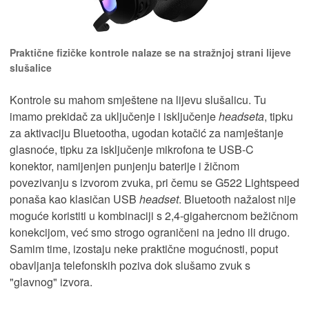
Praktične fizičke kontrole nalaze se na stražnjoj strani lijeve
slušalice
Kontrole su mahom smještene na lijevu slušalicu. Tu
imamo prekidač za uključenje i isključenje
headseta
, tipku
za aktivaciju Bluetootha, ugodan kotačić za namještanje
glasnoće, tipku za isključenje mikrofona te USB-C
konektor, namijenjen punjenju baterije i žičnom
povezivanju s izvorom zvuka, pri čemu se G522 Lightspeed
ponaša kao klasičan USB
headset
. Bluetooth nažalost nije
moguće koristiti u kombinaciji s 2,4-gigahercnom bežičnom
konekcijom, već smo strogo ograničeni na jedno ili drugo.
Samim time, izostaju neke praktične mogućnosti, poput
obavljanja telefonskih poziva dok slušamo zvuk s
"glavnog" izvora.