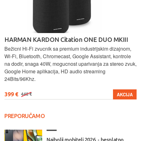
HARMAN KARDON Citation ONE DUO MKIII
Bežicni Hi-Fi zvucnik sa premium industrijskim dizajnom,
Wi-Fi, Bluetooth, Chromecast, Google Assistant, kontrole
na dodir, snaga 40W, mogucnost uparivanja za stereo zvuk,
Google Home aplikacija, HD audio streaming
24Bits/96Khz.
399 €
AKCIJA
448 €
PREPORUČAMO
Najbolji mobiteli 2026. - besplatno