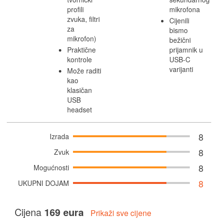
profili
mikrofona
zvuka, filtri
Cijenili
za
bismo
mikrofon)
bežični
Praktične
prijamnik u
kontrole
USB-C
varijanti
Može raditi
kao
klasičan
USB
headset
8
Izrada
8
Zvuk
8
Mogućnosti
8
UKUPNI DOJAM
Cijena
169 eura
Prikaži sve cijene