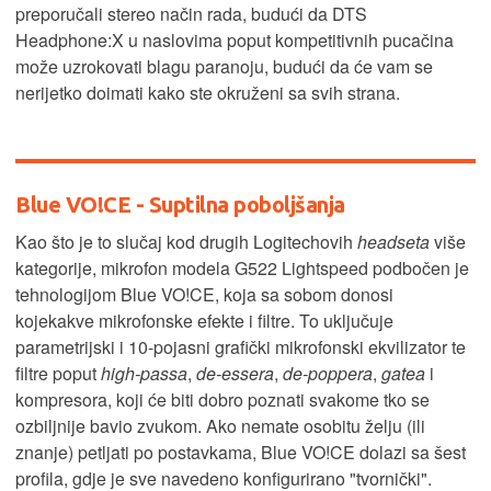
preporučali stereo način rada, budući da DTS
Headphone:X u naslovima poput kompetitivnih pucačina
može uzrokovati blagu paranoju, budući da će vam se
nerijetko doimati kako ste okruženi sa svih strana.
Blue VO!CE - Suptilna poboljšanja
Kao što je to slučaj kod drugih Logitechovih
headseta
više
kategorije, mikrofon modela G522 Lightspeed podbočen je
tehnologijom Blue VO!CE, koja sa sobom donosi
kojekakve mikrofonske efekte i filtre. To uključuje
parametrijski i 10-pojasni grafički mikrofonski ekvilizator te
filtre poput
high-passa
,
de-essera
,
de-poppera
,
gatea
i
kompresora, koji će biti dobro poznati svakome tko se
ozbiljnije bavio zvukom. Ako nemate osobitu želju (ili
znanje) petljati po postavkama, Blue VO!CE dolazi sa šest
profila, gdje je sve navedeno konfigurirano "tvornički".