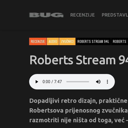
RECENZIJE
PREDSTAV
RECENZIJE
AUDIO
ZVUČNICI
ROBERTS STREAM 94L
ROBERTS
Roberts Stream 94
Dopadljivi retro dizajn, praktičn
Robertsova prijenosnog zvučnika, 
razmotriti nije ništa od toga, ve