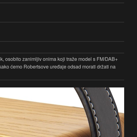
nik, osobito zanimljiv onima koji traže model s FM/DAB+
 kako ćemo Robertsove uređaje odsad morati držati na