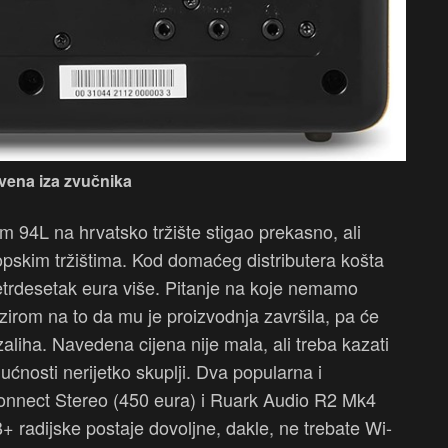
vena iza zvučnika
m 94L na hrvatsko tržište stigao prekasno, ali
opskim tržištima. Kod domaćeg distributera košta
četrdesetak eura više. Pitanje na koje nemamo
obzirom na to da mu je proizvodnja završila, pa će
 zaliha. Navedena cijena nije mala, ali treba kazati
ćnosti nerijetko skuplji. Dva popularna i
nnect Stereo (450 eura) i Ruark Audio R2 Mk4
 radijske postaje dovoljne, dakle, ne trebate Wi-