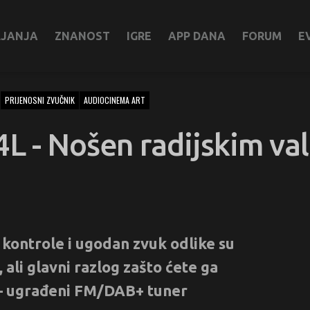
LJANJA
ZNANOST
IGRE
APP DANA
FORUM
E
PRIJENOSNI ZVUČNIK
AUDIOCINEMA ART
L - Nošen radijskim va
e kontrole i ugodan zvuk odlike su
ali glavni razlog zašto ćete ga
ć – ugrađeni FM/DAB+ tuner