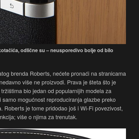
 kotačića, odlične su – neusporedivo bolje od bilo
atog brenda Roberts, nećete pronaći na stranicama
dnedavno više ne proizvodi. Prava je šteta što je
 tržištima bio jedan od popularnijih modela za
 nudi samo mogućnost reproduciranja glazbe preko
. Roberts je tome pridodao još i Wi-Fi povezivost,
kcija; više o njima za trenutak.