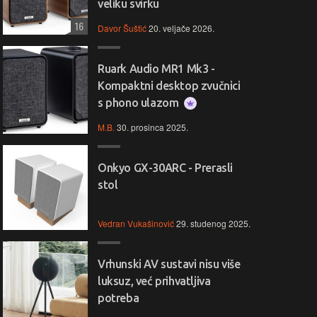
veliku svirku
16
Davor Šuštić
20. veljače 2026.
Ruark Audio MR1 Mk3 -
Kompaktni desktop zvučnici
s phono ulazom
M.B.
30. prosinca 2025.
Onkyo GX-30ARC - Prerasli
stol
Vedran Vukašinović
29. studenog 2025.
Vrhunski AV sustavi nisu više
luksuz, već prihvatljiva
potreba