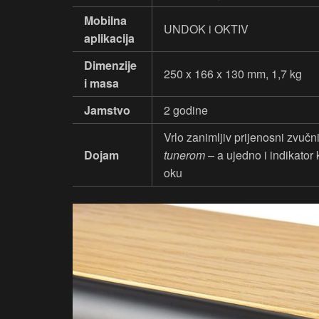
Mobilna
UNDOK i OKTIV
aplikacija
Dimenzije
250 x 166 x 130 mm, 1,7 kg
i masa
Jamstvo
2 godine
Vrlo zanimljiv prijenosni zvuč
Dojam
tunerom
– a ujedno i indikator
oku