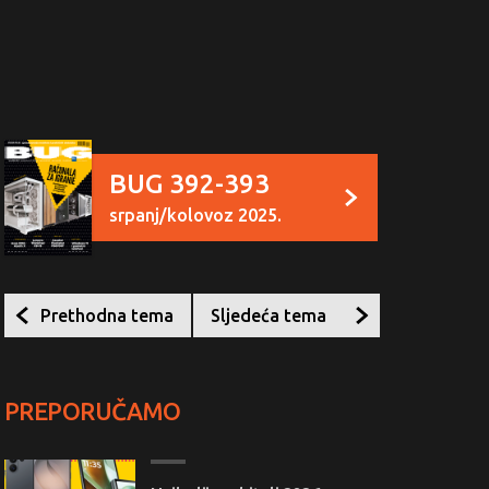
BUG 392-393
srpanj/kolovoz 2025.
Prethodna tema
Sljedeća tema
PREPORUČAMO