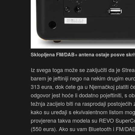
Sklopljena FM/DAB+ antena ostaje posve skri
Iz svega toga može se zaključiti da je Strea
barem je jeftiniji nego na nekim drugim eur
313 eura, dok ćete ga u Njemačkoj platiti 
odgovor jest hoće li dodatno pojeftiniti, s 
težnja zacijelo biti na rasprodaji postojećih
kako su uređaji s ekvivalentnom listom mogu
provjerena takva modela su REVO SuperCo
(550 eura). Ako su vam Bluetooth i FM/DAB+