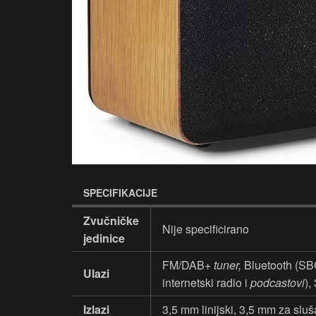
SPECIFIKACIJE
Zvučničke
Nije specificirano
jedinice
FM/DAB+
tuner,
Bluetooth (SB
Ulazi
internetski radio i
podcastovi
),
Izlazi
3,5 mm linijski, 3,5 mm za sluš