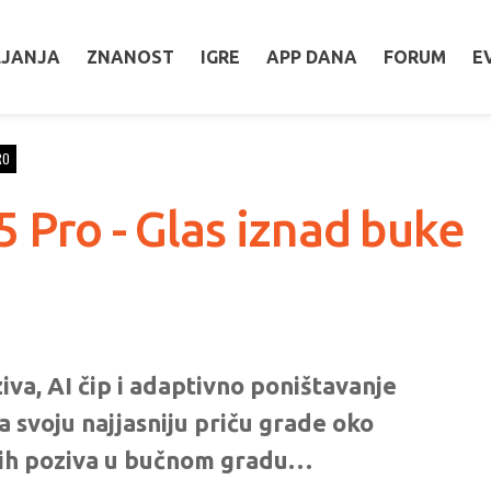
LJANJA
ZNANOST
IGRE
APP DANA
FORUM
E
RO
5 Pro - Glas iznad buke
va, AI čip i adaptivno poništavanje
a svoju najjasniju priču grade oko
nih poziva u bučnom gradu…