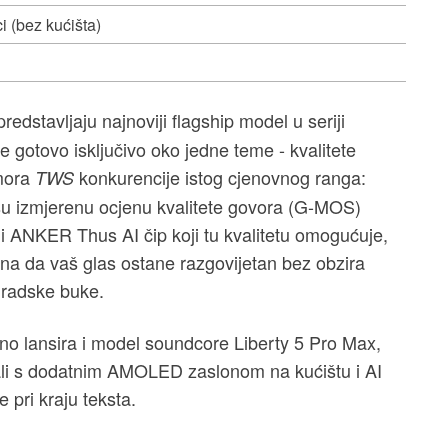
ci (bez kućišta)
redstavljaju najnoviji flagship model u seriji
se gotovo isključivo oko jedne teme - kvalitete
 mora
konkurencije istog cjenovnog ranga:
TWS
šu izmjerenu ocjenu kvalitete govora (G-MOS)
 ANKER Thus AI čip koji tu kvalitetu omogućuje,
ena da vaš glas ostane razgovijetan bez obzira
 gradske buke.
no lansira i model soundcore Liberty 5 Pro Max,
ali s dodatnim AMOLED zaslonom na kućištu i AI
 pri kraju teksta.