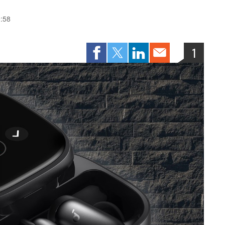
9:58
1