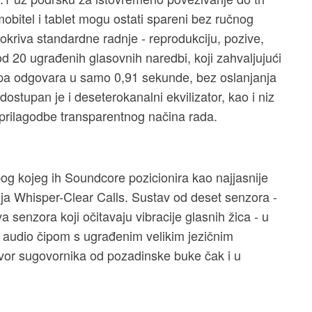
mobitel i tablet mogu ostati spareni bez ručnog
okriva standardne radnje - reprodukciju, pozive,
od 20 ugrađenih glasovnih naredbi, koji zahvaljujući
a odgovara u samo 0,91 sekunde, bez oslanjanja
dostupan je i deseterokanalni ekvilizator, kao i niz
 prilagodbe transparentnog načina rada.
bog kojeg ih Soundcore pozicionira kao najjasnije
gija Whisper-Clear Calls. Sustav od deset senzora -
 senzora koji očitavaju vibracije glasnih žica - u
audio čipom s ugrađenim velikim jezičnim
or sugovornika od pozadinske buke čak i u