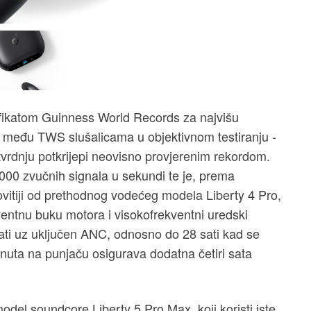
rtifikatom Guinness World Records za najvišu
 među TWS slušalicama u objektivnom testiranju -
 tvrdnju potkrijepi neovisno provjerenim rekordom.
000 zvučnih signala u sekundi te je, prema
vitiji od prethodnog vodećeg modela Liberty 4 Pro,
entnu buku motora i visokofrekventni uredski
sati uz uključen ANC, odnosno do 28 sati kad se
nuta na punjaču osigurava dodatna četiri sata
model soundcore Liberty 5 Pro Max, koji koristi iste