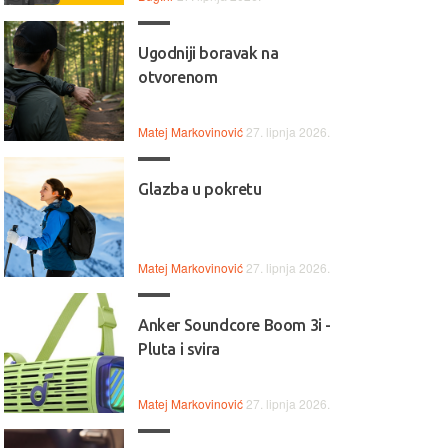
Ugodniji boravak na
otvorenom
Matej Markovinović
27. lipnja 2026.
Glazba u pokretu
Matej Markovinović
27. lipnja 2026.
Anker Soundcore Boom 3i -
Pluta i svira
Matej Markovinović
27. lipnja 2026.