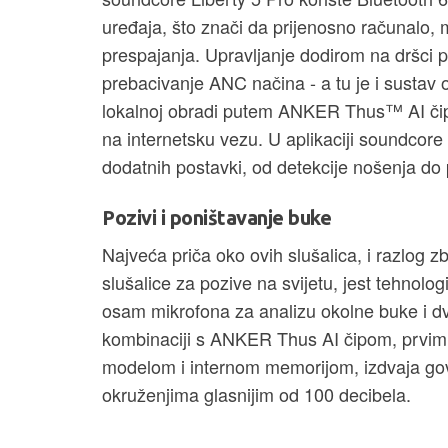
uređaja, što znači da prijenosno računalo, 
prespajanja. Upravljanje dodirom na dršci p
prebacivanje ANC načina - a tu je i sustav 
lokalnoj obradi putem ANKER Thus™ AI čip
na internetsku vezu. U aplikaciji soundcore 
dodatnih postavki, od detekcije nošenja do
Pozivi i poništavanje buke
Najveća priča oko ovih slušalica, i razlog z
slušalice za pozive na svijetu, jest tehnolo
osam mikrofona za analizu okolne buke i dva
kombinaciji s ANKER Thus AI čipom, prvim 
modelom i internom memorijom, izdvaja gov
okruženjima glasnijim od 100 decibela.