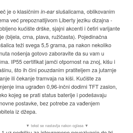
ječ je o klasičnim
slušalicama, oblikovanim
in-ear
ema već prepoznatljivom Liberty jeziku dizajna -
obljeno kućište drške, sjajni akcenti i četiri varijante
je (bijela, crna, plava, ružičasta). Pojedinačna
ušalica teži svega 5,5 grama, pa nakon nekoliko
nuta nošenja gotovo zaboravite da su vam u
ima. IP55 certifikat jamči otpornost na znoj, kišu i
ašinu, što ih čini pouzdanim pratiteljem za jutarnje
čanje ili čekanje tramvaja na kiši. Kućište za
njenje ima ugrađen 0,96-inčni dodirni TFT zaslon,
eko kojeg se prati status baterije i podešavaju
novne postavke, bez potrebe za vađenjem
bitela iz džepa.
6.1 uz podršku za istovremeno povezivanje do tri