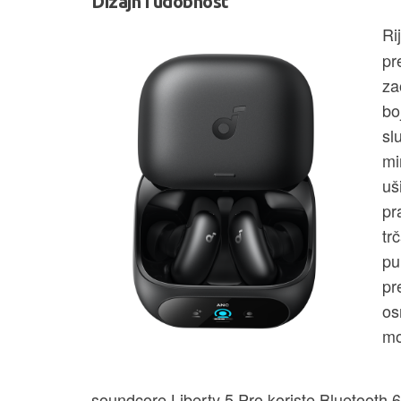
Dizajn i udobnost
Ri
pr
za
bo
sl
mi
uš
pr
tr
pu
pr
os
mo
soundcore Liberty 5 Pro koriste Bluetooth 