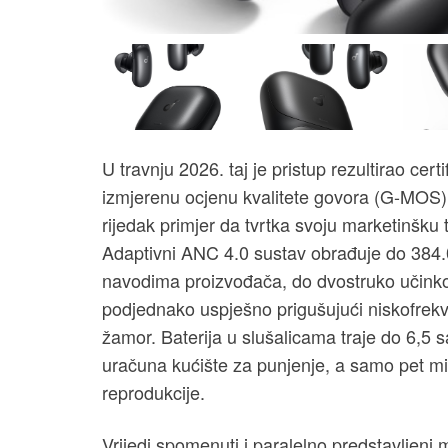
U travnju 2026. taj je pristup rezultirao ce
izmjerenu ocjenu kvalitete govora (G-MOS)
rijedak primjer da tvrtka svoju marketinšku
Adaptivni ANC 4.0 sustav obrađuje do 384.
navodima proizvođača, do dvostruko učinko
podjednako uspješno prigušujući niskofrekv
žamor. Baterija u slušalicama traje do 6,5 
uračuna kućište za punjenje, a samo pet mi
reprodukcije.
Vrijedi spomenuti i paralelno predstavljeni 