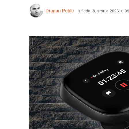
Dragan Petric
srijeda, 8. srpnja 2026. u 0