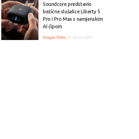
Soundcore predstavio
bežične slušalice Liberty 5
Pro i Pro Max s namjenskim
AI čipom
Dragan Petric
26. lipnja 2026.