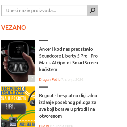
VEZANO
Anker i kod nas predstavio
Soundcore Liberty 5 Pro i Pro
Max s AI čipom i SmartScreen
kućištem
7
Dragan Petric
7. srpnja 2026.
Bugout - besplatno digitalno
izdanje posebnog priloga za
sve koji borave u prirodi i na
otvorenom
Bug.hr
27. lipnja 2026.