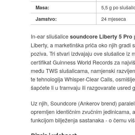
Masa:
5,5 g po slušali
Jamstvo:
24 mjeseca
In-ear sliušalice
p
soundcore Liberty 5 Pro
Liberty, a marketinška priča oko njih gradi 
poziva. Tri stvari izdvajaju ove slušalice iz
certifikat Guinness World Records za najvi
među TWS slušalicama, namjenski razvijeni
te tehnologija Whisper-Clear Calls, osmišlj
šapćete li u tramvaju ili razgovarate usred
Uz njih, Soundcore (Ankerov brend) paralel
opremljen identičnim zvučnim jedinicama, 
funkcijom bilježenja sastanaka - o čemu više