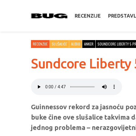
RECENZIJE
PREDSTAV
RECENZIJE
SLUŠALICE
AUDIO
ANKER
SOUNDCORE LIBERTY 5 P
Sundcore Liberty 
Guinnessov rekord za jasnoću pozi
buke čine ove slušalice takvima d
jednog problema – nerazgovijet