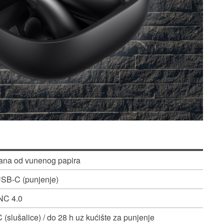
ana od vunenog papira
USB-C (punjenje)
NC 4.0
 (slušalice) / do 28 h uz kućište za punjenje