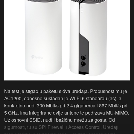
Na test je stigao u paketu s dva uređaja. Propusnost mu je
AC1200, odnosno sukladan je Wi-Fi 5 standardu (ac), a
konkretno nudi 300 Mbit/s pri 2,4 gigaherca i 867 Mbit/s pri
5 GHz. Ima integrirane dvije antene te podržava MU-MIMO.
Uz osnovni SSID, nudi i bežičnu mrežu za goste. Od
sigurnosti, tu su SPI Firewall i Access Control. Uređaji