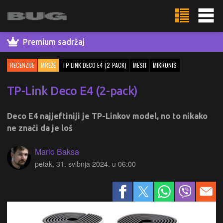
Premium sadržaj
RECENZIJE
MREŽE
TP-LINK DECO E4 (2-PACK)
MESH
MIKRONIS
TP-Link Deco E4 (2-pack)
Deco E4 najjeftiniji je TP-Linkov model, no to nikako
ne znači da je loš
Mario Baksa
petak, 31. svibnja 2024. u 06:00