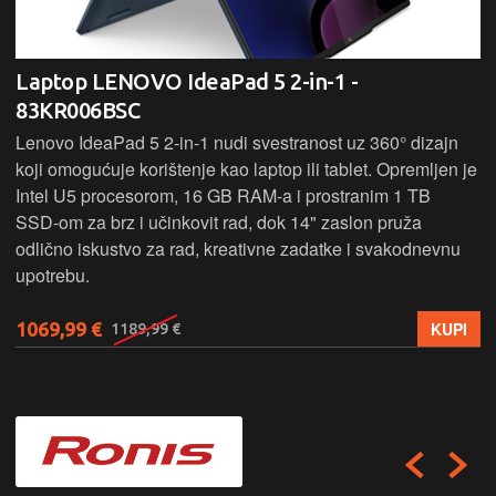
Laptop LENOVO IdeaPad 5 2-in-1 -
83KR006BSC
Lenovo IdeaPad 5 2‑in‑1 nudi svestranost uz 360° dizajn
koji omogućuje korištenje kao laptop ili tablet. Opremljen je
Intel U5 procesorom, 16 GB RAM-a i prostranim 1 TB
SSD‑om za brz i učinkovit rad, dok 14" zaslon pruža
odlično iskustvo za rad, kreativne zadatke i svakodnevnu
upotrebu.
1069,99 €
KUPI
1189,99 €