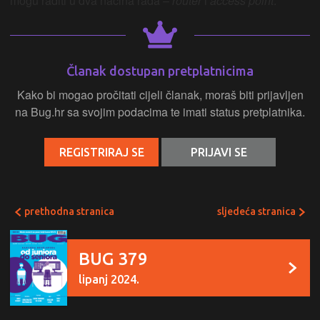
mogu raditi u dva načina rada –
router
i
access point
.
Članak dostupan pretplatnicima
Kako bi mogao pročitati cijeli članak, moraš biti prijavljen
na Bug.hr sa svojim podacima te imati status pretplatnika.
REGISTRIRAJ SE
PRIJAVI SE
prethodna stranica
sljedeća stranica
BUG 379
lipanj 2024.