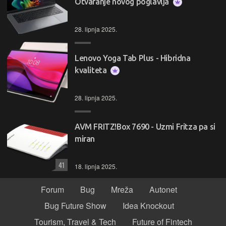
Otvaranje novog poglavlja
28. lipnja 2025.
Lenovo Yoga Tab Plus - Hibridna
kvaliteta
28. lipnja 2025.
AVM FRITZ!Box 7690 - Uzmi Fritza pa si
miran
41
18. lipnja 2025.
Forum
Bug
Mreža
Autonet
Bug Future Show
Idea Knockout
Tourism, Travel & Tech
Future of Fintech