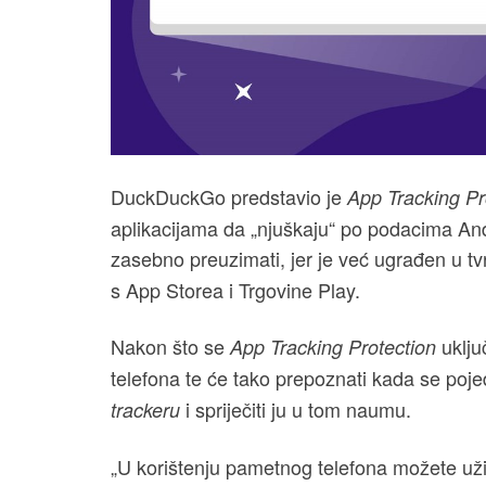
DuckDuckGo predstavio je
App Tracking Pr
aplikacijama da „njuškaju“ po podacima Andr
zasebno preuzimati, jer je već ugrađen u tvr
s App Storea i Trgovine Play.
Nakon što se
uklju
App Tracking Protection
telefona te će tako prepoznati kada se poj
i spriječiti ju u tom naumu.
trackeru
„U korištenju pametnog telefona možete uži