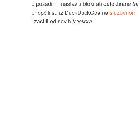
u pozadini i nastaviti blokirati detektirane
tr
priopćili su iz DuckDuckGoa na
službenom 
i zaštiti od novih
.
trackera