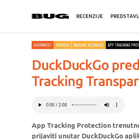
RECENZIJE
PREDSTAV
SIGURNOST
ANDROID
MOBILNE APLIKACIJE
APP TRACKING PRO
DuckDuckGo preds
Tracking Transpar
App Tracking Protection trenutno
prijaviti unutar DuckDuckGo aplik