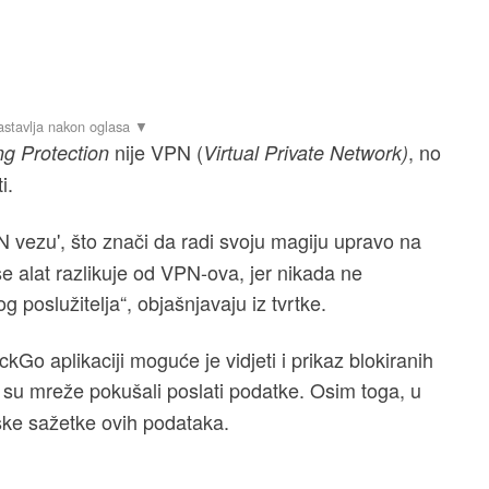
nije VPN (
, no
ng Protection
Virtual Private Network)
i.
N vezu', što znači da radi svoju magiju upravo na
 alat razlikuje od VPN-ova, jer nikada ne
 poslužitelja“, objašnjavaju iz tvrtke.
kGo aplikaciji moguće je vidjeti i prikaz blokiranih
su mreže pokušali poslati podatke. Osim toga, u
ske sažetke ovih podataka.