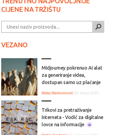
TRENUTNO NAJPOVOLJNIJE
CIJENE NA TRŽIŠTU
VEZANO
Midjourney pokrenuo AI alat
za generiranje videa,
dostupan samo uz plaćanje
Matej Markovinović
20. lipnja 2025.
Trikovi za pretraživanje
Interneta - Vodič za digitalne
lovce na informacije
Matija Gračanin
31. kolovoza 2024.