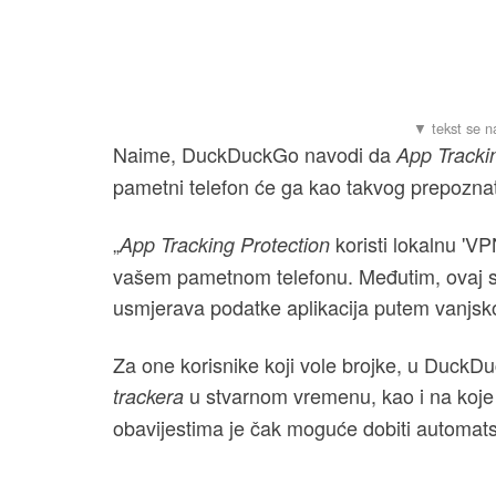
Naime, DuckDuckGo navodi da
App Tracki
pametni telefon će ga kao takvog prepoznat
„
koristi lokalnu 'VP
App Tracking Protection
vašem pametnom telefonu. Međutim, ovaj se
usmjerava podatke aplikacija putem vanjskog
Za one korisnike koji vole brojke, u DuckDuc
u stvarnom vremenu, kao i na koje 
trackera
obavijestima je čak moguće dobiti automat