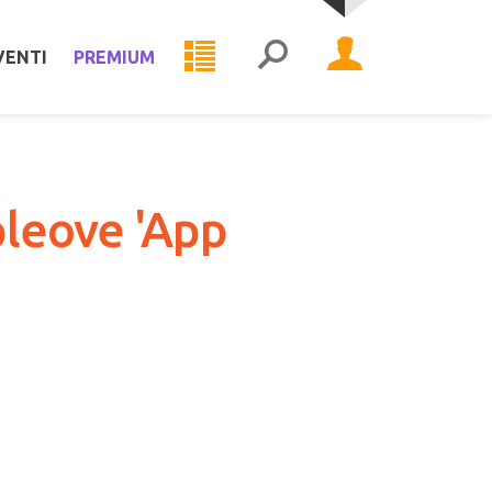
VENTI
PREMIUM
pleove 'App