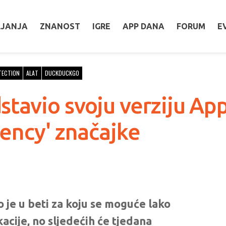
LJANJA
ZNANOST
IGRE
APP DANA
FORUM
E
TECTION
ALAT
DUCKDUCKGO
tavio svoju verziju Ap
ency' značajke
 je u beti za koju se moguće lako
acije, no sljedećih će tjedana