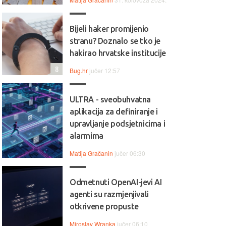
Bijeli haker promijenio
stranu? Doznalo se tko je
hakirao hrvatske institucije
8
Bug.hr
jučer 12:57
ULTRA - sveobuhvatna
aplikacija za definiranje i
upravljanje podsjetnicima i
alarmima
Matija Gračanin
jučer 06:30
Odmetnuti OpenAI-jevi AI
agenti su razmjenjivali
otkrivene propuste
Miroslav Wranka
jučer 06:10