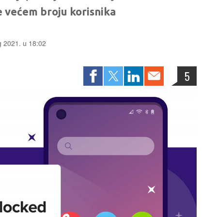
e većem broju korisnika
g 2021. u 18:02
5