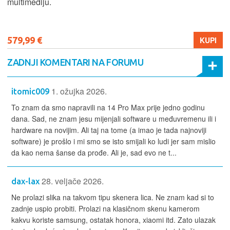
multimediju.
579,99 €
KUPI
ZADNJI KOMENTARI NA FORUMU
1. ožujka 2026.
itomic009
To znam da smo napravili na 14 Pro Max prije jedno godinu
dana. Sad, ne znam jesu mijenjali software u međuvremenu ili i
hardware na novijim. Ali taj na tome (a imao je tada najnoviji
software) je prošlo i mi smo se isto smijali ko ludi jer sam mislio
da kao nema šanse da prođe. Ali je, sad evo ne t...
28. veljače 2026.
dax-lax
Ne prolazi slika na takvom tipu skenera lica. Ne znam kad si to
zadnje uspio probiti. Prolazi na klasičnom skenu kamerom
kakvu koriste samsung, ostatak honora, xiaomi itd. Zato ulazak