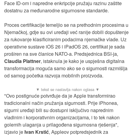
Face ID-om i napredne enkripcije pružaju razinu zaštite
dostatnu za međunarodne sigurnosne standarde.
Proces certifikacije temeljio se na prethodnim procesima u
Njemačkoj, gdje su ovi uređaji već ranije dobili dopuštenje
za rukovanje klasificiranim podacima njemačke vlade. Uz
operativne sustave iOS 26 i iPadOS 26, certifikat je sada
proširen na sve članice NATO-a. Predsjednica BSI-ja,
Claudia Plattner
, istaknula je kako je uspješna digitalna
transformacija moguća samo ako se o sigurnosti razmišlja
od samog početka razvoja mobilnih proizvoda.
"Ovo postignuće potvrđuje da je Apple transformirao
tradicionalni način pružanja sigurnosti. Prije iPhonea,
sigurni uređaji bili su dostupni isključivo naprednim
vladinim i korporativnim organizacijama, i to tek nakon
golemih ulaganja u prilagođena sigurnosna rješenja",
izjavio je
Ivan Krstić
, Appleov potpredsjednik za