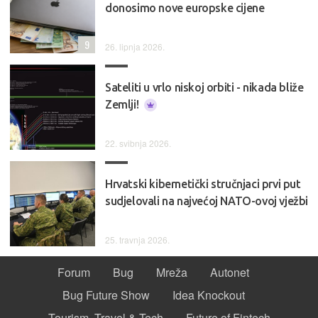
donosimo nove europske cijene
9
26. lipnja 2026.
Sateliti u vrlo niskoj orbiti - nikada bliže
Zemlji!
22. svibnja 2026.
Hrvatski kibernetički stručnjaci prvi put
sudjelovali na najvećoj NATO-ovoj vježbi
25. travnja 2026.
Forum
Bug
Mreža
Autonet
Bug Future Show
Idea Knockout
Tourism, Travel & Tech
Future of Fintech