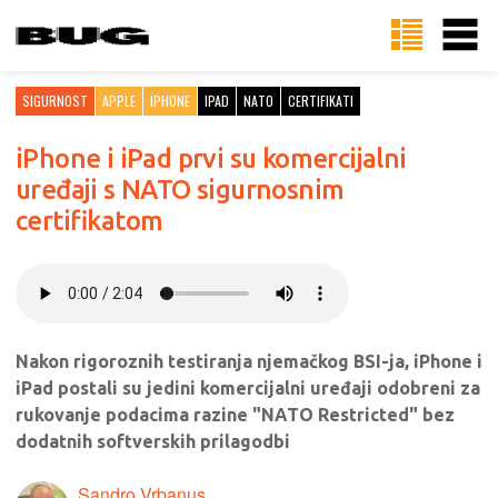
SIGURNOST
APPLE
IPHONE
IPAD
NATO
CERTIFIKATI
iPhone i iPad prvi su komercijalni
uređaji s NATO sigurnosnim
certifikatom
Nakon rigoroznih testiranja njemačkog BSI-ja, iPhone i
iPad postali su jedini komercijalni uređaji odobreni za
rukovanje podacima razine "NATO Restricted" bez
dodatnih softverskih prilagodbi
Sandro Vrbanus