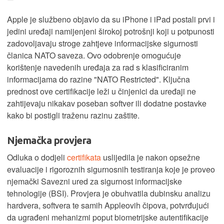
Apple je službeno objavio da su iPhone i iPad postali prvi i
jedini uređaji namijenjeni širokoj potrošnji koji u potpunosti
zadovoljavaju stroge zahtjeve informacijske sigurnosti
članica NATO saveza. Ovo odobrenje omogućuje
korištenje navedenih uređaja za rad s klasificiranim
informacijama do razine "NATO Restricted". Ključna
prednost ove certifikacije leži u činjenici da uređaji ne
zahtijevaju nikakav poseban softver ili dodatne postavke
kako bi postigli traženu razinu zaštite.
Njemačka provjera
Odluka o dodjeli
certifikata
uslijedila je nakon opsežne
evaluacije i rigoroznih sigurnosnih testiranja koje je proveo
njemački Savezni ured za sigurnost informacijske
tehnologije (BSI). Provjera je obuhvatila dubinsku analizu
hardvera, softvera te samih Appleovih čipova, potvrđujući
da ugrađeni mehanizmi poput biometrijske autentifikacije