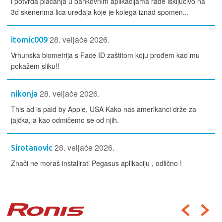
i potvrda plaćanja u bankovnim aplikacijama rade isključivo na
3d skenerima lica uređaja koje je kolega iznad spomen...
28. veljače 2026.
itomic009
Vrhunska biometrija s Face ID zaštitom koju prođem kad mu
pokažem sliku!!
28. veljače 2026.
nikonja
This ad is paid by Apple, USA Kako nas amerikanci drže za
jajčka, a kao odmičemo se od njih.
28. veljače 2026.
Sirotanovic
Znači ne moraš instalirati Pegasus aplikaciju , odlično !