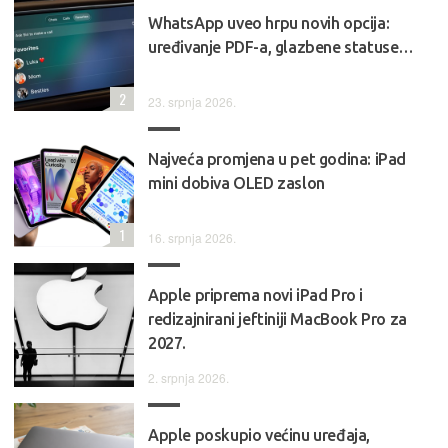
WhatsApp uveo hrpu novih opcija:
uređivanje PDF-a, glazbene statuse…
2
23. srpnja 2026.
Najveća promjena u pet godina: iPad
mini dobiva OLED zaslon
1
16. srpnja 2026.
Apple priprema novi iPad Pro i
redizajnirani jeftiniji MacBook Pro za
2027.
2. srpnja 2026.
Apple poskupio većinu uređaja,