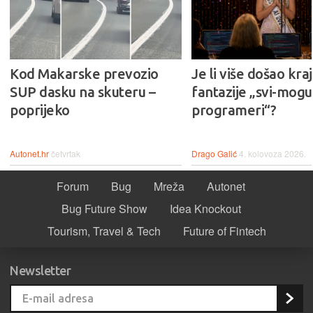
Kod Makarske prevozio
Je li više došao kraj
SUP dasku na skuteru –
fantazije „svi-mogu-
poprijeko
programeri“?
Autonet.hr
četvrtak
Drago Galić
4. kolovoza 2026.
Forum
Bug
Mreža
Autonet
Bug Future Show
Idea Knockout
Tourism, Travel & Tech
Future of Fintech
Newsletter