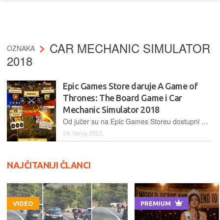
CAR MECHANIC SIMULATOR
OZNAKA
2018
Epic Games Store daruje A Game of
Thrones: The Board Game i Car
Mechanic Simulator 2018
Od jučer su na Epic Games Storeu dostupni A Game of Thrones: The Board Game Digital Edition i Car Mechanic Simulator 2018, a naslijedit će ih Geneforge 1 - Mutagen i Iratus: Lord of the Dead
24. lipnja 2022.
NAJČITANIJI ČLANCI
VIDEO
PREMIUM