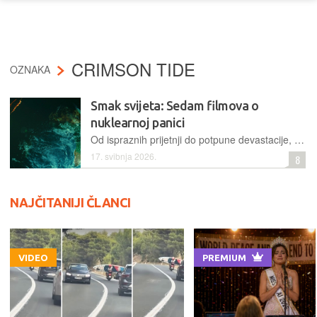
CRIMSON TIDE
OZNAKA
Smak svijeta: Sedam filmova o
nuklearnoj panici
Od ispraznih prijetnji do potpune devastacije, nuklearna noćna mora je u svojim različitim fazama sveprisutna na velikim platnima
17. svibnja 2026.
8
NAJČITANIJI ČLANCI
VIDEO
PREMIUM