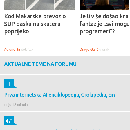
Kod Makarske prevozio
Je li više došao kraj
SUP dasku na skuteru –
fantazije „svi-mogu-
poprijeko
programeri“?
Autonet.hr
četvrtak
Drago Galić
utorak
AKTUALNE TEME NA FORUMU
1
Prva internetska AI enciklopedija, Grokipedia, čin
prije 12 minuta
421