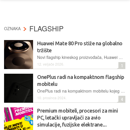
FLAGSHIP
OZNAKA
Huawei Mate 80 Pro stiže na globalno
tržište
Novi flagship kineskog proizvođača, Huawei Mate 80 Pro, stiže i na globalno tržište nakon predstavljanja koje će se održati u Madridu 26. veljače
12. veljače 2026.
1
OnePlus radi na kompaktnom flagship
mobitelu
OnePlus radi na kompaktnom mobitelu kojeg će pogoniti Qualcommov Snapdragon 8 Elite. Imat će 6,3-inčni zaslon i 50-megapikselnu glavnu kameru
10. prosinca 2024.
4
Premium mobiteli, procesori za mini
PC, letački upravljači za avio
simulacije, fuzijske elektrane...