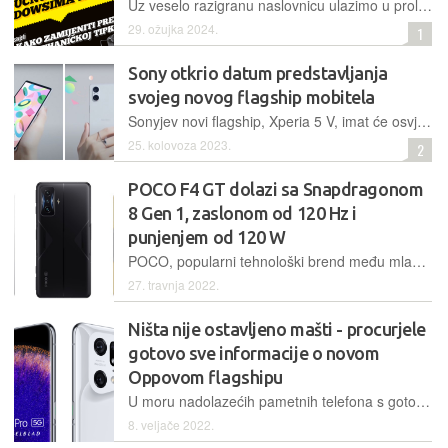
Uz veselo razigranu naslovnicu ulazimo u proljeće s isto tako vrlo šarolikim odabirom tema u travanjskom izdanju Buga
29. ožujka 2024.
1
Sony otkrio datum predstavljanja
svojeg novog flagship mobitela
Sonyjev novi flagship, Xperia 5 V, imat će osvježeni vizualni dizajn, a pogonit će ga Qualcommov Snapdragon 8 Gen 2 uparen s do 16 GB RAM-a
25. kolovoza 2023.
2
POCO F4 GT dolazi sa Snapdragonom
8 Gen 1, zaslonom od 120 Hz i
punjenjem od 120 W
POCO, popularni tehnološki brend među mlađim korisnicima, globalno je predstavio svoj najnoviji flagship pametni telefon – POCO F4 GT
27. travnja 2022.
Ništa nije ostavljeno mašti - procurjele
gotovo sve informacije o novom
Oppovom flagshipu
U moru nadolazećih pametnih telefona s gotovo jednakim specifikacijama, našao se Oppo Find X5 Pro, koji će korisnicima, ako išta, pružiti neobičan izgled kamera
8. veljače 2022.