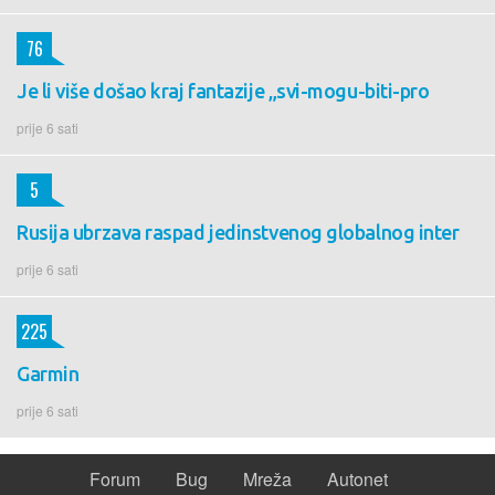
76
Je li više došao kraj fantazije „svi-mogu-biti-pro
prije 6 sati
5
Rusija ubrzava raspad jedinstvenog globalnog inter
prije 6 sati
225
Garmin
prije 6 sati
Forum
Bug
Mreža
Autonet