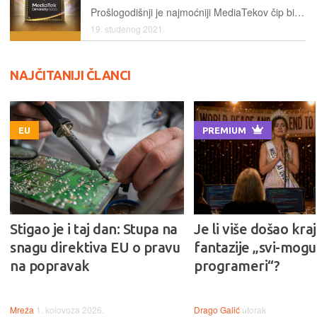
Prošlogodišnji je najmoćniji MediaTekov čip bio nešto slabiji od Qualcommovog Snapdragona 888 i Samsungovog Exynosa 2100, no to navodno neće biti slučaj s Dimensity 9000 SoC-om
19. studenog 2021.
NAJČITANIJI ČLANCI
EU
PREMIUM
Stigao je i taj dan: Stupa na
Je li više došao kraj
snagu direktiva EU o pravu
fantazije „svi-mogu-
na popravak
programeri“?
Mreža
1. kolovoza 2026.
Drago Galić
utorak