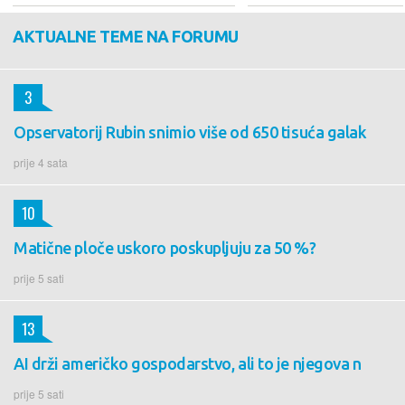
AKTUALNE TEME NA FORUMU
3
Opservatorij Rubin snimio više od 650 tisuća galak
prije 4 sata
10
Matične ploče uskoro poskupljuju za 50 %?
prije 5 sati
13
AI drži američko gospodarstvo, ali to je njegova n
prije 5 sati