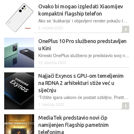
Ovako bi mogao izgledati Xiaomijev
kompaktni flagship telefon
Ako se 'šuškanja' i objavljeni render pokažu točnim, zainteresirani bi kupci uskoro mogli dobiti uistinu kompaktni Xiaomijev flagship pametni telefon
5. veljače 2022.
4
OnePlus 10 Pro službeno predstavljen
u Kini
Kineski OnePlus službeno je predstavio svoj novi flagship pametni telefon, koji će, barem još koji mjesec, biti dostupan za kupnju samo u Kini
12. siječnja 2022.
Najjači Exynos s GPU-om temeljenim
na RDNA 2 arhitekturi stiže već u
siječnju
'Tržište igara uskoro će postati ozbiljno. Pratite nas za sljedeći Exynos s novim GPU-om rođenim iz RDNA 2 arhitekture', poručili su iz Samsunga
1. siječnja 2022.
5
MediaTek predstavio novi čip
namijenjen flagship pametnim
telefonima