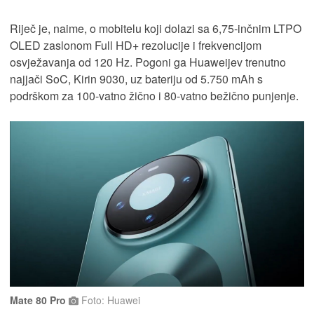
Riječ je, naime, o mobitelu koji dolazi sa 6,75-inčnim LTPO
OLED zaslonom Full HD+ rezolucije i frekvencijom
osvježavanja od 120 Hz. Pogoni ga Huaweijev trenutno
najjači SoC, Kirin 9030, uz bateriju od 5.750 mAh s
podrškom za 100-vatno žično i 80-vatno bežično punjenje.
Mate 80 Pro
Foto: Huawei