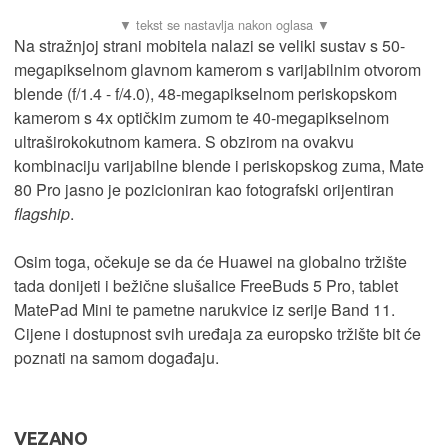
Na stražnjoj strani mobitela nalazi se veliki sustav s 50-
megapikselnom glavnom kamerom s varijabilnim otvorom
blende (f/1.4 - f/4.0), 48-megapikselnom periskopskom
kamerom s 4x optičkim zumom te 40-megapikselnom
ultraširokokutnom kamera. S obzirom na ovakvu
kombinaciju varijabilne blende i periskopskog zuma, Mate
80 Pro jasno je pozicioniran kao fotografski orijentiran
flagship
.
Osim toga, očekuje se da će Huawei na globalno tržište
tada donijeti i bežične slušalice FreeBuds 5 Pro, tablet
MatePad Mini te pametne narukvice iz serije Band 11.
Cijene i dostupnost svih uređaja za europsko tržište bit će
poznati na samom događaju.
VEZANO