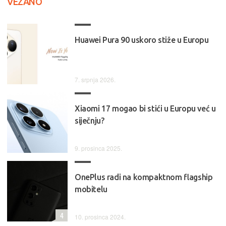
VEZANO
Huawei Pura 90 uskoro stiže u Europu
7. srpnja 2026.
Xiaomi 17 mogao bi stići u Europu već u
siječnju?
9. prosinca 2025.
OnePlus radi na kompaktnom flagship
mobitelu
4
10. prosinca 2024.