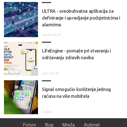
ULTRA - sveobuhvatna aplikacija za
definiranje i upravljanje podsjetnicima i
alarmima
danas 06:30
LifeEngine - pomaže pri stvaranju i
održavanju zdravih navika
1
jučer 06:30
Signal omogućio korištenje jednog
računa na više mobitela
srijeda
Forum
Bug
Mreža
Autonet