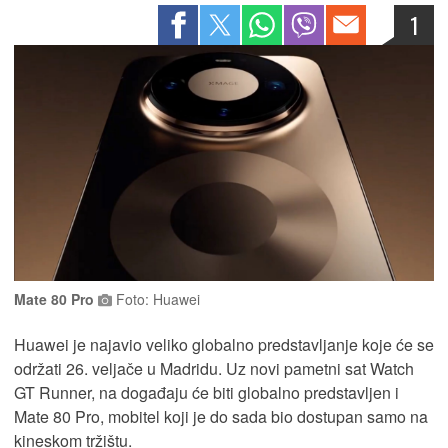
1
Mate 80 Pro
Foto: Huawei
Huawei je najavio veliko globalno predstavljanje koje će se
održati 26. veljače u Madridu. Uz novi pametni sat Watch
GT Runner, na događaju će biti globalno predstavljen i
Mate 80 Pro, mobitel koji je do sada bio dostupan samo na
kineskom tržištu.