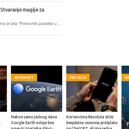
Stvaranje magije za
Održali smo Mreža Smart Day 39, tema je bila "Pretvorite podatke u magiju: Novi pristup korisnicima", a partner tvrtka Agilcon...
INTERNET
FINTECH
B
Nakon samo jednog dana
Korisnicima Revoluta stiže
-
Google Earth ostaje bez
besplatna osnovna pretplata
T
nove AI značajke zbog -
na ChatGPT, ali ima jedna