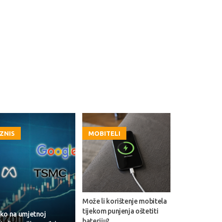
IZNIS
MOBITELI
Može li korištenje mobitela
tijekom punjenja oštetiti
ko na umjetnoj
bateriju?