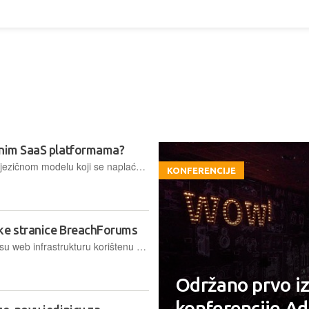
anim SaaS platformama?
Anthropicov Claude API nudi pristup jezičnom modelu koji se naplaćuje po potrošnji, bez fiksnih licenci po korisniku. Salesforce i Tableau, s druge strane, naplaćuju za svakog zaposlenika koji ima pristup, bio aktivan ili ne. Kad AI agent radi posao, licenca postaje trošak bez pokrića
KONFERENCIJE
ske stranice BreachForums
Američke i francuske vlasti preuzele su web infrastrukturu korištenu za ucjenu tvrtki pogođenih hakrskim napadima kroz Salesforce, no hakeri ipak nastavljaju "raditi" putem alternativne domene na dark webu
Održano prvo iz
konferencije A