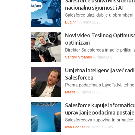
Salesforce osniva Missionforc
nacionalnu sigurnost i AI
Bug.hr
17. rujna 2025.
Novi video Teslinog Optimus
optimizam
Sandro Vrbanus
5. rujna 2025.
Umjetna inteligencija već radi
Salesforcea
Mreža
28. lipnja 2025.
Salesforce kupuje Informaticu 
upravljanje podacima postaje 
Ivan Podnar
28. svibnja 2025.