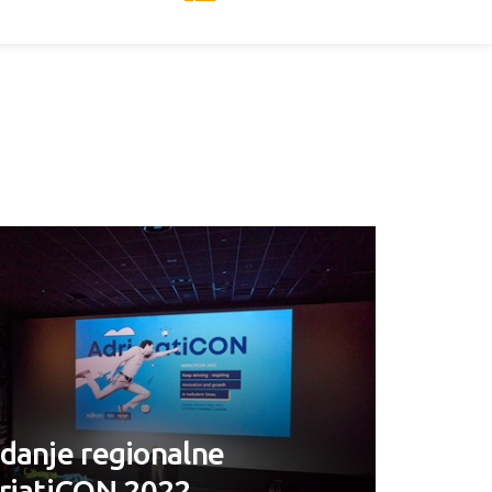
danje regionalne
driatiCON 2022