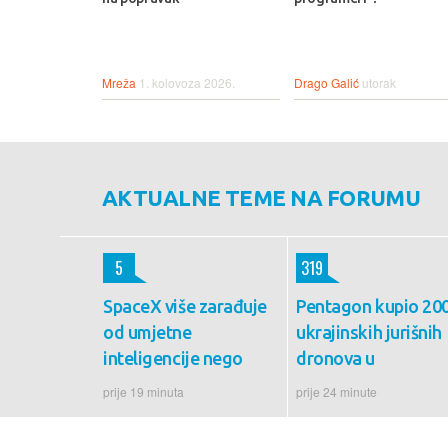
Mreža
1. kolovoza 2026.
Drago Galić
utorak
AKTUALNE TEME NA FORUMU
5
319
SpaceX više zarađuje
Pentagon kupio 20
od umjetne
ukrajinskih jurišnih
inteligencije nego
dronova u
prije 19 minuta
prije 24 minute