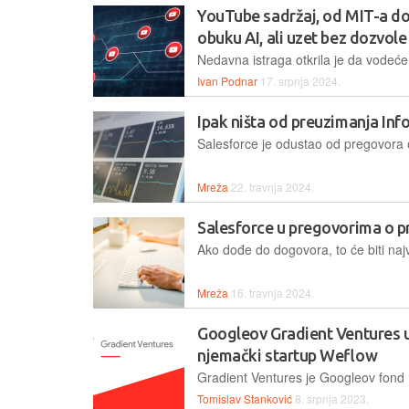
YouTube sadržaj, od MIT-a do
obuku AI, ali uzet bez dozvole
Ivan Podnar
17. srpnja 2024.
Ipak ništa od preuzimanja Inf
Mreža
22. travnja 2024.
Salesforce u pregovorima o p
Mreža
16. travnja 2024.
Googleov Gradient Ventures ul
njemački startup Weflow
Tomislav Stanković
8. srpnja 2023.