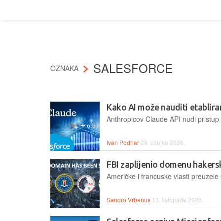
SALESFORCE
OZNAKA
Kako AI može nauditi etablir
Ivan Podnar
29. ožujka 2026.
FBI zaplijenio domenu haker
Sandro Vrbanus
13. listopada 2025.