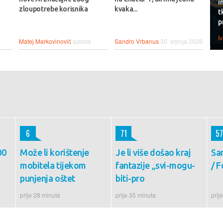
i
zloupotrebe korisnika
kvaka...
t
p
I
Matej Markovinović
subota
Sandro Vrbanus
30. srpnja 2026.
6
71
57
00
Može li korištenje
Je li više došao kraj
Sa
mobitela tijekom
fantazije „svi-mogu-
/ F
punjenja oštet
biti-pro
prije 28 minuta
prije 35 minuta
prij