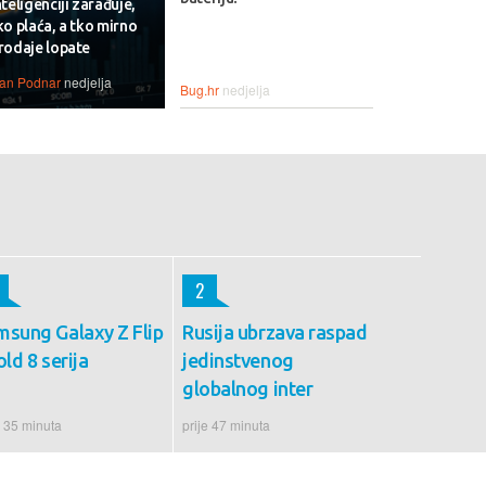
nteligenciji zarađuje,
ko plaća, a tko mirno
rodaje lopate
van Podnar
nedjelja
Bug.hr
nedjelja
2
msung Galaxy Z Flip
Rusija ubrzava raspad
old 8 serija
jedinstvenog
globalnog inter
e 35 minuta
prije 47 minuta