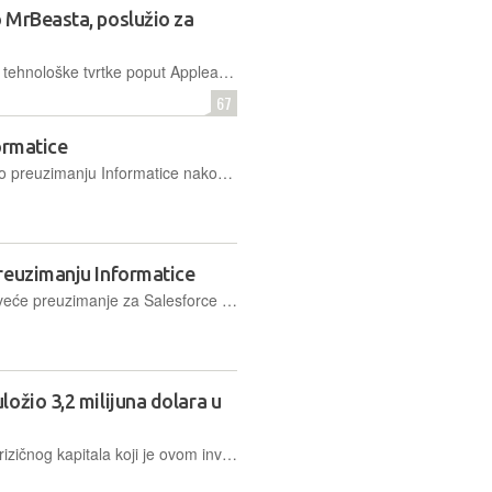
 MrBeasta, poslužio za
Nedavna istraga otkrila je da vodeće tehnološke tvrtke poput Applea, Nvidije, Anthropica i Salesforcea koriste titlove s YouTube videa za obuku svojih modela umjetne inteligencije bez izričitog dopuštenja autora sadržaja
67
ormatice
Salesforce je odustao od pregovora o preuzimanju Informatice nakon što se dvije tvrtke nisu mogle dogovoriti oko uvjeta.
reuzimanju Informatice
Ako dođe do dogovora, to će biti najveće preuzimanje za Salesforce otkako je kupio Slack Technologies 2020. godine za gotovo 28 mlrd. USD
ožio 3,2 milijuna dolara u
Gradient Ventures je Googleov fond rizičnog kapitala koji je ovom investicijom podržao dvogodišnji njemački startup i time napravio još jedan pohod na europsku startup scenu