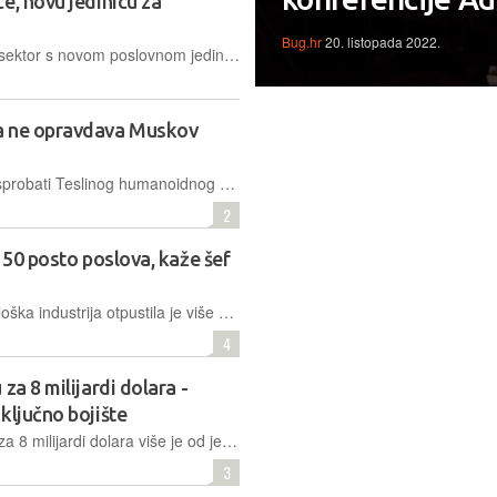
e, novu jedinicu za
Bug.hr
20. listopada 2022.
Salesforce ulazi dublje u obrambeni sektor s novom poslovnom jedinicom Missionforce. Cilj je integrirati AI u vojne procese, prateći trend koji su već postavili OpenAI, Anthropic i Google
a ne opravdava Muskov
Direktor Salesforcea imao je priliku isprobati Teslinog humanoidnog robota, o tome je objavio kratki video zapis, no ono što je tamo prikazano nije u skladu s bombastičnim najavama iz Tesle
2
 50 posto poslova, kaže šef
Prema podacima s Layoffs.fyi, tehnološka industrija otpustila je više od 63 tisuće ljudi od početka godine do sada
4
za 8 milijardi dolara -
ključno bojište
Salesforceova kupovina Informatice za 8 milijardi dolara više je od jednostavne akvizicije. Doba samostalnih aplikacija završava. Počeo je rat platformi
3