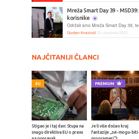
Mreža Smart Day 39 - MSD39: 
korisnike
Gorden Knezović
20. prosinca 2022.
NAJČITANIJI ČLANCI
EU
PREMIUM
Stigao je i taj dan: Stupa na
Je li više došao kraj
snagu direktiva EU o pravu
fantazije „svi-mogu-biti
na popravak
programeri“?