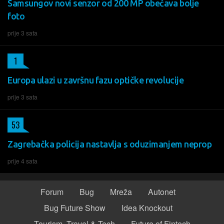
Samsungov novi senzor od 200 MP obećava bolje
foto
prije 3 sata
1
Europa ulazi u završnu fazu optičke revolucije
prije 3 sata
53
Zagrebačka policija nastavlja s oduzimanjem neprop
prije 4 sata
Forum
Bug
Mreža
Autonet
Bug Future Show
Idea Knockout
Tourism, Travel & Tech
Future of Fintech