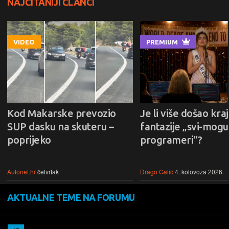
NAJČITANIJI ČLANCI
VIDEO
PREMIUM
Kod Makarske prevozio
Je li više došao kraj
SUP dasku na skuteru –
fantazije „svi-mogu-
poprijeko
programeri“?
Autonet.hr
četvrtak
Drago Galić
4. kolovoza 2026.
AKTUALNE TEME NA FORUMU