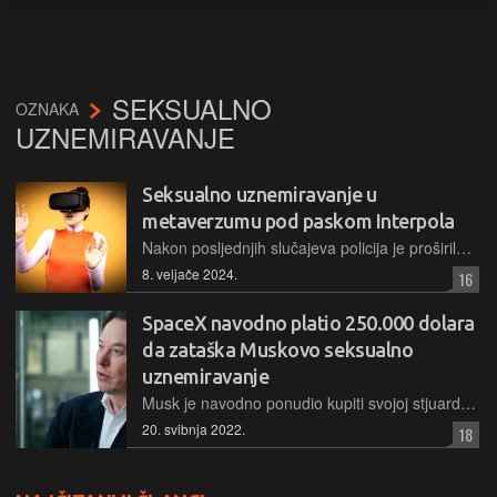
SEKSUALNO
OZNAKA
UZNEMIRAVANJE
Seksualno uznemiravanje u
metaverzumu pod paskom Interpola
Nakon posljednjih slučajeva policija je proširila podugačak popis kriminalnih djelatnosti koje nam prijete u virtualnoj stvarnosti. No, kazneno gonjenje digitalnih prijestupnika nije lako sprovesti
8. veljače 2024.
16
SpaceX navodno platio 250.000 dolara
da zataška Muskovo seksualno
uznemiravanje
Musk je navodno ponudio kupiti svojoj stjuardesi konja u zamjenu za erotsku masažu, što je ona odbila i prijavila SpaceX-u. No, umjesto da slučaj otiđe na sud, tvrtka joj je odlučila dati pozamašnu svotu novca kako bi to zataškala
20. svibnja 2022.
18