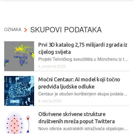
SKUPOVI PODATAKA
OZNAKA
Prvi 3D katalog 2,75 milijardi zgrada iz
cijelog svijeta
Projekt Tehničkog sveučilišta u Münchenu iz temelja mijenja urbanu analizu i klimatsko planiranje
4. prosinca 2025.
Moćni Centaur: AI model koji točno
predviđa ljudske odluke
Centaur je obučen korištenjem skupa podataka Psych-101 koji uključuje više od deset milijuna pojedinačnih odluka iz 160 bihevioralnih eksperimenata
8. srpnja 2025.
Otkrivene skrivene strukture
društvenih mreža poput Twittera
Novo otkriće australskih istraživača objašnjava kako se sadržaj društvenih mreža pojavljuje u našim 'feedovima'