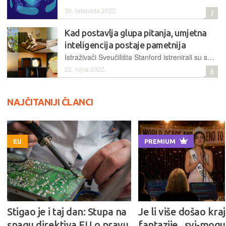
30. listopada 2022.
7
Kad postavlja glupa pitanja, umjetna
inteligencija postaje pametnija
Istraživači Sveučilišta Stanford istrenirali su sustav koji uočava rupe u svom znanju i sastavlja pitanja o raznim slikama. Svaki put kad bi pitanje bilo razumljivo, stizala bi nagrada
22. rujna 2022.
6
NAJČITANIJI ČLANCI
EU
PREMIUM
Stigao je i taj dan: Stupa na
Je li više došao kraj
snagu direktiva EU o pravu
fantazije „svi-mogu-