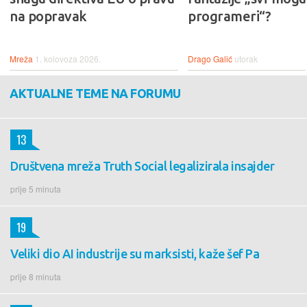
na popravak
programeri“?
Mreža
1. kolovoza 2026.
Drago Galić
utorak
AKTUALNE TEME NA FORUMU
13
Društvena mreža Truth Social legalizirala insajder
prije 5 minuta
19
Veliki dio AI industrije su marksisti, kaže šef Pa
prije 8 minuta