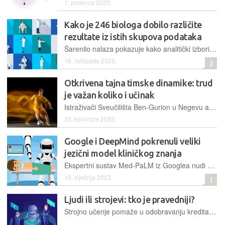
1. prosinca 2023.
Kako je 246 biologa dobilo različite
rezultate iz istih skupova podataka
Šarenilo nalaza pokazuje kako analitički izbori pokreću različite zaključke
16. listopada 2023.
3
Otkrivena tajna timske dinamike: trud
je važan koliko i učinak
Istraživači Sveučilišta Ben-Gurion u Negevu analizirali su podatke izraelske nogometne lige i izmjerili kako igrači utječu jedni na druge
22. kolovoza 2023.
Google i DeepMind pokrenuli veliki
jezični model kliničkog znanja
Ekspertni sustav Med-PaLM iz Googlea nudi odgovore na medicinska pitanja na razini procjena kvalificiranih medicinskih stručnjaka i bolje točnosti od Flan-PaLM-a
10. siječnja 2023.
1
Ljudi ili strojevi: tko je pravedniji?
Strojno učenje pomaže u odobravanju kredita, davanju posla, odlučuje i tko će u zatvor. Ali kad je riječ o odlukama koje nam mogu promijeniti život, mogu li računala donijeti poštenu odluku?