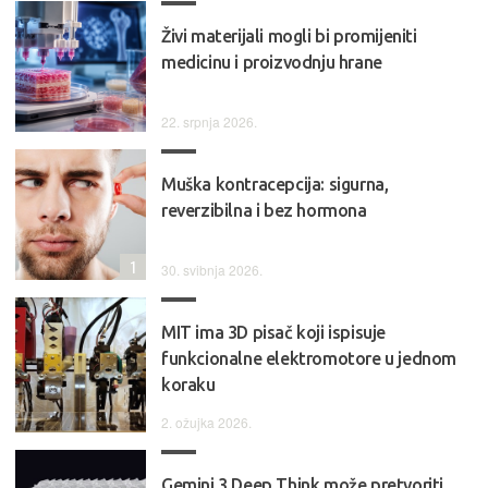
Živi materijali mogli bi promijeniti
medicinu i proizvodnju hrane
22. srpnja 2026.
Muška kontracepcija: sigurna,
reverzibilna i bez hormona
1
30. svibnja 2026.
MIT ima 3D pisač koji ispisuje
funkcionalne elektromotore u jednom
koraku
2. ožujka 2026.
Gemini 3 Deep Think može pretvoriti