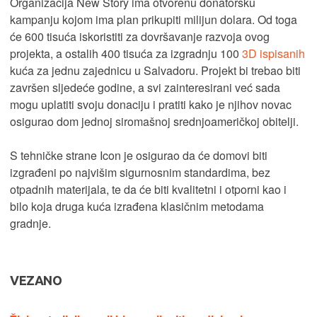
Organizacija New Story ima otvorenu donatorsku
kampanju kojom ima plan prikupiti milijun dolara. Od toga
će 600 tisuća iskoristiti za dovršavanje razvoja ovog
projekta, a ostalih 400 tisuća za izgradnju 100
3D ispisanih
kuća za jednu zajednicu u Salvadoru. Projekt bi trebao biti
završen sljedeće godine, a svi zainteresirani već sada
mogu uplatiti svoju donaciju i pratiti kako je njihov novac
osigurao dom jednoj siromašnoj srednjoameričkoj obitelji.
S tehničke strane Icon je osigurao da će domovi biti
izgrađeni po najvišim sigurnosnim standardima, bez
otpadnih materijala, te da će biti kvalitetni i otporni kao i
bilo koja druga kuća izrađena klasičnim metodama
gradnje.
VEZANO