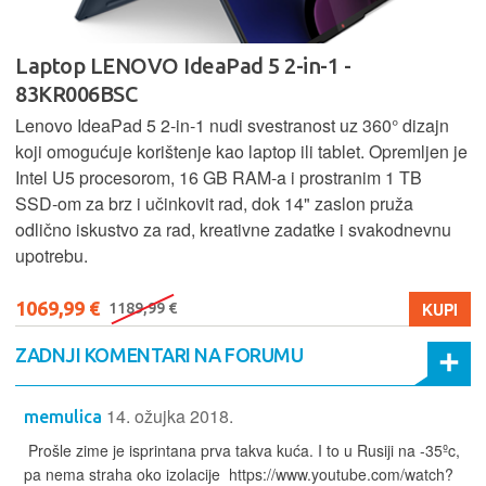
Laptop LENOVO IdeaPad 5 2-in-1 -
83KR006BSC
Lenovo IdeaPad 5 2‑in‑1 nudi svestranost uz 360° dizajn
koji omogućuje korištenje kao laptop ili tablet. Opremljen je
Intel U5 procesorom, 16 GB RAM-a i prostranim 1 TB
SSD‑om za brz i učinkovit rad, dok 14" zaslon pruža
odlično iskustvo za rad, kreativne zadatke i svakodnevnu
upotrebu.
1069,99 €
KUPI
1189,99 €
ZADNJI KOMENTARI NA FORUMU
14. ožujka 2018.
memulica
Prošle zime je isprintana prva takva kuća. I to u Rusiji na -35ºc,
pa nema straha oko izolacije https://www.youtube.com/watch?