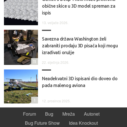
obične skice u 3D model spreman za
ispis
13. veljače 2026.
Savezna država Washington želi
zabraniti prodaju 3D pisača koji mogu
izrađivati oružje
11
22. siječnja 2026.
Neadekvatni 3D ispisani dio doveo do
pada malenog aviona
1
12. prosinca 2025.
Forum
Bug
Mreža
Autonet
Bug Future Show
Idea Knockout