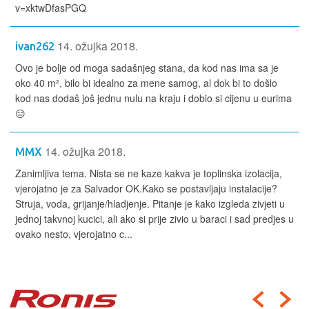
v=xktwDfasPGQ
14. ožujka 2018.
ivan262
Ovo je bolje od moga sadašnjeg stana, da kod nas ima sa je
oko 40 m², bilo bi idealno za mene samog, al dok bi to došlo
kod nas dodaš još jednu nulu na kraju i dobio si cijenu u eurima
😑
14. ožujka 2018.
MMX
Zanimljiva tema. Nista se ne kaze kakva je toplinska izolacija,
vjerojatno je za Salvador OK.Kako se postavljaju instalacije?
Struja, voda, grijanje/hladjenje. Pitanje je kako izgleda zivjeti u
jednoj takvnoj kucici, ali ako si prije zivio u baraci i sad predjes u
ovako nesto, vjerojatno c...