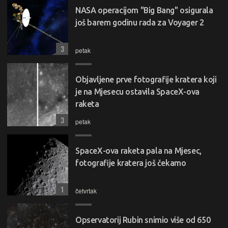
NASA operacijom "Big Bang" osigurala
još barem godinu rada za Voyager 2
3
petak
Objavljene prve fotografije kratera koji
je na Mjesecu ostavila SpaceX-ova
raketa
3
petak
SpaceX-ova raketa pala na Mjesec,
fotografije kratera još čekamo
1
četvrtak
Opservatorij Rubin snimio više od 650