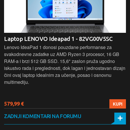
Laptop LENOVO Ideapad 1 - 82VG00V5SC
Lenovo IdeaPad 1 donosi pouzdane performanse za
svakodnevne zadatke uz AMD Ryzen 3 procesor, 16 GB
RAM-a i brzi 512 GB SSD. 15,6" zaslon pruža ugodno
iskustvo rada i preglednosti, dok lagan i jednostavan dizajn
čini ovaj laptop idealnim za učenje, posao i osnovnu
multimediju.
579,99 €
KUPI
ZADNJI KOMENTARI NA FORUMU