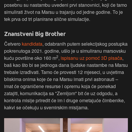
posebnu su nastambu uvedeni prvi stanovnici, koji će tamo
simulirati život na Marsu u trajanju od jedne godine. To je
tek prva od tri planirane slične simulacije.
Znanstveni Big Brother
Četvero
kandidata
, odabranih putem selekcijskog postupka
pokrenutoga 2021. godine, ušlo je u simuliranu marsovsku
2
kuću površine oko 160 m
,
ispisanu uz pomoć 3D pisača
,
baš kao što bi se jednoga dana ljudske nastambe na Marsu
trebale izrađivati. Tamo će provesti 12 mjeseci, u uvjetima
bliskima onima koje će na Marsu imati prvi astronauti –
imat će ograničene resurse i opremu koja će ponekad
zatajiti, komunikacija sa "Zemljom" bit će uz odgodu, a
kontrola misije priredit će im i druge ometajuće čimbenike,
kakvi se očekuju u svemirskim misijama.