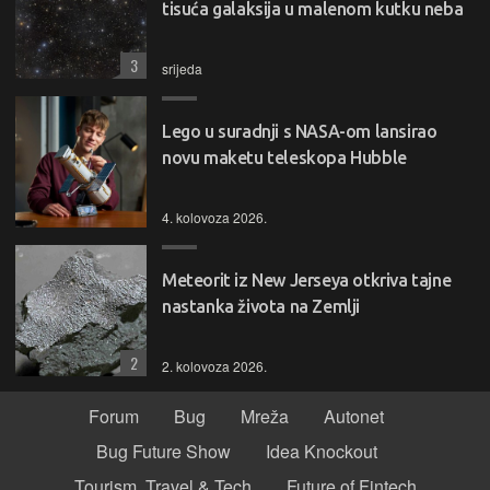
tisuća galaksija u malenom kutku neba
3
srijeda
Lego u suradnji s NASA-om lansirao
novu maketu teleskopa Hubble
4. kolovoza 2026.
Meteorit iz New Jerseya otkriva tajne
nastanka života na Zemlji
2
2. kolovoza 2026.
Forum
Bug
Mreža
Autonet
Bug Future Show
Idea Knockout
Tourism, Travel & Tech
Future of Fintech