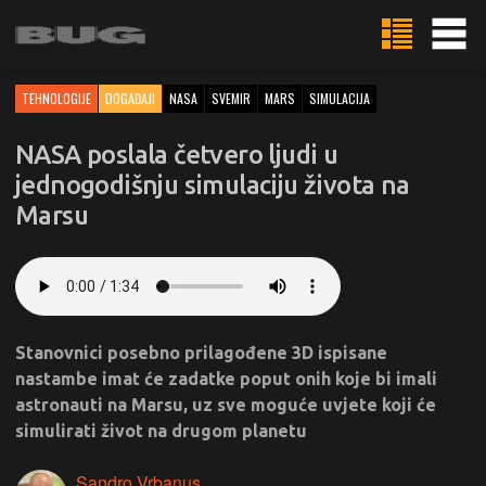
TEHNOLOGIJE
DOGAĐAJI
NASA
SVEMIR
MARS
SIMULACIJA
NASA poslala četvero ljudi u
jednogodišnju simulaciju života na
Marsu
Stanovnici posebno prilagođene 3D ispisane
nastambe imat će zadatke poput onih koje bi imali
astronauti na Marsu, uz sve moguće uvjete koji će
simulirati život na drugom planetu
Sandro Vrbanus