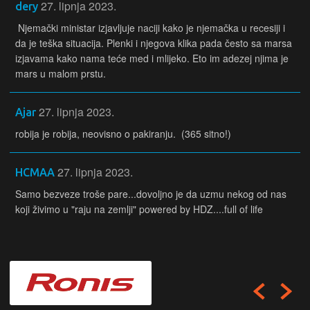
27. lipnja 2023.
dery
Njemački ministar izjavljuje naciji kako je njemačka u recesiji i
da je teška situacija. Plenki i njegova klika pada često sa marsa
izjavama kako nama teće med i mlijeko. Eto im adezej njima je
mars u malom prstu.
27. lipnja 2023.
Ajar
robija je robija, neovisno o pakiranju. (365 sitno!)
27. lipnja 2023.
HCMAA
Samo bezveze troše pare...dovoljno je da uzmu nekog od nas
koji živimo u "raju na zemlji" powered by HDZ....full of life