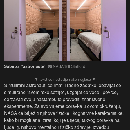
Sobe za "astronaute"
NASA/Bill Stafford
Simulirani astronauti će imati i radne zadatke, obavljat će
simulirane "svemirske šetnje", uzgajat će voće i povrće,
održavati svoju nastambu te provoditi znanstvene
eksperimente. Za svo vrijeme boravka u ovom okruženju,
NASA će bilježiti njihove fizičke i kognitivne karakteristike,
kako bi mogli analizirati koji je utjecaj takvog boravka na
ljude, tj. njihovo mentalno i fizičko zdravlje, izvedbu