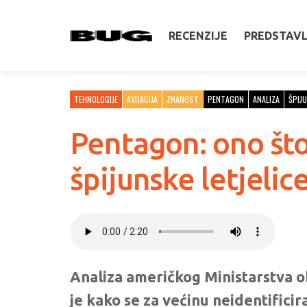
RECENZIJE
PREDSTAV
TEHNOLOGIJE
AVIJACIJA
ZNANOST
PENTAGON
ANALIZA
ŠPIJ
Pentagon: ono što
špijunske letjelic
Analiza američkog Ministarstva o
je kako se za većinu neidentificir