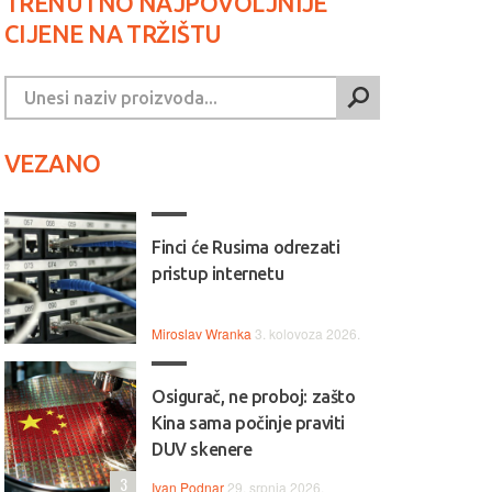
TRENUTNO NAJPOVOLJNIJE
CIJENE NA TRŽIŠTU
VEZANO
Finci će Rusima odrezati
pristup internetu
Miroslav Wranka
3. kolovoza 2026.
Osigurač, ne proboj: zašto
Kina sama počinje praviti
DUV skenere
3
Ivan Podnar
29. srpnja 2026.