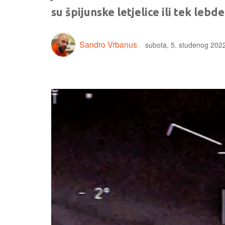
su špijunske letjelice ili tek lebd
Sandro Vrbanus
subota, 5. studenog 2022