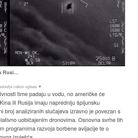
su Rusi…
ivnosti time padaju u vodu, no američke će
Kina ili Rusija imaju napredniju špijunsku
i broj analiziranih slučajeva izravno je povezan s
elativno uobičajenim dronovima. Osnovna svrhe tih
im programima razvoja borbene avijacije te o
novog izvješća.