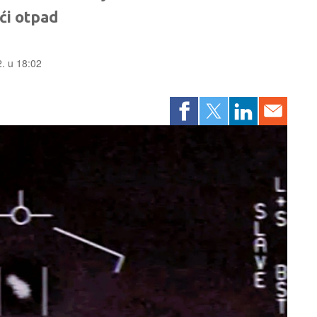
eći otpad
. u 18:02