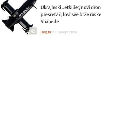
Ukrajinski Jetkiller, novi dron
presretač, lovi sve brže ruske
Shahede
42
Bug.hr
27. srpnja 2026.