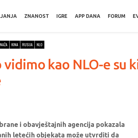
LJANJA
ZNANOST
IGRE
APP DANA
FORUM
E
UNAŽA
KINA
RUSIJA
NLO
 vidimo kao NLO-e su ki
e
brane i obavještajnih agencija pokazala
anih letećih objekata može utvrditi da