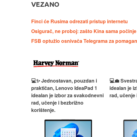
VEZANO
Finci će Rusima odrezati pristup internetu
Osigurač, ne proboj: zašto Kina sama počinje
FSB optužio osnivača Telegrama za pomaganj
n, Lenovo
💻✨ Jednostavan, pouzdan i
💻💼 Svestr
si odličan
praktičan, Lenovo IdeaPad 1
idealan je 
nosti za
idealan je izbor za svakodnevni
rad, učenje 
rad, učenje i bezbrižno
korištenje.