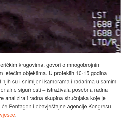
meričkim krugovima, govori o mnogobrojnim
im letećim objektima. U proteklih 10-15 godina
od njih su i snimljeni kamerama i radarima u samim
ionalne sigurnosti – istraživala posebna radna
 analizira i radna skupina stručnjaka koje je
 će Pentagon i obavještajne agencije Kongresu
zvješće
.