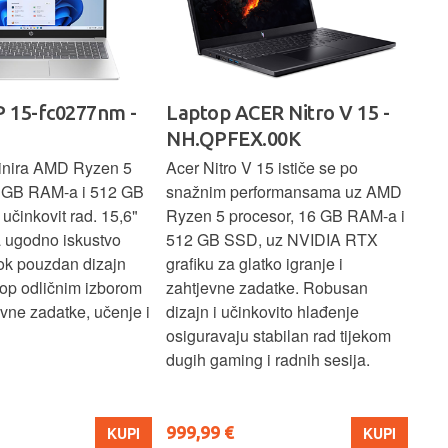
 15-fc0277nm -
Laptop ACER Nitro V 15 -
La
NH.QPFEX.00K
Sl
inira AMD Ryzen 5
Acer Nitro V 15 ističe se po
Len
6 GB RAM-a i 512 GB
snažnim performansama uz AMD
Ryz
učinkovit rad. 15,6"
Ryzen 5 procesor, 16 GB RAM-a i
TB 
a ugodno iskustvo
512 GB SSD, uz NVIDIA RTX
dov
dok pouzdan dizajn
grafiku za glatko igranje i
pru
ptop odličnim izborom
zahtjevne zadatke. Robusan
dok
ne zadatke, učenje i
dizajn i učinkovito hlađenje
mul
osiguravaju stabilan rad tijekom
pro
dugih gaming i radnih sesija.
999,99 €
699
KUPI
KUPI