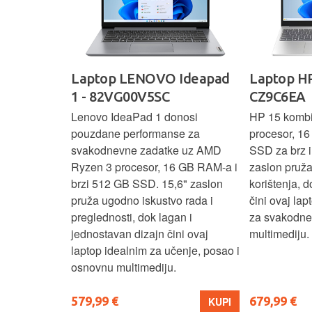
IdeaPad
Laptop LENOVO Ideapad
Laptop HP
SC
1 - 82VG00V5SC
CZ9C6EA
 3 s Ryzen 5
Lenovo IdeaPad 1 donosi
HP 15 komb
RAM-a nudi
pouzdane performanse za
procesor, 1
še aplikacija
svakodnevne zadatke uz AMD
SSD za brz i 
 moderan
Ryzen 3 procesor, 16 GB RAM-a i
zaslon pruž
D
brzi 512 GB SSD. 15,6" zaslon
korištenja, 
up podacima,
pruža ugodno iskustvo rada i
čini ovaj la
izbor za
preglednosti, dok lagan i
za svakodnev
kuće i
jednostavan dizajn čini ovaj
multimediju.
e.
laptop idealnim za učenje, posao i
osnovnu multimediju.
579,99 €
679,99 €
KUPI
KUPI