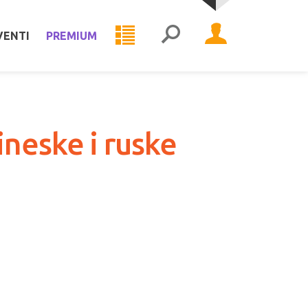
VENTI
PREMIUM
neske i ruske