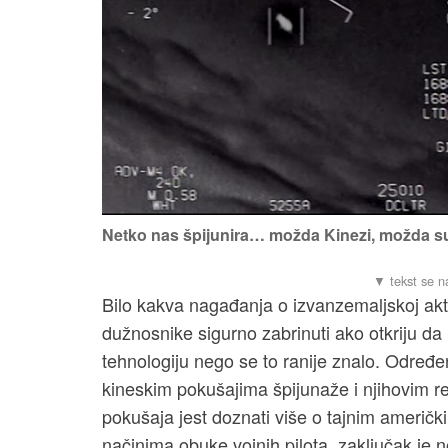
Netko nas špijunira… možda Kinezi, možda 
Bilo kakva nagađanja o izvanzemaljskoj akt
dužnosnike sigurno zabrinuti ako otkriju da 
tehnologiju nego se to ranije znalo. Određen
kineskim pokušajima špijunaže i njihovim r
pokušaja jest doznati više o tajnim američk
načinima obuke vojnih pilota, zaključak je 