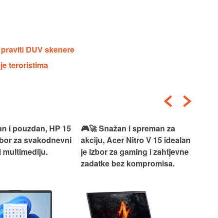
 praviti DUV skenere
e teroristima
an i pouzdan, HP 15
🎮🚀 Snažan i spreman za
🎯⚡
izbor za svakodnevni
akciju, Acer Nitro V 15 idealan
Len
i multimediju.
je izbor za gaming i zahtjevne
vrh
zadatke bez kompromisa.
pro
rad