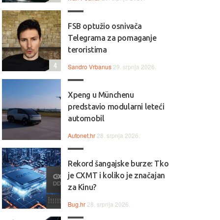
FSB optužio osnivača
Telegrama za pomaganje
teroristima
4
Sandro Vrbanus
29. srpnja 2026.
Xpeng u Münchenu
predstavio modularni leteći
automobil
Autonet.hr
28. srpnja 2026.
Rekord šangajske burze: Tko
je CXMT i koliko je značajan
za Kinu?
Bug.hr
28. srpnja 2026.