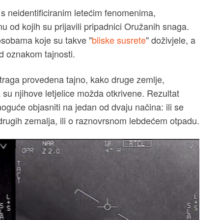
s neidentificiranim letećim fenomenima,
 od kojih su prijavili pripadnici Oružanih snaga.
 osobama koje su takve "
bliske susrete
" doživjele, a
d oznakom tajnosti.
istraga provedena tajno, kako druge zemlje,
 su njihove letjelice možda otkrivene. Rezultat
guće objasniti na jedan od dvaju načina: ili se
 drugih zemalja, ili o raznovrsnom lebdećem otpadu.