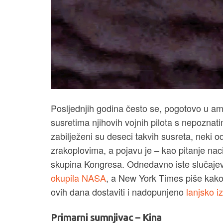
Posljednjih godina često se, pogotovo u a
susretima njihovih vojnih pilota s nepoznat
zabilježeni su deseci takvih susreta, neki 
zrakoplovima, a pojavu je – kao pitanje nac
skupina Kongresa. Odnedavno iste slučajeve
okupila NASA
, a New York Times piše kako
ovih dana dostaviti i nadopunjeno
lanjsko i
Primarni sumnjivac – Kina