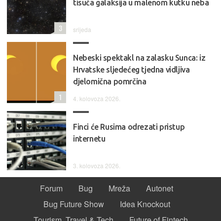
tisuća galaksija u malenom kutku neba
3
srijeda
Nebeski spektakl na zalasku Sunca: iz
Hrvatske sljedećeg tjedna vidljiva
djelomična pomrčina
1
4. kolovoza 2026.
Finci će Rusima odrezati pristup
internetu
3. kolovoza 2026.
Forum
Bug
Mreža
Autonet
Bug Future Show
Idea Knockout
Tourism, Travel & Tech
Future of Fintech