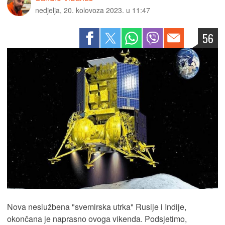
nedjelja, 20. kolovoza 2023. u 11:47
56
Nova neslužbena "svemirska utrka" Rusije i Indije,
okončana je naprasno ovoga vikenda. Podsjetimo,