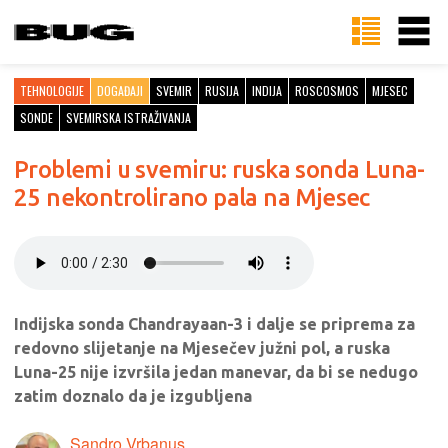
TEHNOLOGIJE
DOGAĐAJI
SVEMIR
RUSIJA
INDIJA
ROSCOSMOS
MJESEC
SONDE
SVEMIRSKA ISTRAŽIVANJA
Problemi u svemiru: ruska sonda Luna-
25 nekontrolirano pala na Mjesec
Indijska sonda Chandrayaan-3 i dalje se priprema za
redovno slijetanje na Mjesečev južni pol, a ruska
Luna-25 nije izvršila jedan manevar, da bi se nedugo
zatim doznalo da je izgubljena
Sandro Vrbanus