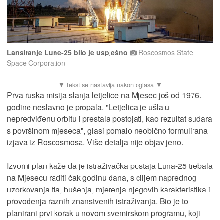
Lansiranje Lune-25 bilo je uspješno
Roscosmos State
Space Corporation
Prva ruska misija slanja letjelice na Mjesec još od 1976.
godine neslavno je propala. "Letjelica je ušla u
nepredviđenu orbitu i prestala postojati, kao rezultat sudara
s površinom mjeseca", glasi pomalo neobično formulirana
izjava iz Roscosmosa. Više detalja nije objavljeno.
Izvorni plan kaže da je istraživačka postaja Luna-25 trebala
na Mjesecu raditi čak godinu dana, s ciljem naprednog
uzorkovanja tla, bušenja, mjerenja njegovih karakteristika i
provođenja raznih znanstvenih istraživanja. Bio je to
planirani prvi korak u novom svemirskom programu, koji