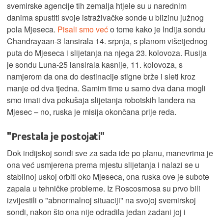
svemirske agencije tih zemalja htjele su u narednim
danima spustiti svoje istraživačke sonde u blizinu južnog
pola Mjeseca.
Pisali smo već
o tome kako je Indija sondu
Chandrayaan-3 lansirala 14. srpnja, s planom višetjednog
puta do Mjeseca i slijetanja na njega 23. kolovoza. Rusija
je sondu Luna-25 lansirala kasnije, 11. kolovoza, s
namjerom da ona do destinacije stigne brže i sleti kroz
manje od dva tjedna. Samim time u samo dva dana mogli
smo imati dva pokušaja slijetanja robotskih landera na
Mjesec – no, ruska je misija okončana prije reda.
"Prestala je postojati"
Dok indijskoj sondi sve za sada ide po planu, manevrima je
ona već usmjerena prema mjestu slijetanja i nalazi se u
stabilnoj uskoj orbiti oko Mjeseca, ona ruska ove je subote
zapala u tehničke probleme. Iz Roscosmosa su prvo bili
izvijestili o "abnormalnoj situaciji" na svojoj svemirskoj
sondi, nakon što ona nije odradila jedan zadani joj i