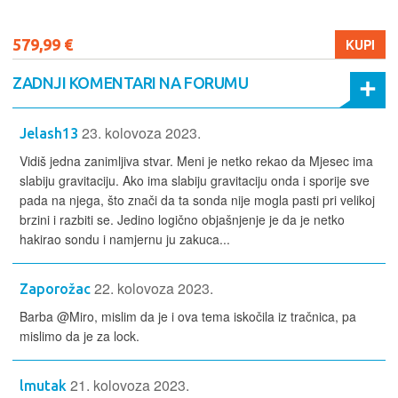
579,99 €
KUPI
ZADNJI KOMENTARI NA FORUMU
23. kolovoza 2023.
Jelash13
Vidiš jedna zanimljiva stvar. Meni je netko rekao da Mjesec ima
slabiju gravitaciju. Ako ima slabiju gravitaciju onda i sporije sve
pada na njega, što znači da ta sonda nije mogla pasti pri velikoj
brzini i razbiti se. Jedino logično objašnjenje je da je netko
hakirao sondu i namjernu ju zakuca...
22. kolovoza 2023.
Zaporožac
Barba @Miro, mislim da je i ova tema iskočila iz tračnica, pa
mislimo da je za lock.
21. kolovoza 2023.
lmutak