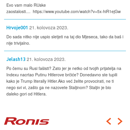
Evo vam malo RUske
zaostalosti.... https://www.youtube.com/watch?v=5x-hiR1ejGw
21. kolovoza 2023.
Hrvoje001
Do sada nitko nije uspio sletjeti na taj dio Mjeseca, tako da baš i
nije trivijalno.
21. kolovoza 2023.
Jelash13
Po čemu su Rusi fašisti? Zato jer je netko od tvojih prijatelja na
Indexu nacrtao Putinu Hitlerove brčiće? Donedavno ste tupili
kako je Trump literally Hitler.Ako već želite provocirati, ne ti
nego svi vi, zašto ga ne nazovete Staljinom? Staljin je bio
daleko gori od Hitlera.