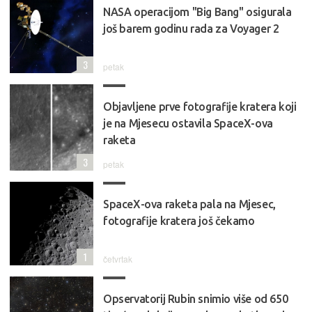
NASA operacijom "Big Bang" osigurala
još barem godinu rada za Voyager 2
3
petak
Objavljene prve fotografije kratera koji
je na Mjesecu ostavila SpaceX-ova
raketa
3
petak
SpaceX-ova raketa pala na Mjesec,
fotografije kratera još čekamo
1
četvrtak
Opservatorij Rubin snimio više od 650