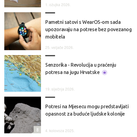
1. ožujka 2026.
Pametni satovi s WearOS-om sada
upozoravaju na potrese bez povezanog
mobitela
25. veljače 2026.
Senzorika - Revolucija u praćenju
potresa na jugu Hrvatske
19. siječnja 2026.
Potresi na Mjesecu mogu predstavljati
opasnost za buduće ljudske kolonije
8
4. kolovoza 2025.