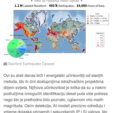
Stanford Earthquake Dataset
Ovi su alati danas brži i energetski učinkovitiji od starijih
metoda, što ih čini dostupnijima istraživačkim projektima
diljem svijeta. Njihova učinkovitost je tolika da su u nekim
područjima omogućili identifikaciju deset puta više potresa
nego što je prethodno bilo poznato, uglavnom vrlo malih
magnituda. Osim detekcije, AI modeli precizno određuju i
vrijeme dolaska primarnih i sekundarnih (P i S) valova, što