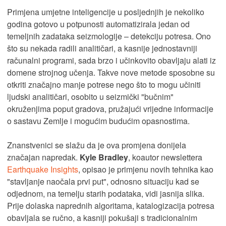
Primjena umjetne inteligencije u posljednjih je nekoliko
godina gotovo u potpunosti automatizirala jedan od
temeljnih zadataka seizmologije – detekciju potresa. Ono
što su nekada radili analitičari, a kasnije jednostavniji
računalni programi, sada brzo i učinkovito obavljaju alati iz
domene strojnog učenja. Takve nove metode sposobne su
otkriti značajno manje potrese nego što to mogu učiniti
ljudski analitičari, osobito u seizmički "bučnim"
okruženjima poput gradova, pružajući vrijedne informacije
o sastavu Zemlje i mogućim budućim opasnostima.​
Znanstvenici se slažu da je ova promjena donijela
značajan napredak.
Kyle Bradley
, koautor newslettera
Earthquake Insights
, opisao je primjenu novih tehnika kao
"stavljanje naočala prvi put", odnosno situaciju kad se
odjednom, na temelju starih podataka, vidi jasnija slika.
Prije dolaska naprednih algoritama, katalogizacija potresa
obavljala se ručno, a kasniji pokušaji s tradicionalnim