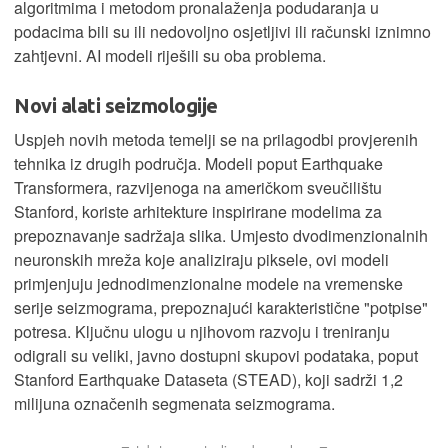
algoritmima i metodom pronalaženja podudaranja u
podacima bili su ili nedovoljno osjetljivi ili računski iznimno
zahtjevni. AI modeli riješili su oba problema.
Novi alati seizmologije
Uspjeh novih metoda temelji se na prilagodbi provjerenih
tehnika iz drugih područja. Modeli poput Earthquake
Transformera, razvijenoga na američkom sveučilištu
Stanford, koriste arhitekture inspirirane modelima za
prepoznavanje sadržaja slika. Umjesto dvodimenzionalnih
neuronskih mreža koje analiziraju piksele, ovi modeli
primjenjuju jednodimenzionalne modele na vremenske
serije seizmograma, prepoznajući karakteristične "potpise"
potresa. Ključnu ulogu u njihovom razvoju i treniranju
odigrali su veliki, javno dostupni skupovi podataka, poput
Stanford Earthquake Dataseta (STEAD), koji sadrži 1,2
milijuna označenih segmenata seizmograma.​