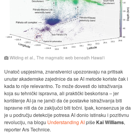
Wilding et al., The magmatic web beneath Hawai‘i
Unatoč uspjesima, znanstvenici upozoravaju na pritisak
unutar akademske zajednice da se AI metode koriste čak i
kada to nije relevantno. To može dovesti do istraživanja
koja su tehnički ispravna, ali praktički beskorisna – jer
korištenje AI-ja ne jamči da će postavke istraživanja biti
ispravne niti da će zaključci biti točni. Ipak, konsenzus je da
je u području detekcije potresa AI donio istinsku i pozitivnu
revoluciju, na blogu
Understanding AI
piše
Kai Williams
,
reporter Ars Technice.