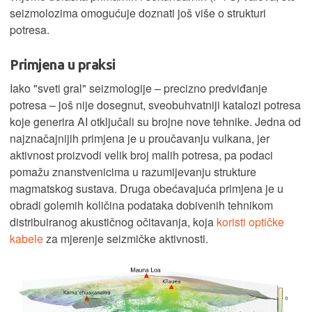
seizmolozima omogućuje doznati još više o strukturi
potresa.​
Primjena u praksi
Iako "sveti gral" seizmologije – precizno predviđanje
potresa – još nije dosegnut, sveobuhvatniji katalozi potresa
koje generira AI otključali su brojne nove tehnike. Jedna od
najznačajnijih primjena je u proučavanju vulkana, jer
aktivnost proizvodi velik broj malih potresa, pa podaci
pomažu znanstvenicima u razumijevanju strukture
magmatskog sustava. Druga obećavajuća primjena je u
obradi golemih količina podataka dobivenih tehnikom
distribuiranog akustičnog očitavanja, koja
koristi optičke
kabele
za mjerenje seizmičke aktivnosti.