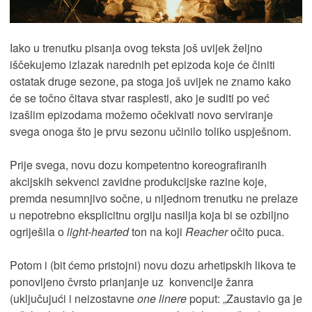
Iako u trenutku pisanja ovog teksta još uvijek željno
iščekujemo izlazak narednih pet epizoda koje će činiti
ostatak druge sezone, pa stoga još uvijek ne znamo kako
će se točno čitava stvar rasplesti, ako je suditi po već
izašlim epizodama možemo očekivati novo serviranje
svega onoga što je prvu sezonu učinilo toliko uspješnom.
Prije svega, novu dozu kompetentno koreografiranih
akcijskih sekvenci zavidne produkcijske razine koje,
premda nesumnjivo sočne, u nijednom trenutku ne prelaze
u nepotrebno eksplicitnu orgiju nasilja koja bi se ozbiljno
ogriješila o
light-hearted
ton na koji
Reacher
očito puca.
Potom i (bit ćemo pristojni) novu dozu arhetipskih likova te
ponovljeno čvrsto prianjanje uz konvencije žanra
(uključujući i neizostavne
one linere
poput: „Zaustavio ga je