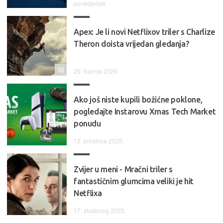
ponedjeljak
Apex: Je li novi Netflixov triler s Charlize
Theron doista vrijedan gledanja?
10
25. travnja 2026.
Ako još niste kupili božićne poklone,
pogledajte Instarovu Xmas Tech Market
ponudu
12. prosinca 2025.
Zvijer u meni - Mračni triler s
fantastičnim glumcima veliki je hit
Netflixa
17. studenog 2025.