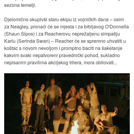
sezona temelji.
Djelomično okupivši staru ekipu iz vojničkih dana – osim
za Neagley, pronaći će se mjesta i za brbljavog O'Donnella
(Shaun Sipos) i za Reacherovu neprežaljenu simpatiju
Karlu (Serinda Swan) – Reacher će se spremno uhvatiti u
koštac s novom nevoljom i promptno baciti na šaketanje
kakvim svaki nepatvoreni pravednički pohod, sukladno
nepisanim pravilima akcijskog trilera, mora obilovati...