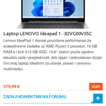
Laptop LENOVO Ideapad 1 - 82VG00V5SC
Lenovo IdeaPad 1 donosi pouzdane performanse za
svakodnevne zadatke uz AMD Ryzen 3 procesor, 16 GB
RAM-a i brzi 512 GB SSD. 15,6" zaslon pruža ugodno
iskustvo rada i preglednosti, dok lagan i jednostavan dizajn
čini ovaj laptop idealnim za učenje, posao i osnovnu
multimediju.
579,99 €
KUPI
ZADNJI KOMENTARI NA FORUMU