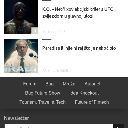
K.O. – Netflixov akcijski triler s UFC
zvijezdom u glavnoj ulozi
3
19. lipnja 2025.
Paradise ili nije ni raj što je nekoć bio
4
23. veljače 2025.
Forum
Bug
Mreža
Autonet
Bug Future Show
Idea Knockout
Tourism, Travel & Tech
Future of Fintech
Newsletter