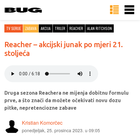
TV SERIJE
ZABAVA
AKCIJA
TRILER
REACHER
ALAN RITCHSON
Reacher – akcijski junak po mjeri 21.
stoljeća
Druga sezona Reachera ne mijenja dobitnu formulu
prve, a što znači da možete očekivati novu dozu
pitke, nepretenciozne zabave
Kristian Komorčec
ponedjeljak, 25. prosinca 2023. u 09:05