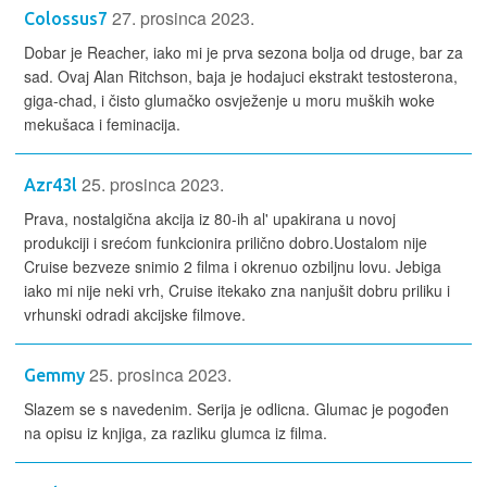
27. prosinca 2023.
Colossus7
Dobar je Reacher, iako mi je prva sezona bolja od druge, bar za
sad. Ovaj Alan Ritchson, baja je hodajuci ekstrakt testosterona,
giga-chad, i čisto glumačko osvježenje u moru muških woke
mekušaca i feminacija.
25. prosinca 2023.
Azr43l
Prava, nostalgična akcija iz 80-ih al' upakirana u novoj
produkciji i srećom funkcionira prilično dobro.Uostalom nije
Cruise bezveze snimio 2 filma i okrenuo ozbiljnu lovu. Jebiga
iako mi nije neki vrh, Cruise itekako zna nanjušit dobru priliku i
vrhunski odradi akcijske filmove.
25. prosinca 2023.
Gemmy
Slazem se s navedenim. Serija je odlicna. Glumac je pogođen
na opisu iz knjiga, za razliku glumca iz filma.