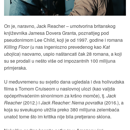
On je, naravno, Jack Reacher – umotvorina britanskog
književnika Jamesa Dovera Granta, poznatijeg pod
pseudonimom Lee Child, koji je od 1997. godine i romana
Killing Floor
(u nas ingeniozno prevedenog kao
Kat
ubojica
) naovamo, uspio naštancati čak 28 romana, a koji
su se prodali u nešto više od impozantnih 100 milijuna
primjeraka.
U međuvremenu su svjetlo dana ugledala i dva holivudska
filma s Tomom Cruiseom u naslovnoj ulozi (kao valjda
općeprihvaćenim sinonimom za kršno momče), tj.
Jack
Reacher
(2012.) i
Jack Reacher: Nema povratka
(2016.), a
koja su sveukupno utržila preko 380 milijuna zelembaća
unatoč tome što im kritika nije bila pretjerano sklona.