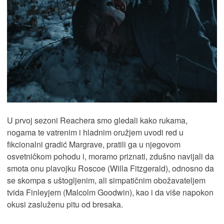
U prvoj sezoni Reachera smo gledali kako rukama,
nogama te vatrenim i hladnim oružjem uvodi red u
fikcionalni gradić Margrave, pratili ga u njegovom
osvetničkom pohodu i, moramo priznati, zdušno navijali da
smota onu plavojku Roscoe (Willa Fitzgerald), odnosno da
se skompa s uštogljenim, ali simpatičnim obožavateljem
tvida Finleyjem (Malcolm Goodwin), kao i da više napokon
okusi zasluženu pitu od bresaka.