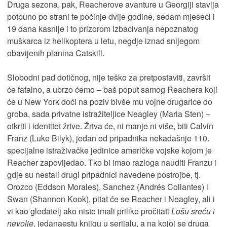
Druga sezona, pak, Reacherove avanture u Georgiji stavlja
potpuno po strani te počinje dvije godine, sedam mjeseci i
19 dana kasnije i to prizorom izbacivanja nepoznatog
muškarca iz helikoptera u letu, negdje iznad snijegom
obavijenih planina Catskill.
Slobodni pad dotičnog, nije teško za pretpostaviti, završit
će fatalno, a ubrzo ćemo
–
baš poput samog Reachera koji
će u New York doći na poziv bivše mu vojne drugarice do
groba, sada privatne istražiteljice Neagley (Maria Sten) –
otkriti i identitet žrtve. Žrtva će, ni manje ni više, biti Calvin
Franz (Luke Bilyk), jedan od pripadnika nekadašnje 110.
specijalne istraživačke jedinice američke vojske kojom je
Reacher zapovijedao. Tko bi imao razloga nauditi Franzu i
gdje su nestali drugi pripadnici navedene postrojbe, tj.
Orozco (Eddson Morales), Sanchez (Andrés Collantes) i
Swan (Shannon Kook), pitat će se Reacher i Neagley, ali i
vi kao gledatelj ako niste imali prilike pročitati
Lošu sreću i
nevolje
, jedanaestu knjigu u serijalu, a na kojoj se druga