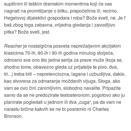
suptilnim ili teškim dramskim momentima koji će vas
nagnati na promišljanje o bitku, prapočelima ili, recimo,
Hegelovoj dijalektici gospodara i roba? Bože sveti, ne. Je l'
baš zbog toga zabavna, vrijedna gledanja i zavodljivo
pitka? Bože sveti, jest.
Reacher
je nostalgična posveta neprežaljenim akcijskim
klasicima 70-ih, 80-ih i 90-ih godina minulog stoljeća,
odnosno sve ono što jedna serija za prave muže (koja se,
shodno tome, obavezno gleda uz prijatelje te pivo, dva,
tri...) treba biti – nepretenciozna, lagana i uzbudljiva, dakle,
kao stvorena za odmaranje moždanih vijuga. Stoga, ako
vam se ovo čini zanimljivim, slobodno navalite. Pripazite
samo da se ne predozirate testosteronom, pogotovo ako ju
planirate pogledati u jednom ili dva „cuga“, pa da vam ne
narastu brčine kakvih se ne bi posramio ni Charles
Bronson.