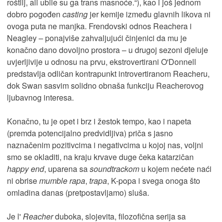
roštilj, ali ubile su ga trans masnoće.“), kao i još jednom
dobro pogođen
casting
jer kemije između glavnih likova ni
ovoga puta ne manjka. Frendovski odnos Reachera i
Neagley – ponajviše zahvaljujući činjenici da mu je
konačno dano dovoljno prostora – u drugoj sezoni djeluje
uvjerljivije u odnosu na prvu, ekstrovertirani O'Donnell
predstavlja odličan kontrapunkt introvertiranom Reacheru,
dok Swan sasvim solidno obnaša funkciju Reacherovog
ljubavnog interesa.
Konačno, tu je opet i brz i žestok tempo, kao i napeta
(premda potencijalno predvidljiva) priča s jasno
naznačenim pozitivcima i negativcima u kojoj nas, voljni
smo se okladiti, na kraju krvave duge čeka katarzičan
happy end
, uparena sa
soundtrackom
u kojem nećete naći
ni obrise
mumble rapa
,
trapa
, K-popa i svega onoga što
omladina danas (pretpostavljamo) sluša.
Je l'
Reacher
duboka, slojevita, filozofična serija sa