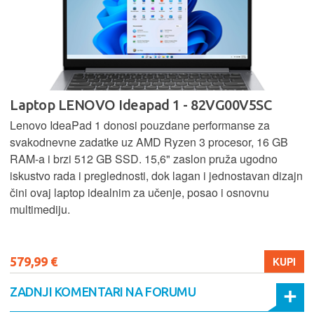
Laptop LENOVO Ideapad 1 - 82VG00V5SC
Lenovo IdeaPad 1 donosi pouzdane performanse za
svakodnevne zadatke uz AMD Ryzen 3 procesor, 16 GB
RAM-a i brzi 512 GB SSD. 15,6" zaslon pruža ugodno
iskustvo rada i preglednosti, dok lagan i jednostavan dizajn
čini ovaj laptop idealnim za učenje, posao i osnovnu
multimediju.
579,99 €
KUPI
ZADNJI KOMENTARI NA FORUMU