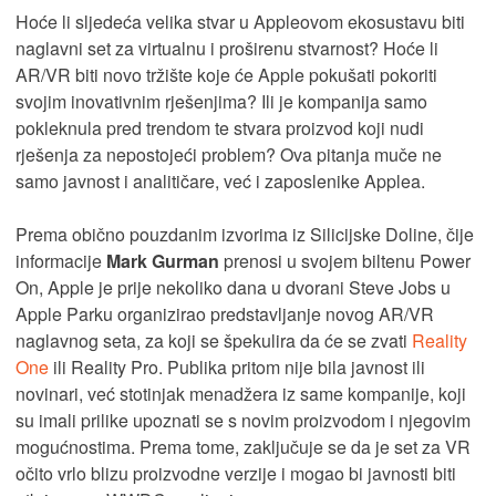
Hoće li sljedeća velika stvar u Appleovom ekosustavu biti
naglavni set za virtualnu i proširenu stvarnost? Hoće li
AR/VR biti novo tržište koje će Apple pokušati pokoriti
svojim inovativnim rješenjima? Ili je kompanija samo
pokleknula pred trendom te stvara proizvod koji nudi
rješenja za nepostojeći problem? Ova pitanja muče ne
samo javnost i analitičare, već i zaposlenike Applea.
Prema obično pouzdanim izvorima iz Silicijske Doline, čije
informacije
Mark Gurman
prenosi u svojem biltenu Power
On, Apple je prije nekoliko dana u dvorani Steve Jobs u
Apple Parku organizirao predstavljanje novog AR/VR
naglavnog seta, za koji se špekulira da će se zvati
Reality
One
ili Reality Pro. Publika pritom nije bila javnost ili
novinari, već stotinjak menadžera iz same kompanije, koji
su imali prilike upoznati se s novim proizvodom i njegovim
mogućnostima. Prema tome, zaključuje se da je set za VR
očito vrlo blizu proizvodne verzije i mogao bi javnosti biti