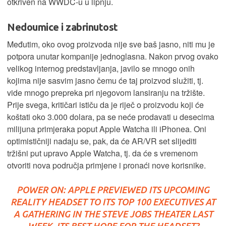
otkriven na WWDC-u u lipnju.
Nedoumice i zabrinutost
Međutim, oko ovog proizvoda nije sve baš jasno, niti mu je
potpora unutar kompanije jednoglasna. Nakon prvog ovako
velikog internog predstavljanja, javilo se mnogo onih
kojima nije sasvim jasno čemu će taj proizvod služiti, tj.
vide mnogo prepreka pri njegovom lansiranju na tržište.
Prije svega, kritičari ističu da je riječ o proizvodu koji će
koštati oko 3.000 dolara, pa se neće prodavati u desecima
milijuna primjeraka poput Apple Watcha ili iPhonea. Oni
optimističniji nadaju se, pak, da će AR/VR set slijediti
tržišni put upravo Apple Watcha, tj. da će s vremenom
otvoriti nova područja primjene i pronaći nove korisnike.
POWER ON: APPLE PREVIEWED ITS UPCOMING
REALITY HEADSET TO ITS TOP 100 EXECUTIVES AT
A GATHERING IN THE STEVE JOBS THEATER LAST
WEEK. ITS BEST HOPE FOR THE HEADSET?