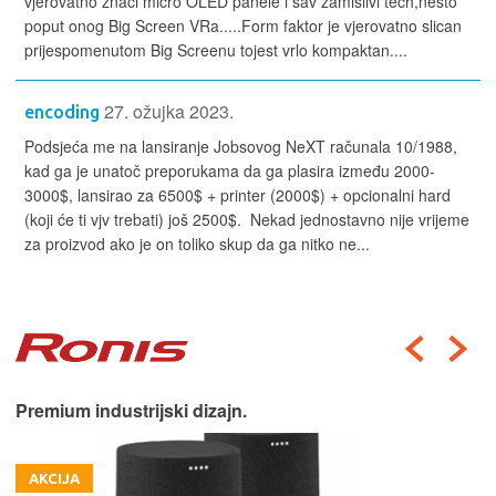
vjerovatno znaci micro OLED panele i sav zamislivi tech,nesto
poput onog Big Screen VRa.....Form faktor je vjerovatno slican
prijespomenutom Big Screenu tojest vrlo kompaktan....
27. ožujka 2023.
encoding
Podsjeća me na lansiranje Jobsovog NeXT računala 10/1988,
kad ga je unatoč preporukama da ga plasira između 2000-
3000$, lansirao za 6500$ + printer (2000$) + opcionalni hard
(koji će ti vjv trebati) još 2500$. Nekad jednostavno nije vrijeme
za proizvod ako je on toliko skup da ga nitko ne...
Premium industrijski dizajn.
AKCIJA