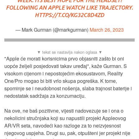
FOLLOWING AN APPLE WATCH LIKE TRAJECTORY.
HTTPS://T.CO/KG32C8D4ZD
— Mark Gurman (@markgurman)
March 26, 2023
"Apple će morati korisnicima prvo objasniti zašto bi oni
uopće željeli posjedovati takav uređaj", kaže Gurman. S
visokom cijenom i nepostojećim ekosustavom, Reality
One/Pro mogao bi biti vrlo skupa pogreška. K tome,
spominje se i neudobnost nošenja, slaba trajnost baterije i
nedostatak sadržaja za konzumaciju.
Na ove, ne baš pozitivne, vijesti nadovezuje se i ona o
nekolicini stručnjaka koji su napustili projekt Appleovog
AR/VR seta, navodeći kao razloge za to neizvjesnost
njegovog uspjeha. Drugi su, pak, otpušteni jer projekt nije