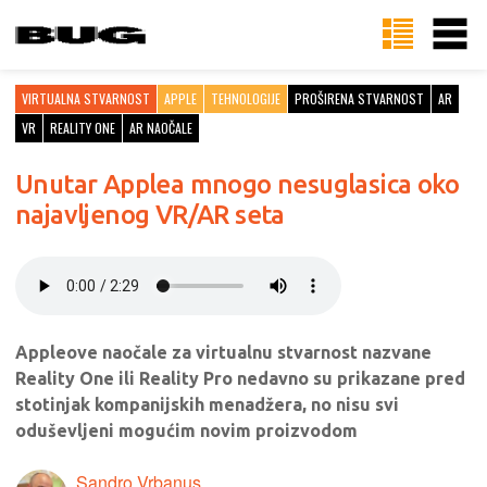
VIRTUALNA STVARNOST
APPLE
TEHNOLOGIJE
PROŠIRENA STVARNOST
AR
VR
REALITY ONE
AR NAOČALE
Unutar Applea mnogo nesuglasica oko
najavljenog VR/AR seta
Appleove naočale za virtualnu stvarnost nazvane
Reality One ili Reality Pro nedavno su prikazane pred
stotinjak kompanijskih menadžera, no nisu svi
oduševljeni mogućim novim proizvodom
Sandro Vrbanus