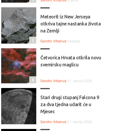
Meteorit iz New Jerseya
otkriva tajne nastanka života
na Zemlji
2
Sandro Vrbanus
nedjelja
Četvorica Hrvata otkrila novu
svemirsku maglicu
4
Sandro Vrbanus
31. srpnja 2026.
Stari drugi stupanj Falcona 9
za dva tjedna udarit će u
Mjesec
Sandro Vrbanus
21. srpnja 2026.