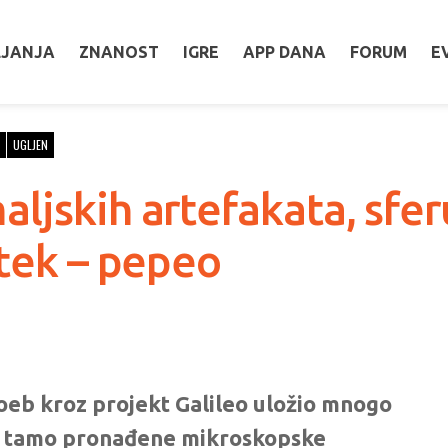
LJANJA
ZNANOST
IGRE
APP DANA
FORUM
E
UGLJEN
ljskih artefakata, sferu
 tek – pepeo
Loeb kroz projekt Galileo uložio mnogo
na, tamo pronađene mikroskopske