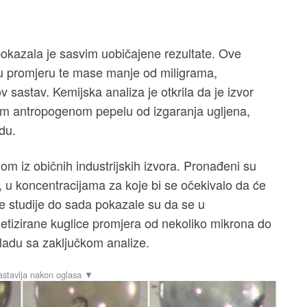
okazala je sasvim uobičajene rezultate. Ove
 u promjeru te mase manje od miligrama,
v sastav. Kemijska analiza je otkrila da je izvor
čnom antropogenom pepelu od izgaranja ugljena,
du.
m iz običnih industrijskih izvora. Pronađeni su
aU), u koncentracijama za koje bi se očekivalo da će
jne studije do sada pokazale su da se u
izirane kuglice promjera od nekoliko mikrona do
skladu sa zaključkom analize.