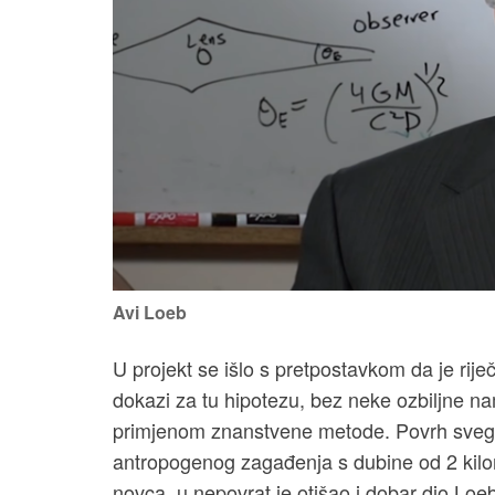
Avi Loeb
U projekt se išlo s pretpostavkom da je rij
dokazi za tu hipotezu, bez neke ozbiljne n
primjenom znanstvene metode. Povrh svega
antropogenog zagađenja s dubine od 2 kilom
novca, u nepovrat je otišao i dobar dio Loe