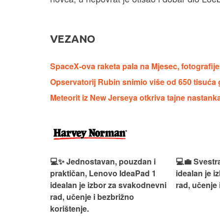
VEZANO
SpaceX-ova raketa pala na Mjesec, fotografij
Opservatorij Rubin snimio više od 650 tisuća
Meteorit iz New Jerseya otkriva tajne nastanka
n, Lenovo
💻✨ Jednostavan, pouzdan i
💻💼 Svestr
si odličan
praktičan, Lenovo IdeaPad 1
idealan je 
nosti za
idealan je izbor za svakodnevni
rad, učenje 
rad, učenje i bezbrižno
korištenje.