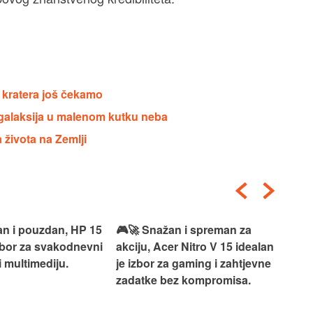
e kratera još čekamo
 galaksija u malenom kutku neba
 života na Zemlji
an i pouzdan, HP 15
🎮🚀 Snažan i spreman za
🎯⚡
izbor za svakodnevni
akciju, Acer Nitro V 15 idealan
Len
i multimediju.
je izbor za gaming i zahtjevne
vrh
zadatke bez kompromisa.
pro
rad