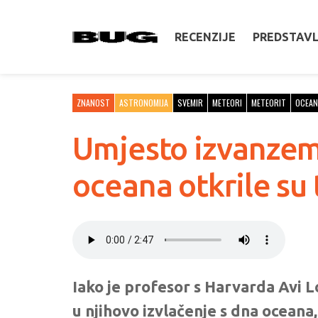
RECENZIJE
PREDSTAV
ZNANOST
ASTRONOMIJA
SVEMIR
METEORI
METEORIT
OCEAN
Umjesto izvanzema
oceana otkrile su
Iako je profesor s Harvarda Avi 
u njihovo izvlačenje s dna ocea