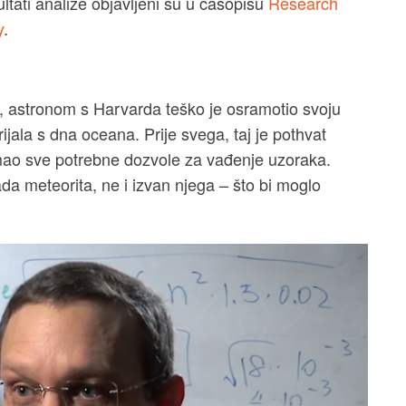
tati analize objavljeni su u časopisu
Research
y
.
 astronom s Harvarda teško je osramotio svoju
ijala s dna oceana. Prije svega, taj je pothvat
 imao sve potrebne dozvole za vađenje uzoraka.
da meteorita, ne i izvan njega – što bi moglo