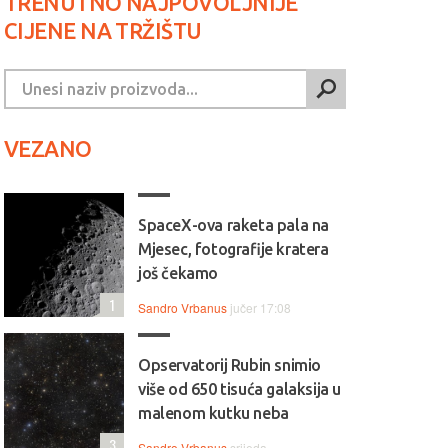
TRENUTNO NAJPOVOLJNIJE
CIJENE NA TRŽIŠTU
VEZANO
SpaceX-ova raketa pala na
Mjesec, fotografije kratera
još čekamo
1
Sandro Vrbanus
jučer 17:08
Opservatorij Rubin snimio
više od 650 tisuća galaksija u
malenom kutku neba
3
Sandro Vrbanus
srijeda