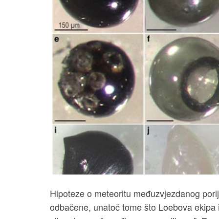
Hipoteze o meteoritu međuzvjezdanog porijek
odbačene, unatoč tome što Loebova ekipa i da