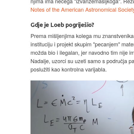
njima ima nečega "izvanzemasljkoga". Rezul
Notes of the American Astronomical Societ
Gdje je Loeb pogriješio?
Prema mišljenjima kolega mu znanstvenika,
instituciju i projekt skupim "pecanjem" mater
možda bio i ilegalan, jer navodno tim nije
Nadalje, uzorci su uzeti samo s područja pa
poslužiti kao kontrolna varijabla.