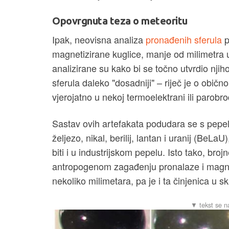
Opovrgnuta teza o meteoritu
Ipak, neovisna analiza
pronađenih sferula
p
magnetizirane kuglice, manje od milimetra
analizirane su kako bi se točno utvrdio njiho
sferula daleko "dosadniji" – riječ je o obi
vjerojatno u nekoj termoelektrani ili parobro
Sastav ovih artefakata podudara se s pepelo
željezo, nikal, berilij, lantan i uranij (BeL
biti i u industrijskom pepelu. Isto tako, bro
antropogenom zagađenju pronalaze i magnet
nekoliko milimetara, pa je i ta činjenica u 