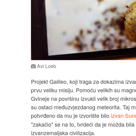
Avi Loeb
Projekt Galileo, koji traga za dokazima izva
prvu veliku misiju. Pomoću velikih su mag
Gvineje na površinu izvukli velik broj mikro
su ostaci međuzvjezdanog meteorita. Taj met
potvrđeno da mu je izvorište bilo
izvan Sun
"zakačio" se na to, tvrdeći da je možda bila r
izvanzemaljska civilizacija.