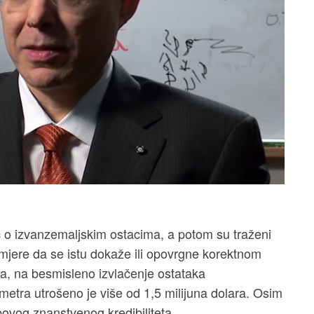
eč o izvanzemaljskim ostacima, a potom su traženi
amjere da se istu dokaže ili opovrgne korektnom
, na besmisleno izvlačenje ostataka
etra utrošeno je više od 1,5 milijuna dolara. Osim
bovog znanstvenog kredibiliteta.