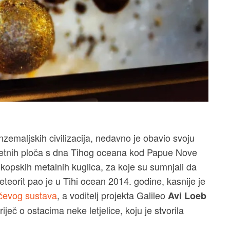
nzemaljskih civilizacija, nedavno je obavio svoju
netnih ploča s dna Tihog oceana kod Papue Nove
skopskih metalnih kuglica, za koje su sumnjali da
eorit pao je u Tihi ocean 2014. godine, kasnije je
čevog sustava
, a voditelj projekta Galileo
Avi Loeb
iječ o ostacima neke letjelice, koju je stvorila