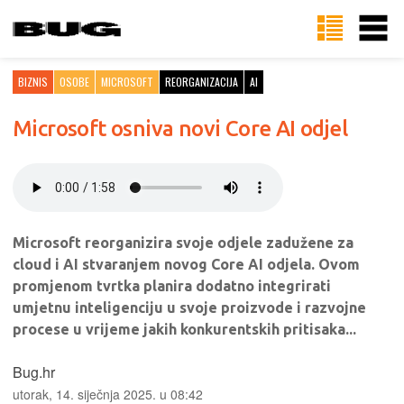
BIZNIS
OSOBE
MICROSOFT
REORGANIZACIJA
AI
Microsoft osniva novi Core AI odjel
Microsoft reorganizira svoje odjele zadužene za
cloud i AI stvaranjem novog Core AI odjela. Ovom
promjenom tvrtka planira dodatno integrirati
umjetnu inteligenciju u svoje proizvode i razvojne
procese u vrijeme jakih konkurentskih pritisaka...
Bug.hr
utorak, 14. siječnja 2025. u 08:42