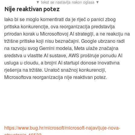
Nije reaktivan potez
Iako bi se moglo komentirati da je riječ o panici zbog
pritiska konkurencije, ova reorganizacija predstavlja
prirodan korak u Microsoftovoj AI strategiji, a ne reakciju na
tržišne pritiske koji nisu beznačajni. Google ubrzano radi
na razvoju svog Gemini modela, Meta ulaže značajna
sredstva u vlastite AI sustave, AWS proširuje ponudu AI
usluga u cloudu, a brojni AI startupi donose inovativna
rješenja na tržište. Unatoč snažnoj konkurenciji,
Microsoftova reorganizacija nije reaktivan potez.
https://www.bug.hr/microsoft/microsoft-najavljuje-nova-
otpustanja-46533