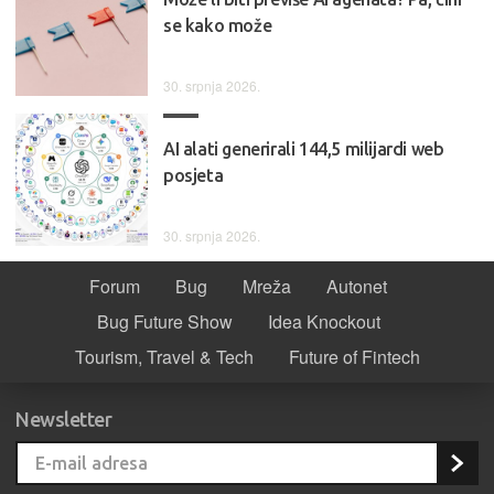
se kako može
30. srpnja 2026.
AI alati generirali 144,5 milijardi web
posjeta
30. srpnja 2026.
Forum
Bug
Mreža
Autonet
Bug Future Show
Idea Knockout
Tourism, Travel & Tech
Future of Fintech
Newsletter