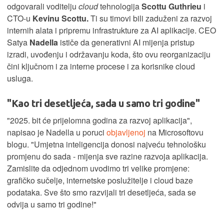
odgovarali voditelju
cloud
tehnologija
Scottu Guthrieu
i
CTO-u
Kevinu Scottu.
Ti su timovi bili zaduženi za razvoj
internih alata i pripremu infrastrukture za AI aplikacije. CEO
Satya
Nadella
ističe da generativni AI mijenja pristup
izradi, uvođenju i održavanju koda, što ovu reorganizaciju
čini ključnom i za interne procese i za korisnike cloud
usluga.
"Kao tri desetljeća, sada u samo tri godine"
"2025. bit će prijelomna godina za razvoj aplikacija",
napisao je Nadella u poruci
objavljenoj
na Microsoftovu
blogu. "Umjetna inteligencija donosi najveću tehnološku
promjenu do sada - mijenja sve razine razvoja aplikacija.
Zamislite da odjednom uvodimo tri velike promjene:
grafičko sučelje, internetske poslužitelje i cloud baze
podataka. Sve što smo razvijali tri desetljeća, sada se
odvija u samo tri godine!"