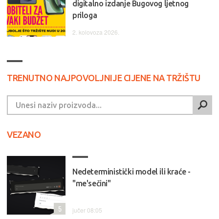
digitalno izdanje Bugovog ljetnog
priloga
2. kolovoza 2026.
TRENUTNO NAJPOVOLJNIJE CIJENE NA TRŽIŠTU
VEZANO
Nedeterministički model ili kraće -
"me'sečini"
5
jučer 08:05