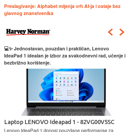
Preslagivanje: Alphabet mijenja vrh AI-ja i ostaje bez
glavnog znanstvenika
💻✨ Jednostavan, pouzdan i praktičan, Lenovo
IdeaPad 1 idealan je izbor za svakodnevni rad, učenje i
bezbrižno korištenje.
Laptop LENOVO Ideapad 1 - 82VG00V5SC
Lenovo IdeaPad 1 donosi pouzdane performanse za