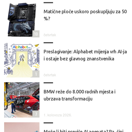
Matične ploče uskoro poskupljuju za 50
%?
10
četvrtak
Preslagivanje: Alphabet mijenja vrh AI-ja
i ostaje bez glavnog znanstvenika
1
četvrtak
BMW reže do 8.000 radnih mjesta i
ubrzava transformaciju
7
1. kolovoza 2026.
Može li biti previše AI agenata? Pa, čini