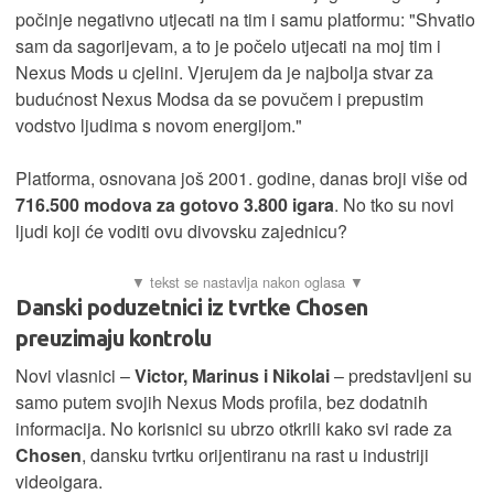
počinje negativno utjecati na tim i samu platformu: "Shvatio
sam da sagorijevam, a to je počelo utjecati na moj tim i
Nexus Mods u cjelini. Vjerujem da je najbolja stvar za
budućnost Nexus Modsa da se povučem i prepustim
vodstvo ljudima s novom energijom."
Platforma, osnovana još 2001. godine, danas broji više od
716.500 modova za gotovo 3.800 igara
. No tko su novi
ljudi koji će voditi ovu divovsku zajednicu?
Danski poduzetnici iz tvrtke Chosen
preuzimaju kontrolu
Novi vlasnici –
Victor, Marinus i Nikolai
– predstavljeni su
samo putem svojih Nexus Mods profila, bez dodatnih
informacija. No korisnici su ubrzo otkrili kako svi rade za
Chosen
, dansku tvrtku orijentiranu na rast u industriji
videoigara.