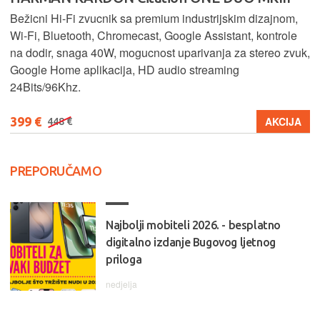
Bežicni Hi-Fi zvucnik sa premium industrijskim dizajnom,
Wi-Fi, Bluetooth, Chromecast, Google Assistant, kontrole
na dodir, snaga 40W, mogucnost uparivanja za stereo zvuk,
Google Home aplikacija, HD audio streaming
24Bits/96Khz.
399 €
AKCIJA
448 €
PREPORUČAMO
Najbolji mobiteli 2026. - besplatno
digitalno izdanje Bugovog ljetnog
priloga
nedjelja