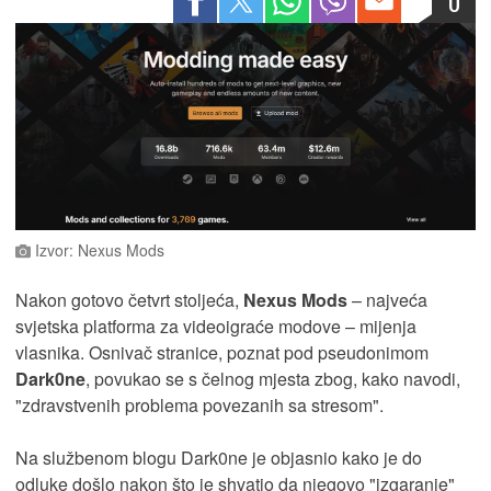
0
Izvor: Nexus Mods
Nakon gotovo četvrt stoljeća,
Nexus Mods
– najveća
svjetska platforma za videoigraće modove – mijenja
vlasnika. Osnivač stranice, poznat pod pseudonimom
Dark0ne
, povukao se s čelnog mjesta zbog, kako navodi,
"zdravstvenih problema povezanih sa stresom".
Na službenom blogu Dark0ne je objasnio kako je do
odluke došlo nakon što je shvatio da njegovo "izgaranje"