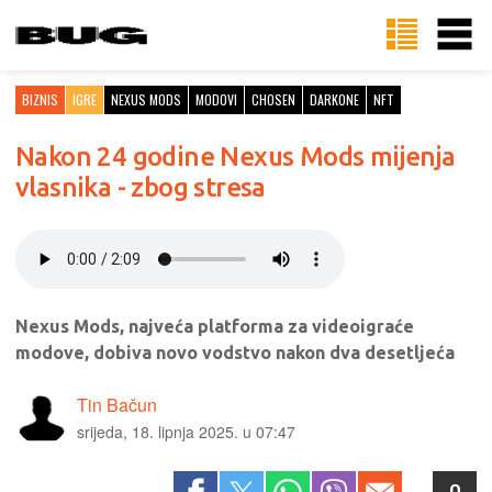
BIZNIS
IGRE
NEXUS MODS
MODOVI
CHOSEN
DARK0NE
NFT
Nakon 24 godine Nexus Mods mijenja
vlasnika - zbog stresa
Nexus Mods, najveća platforma za videoigraće
modove, dobiva novo vodstvo nakon dva desetljeća
Tin Bačun
srijeda, 18. lipnja 2025. u 07:47