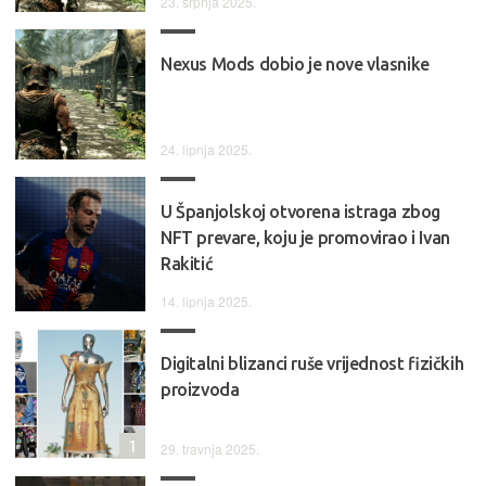
23. srpnja 2025.
Nexus Mods dobio je nove vlasnike
24. lipnja 2025.
U Španjolskoj otvorena istraga zbog
NFT prevare, koju je promovirao i Ivan
Rakitić
14. lipnja 2025.
Digitalni blizanci ruše vrijednost fizičkih
proizvoda
1
29. travnja 2025.