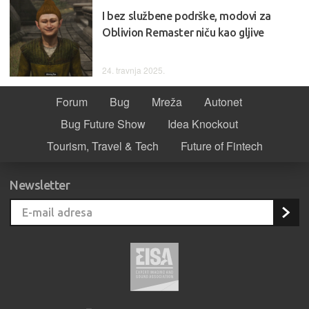
I bez službene podrške, modovi za
Oblivion Remaster niču kao gljive
24. travnja 2025.
Forum
Bug
Mreža
Autonet
Bug Future Show
Idea Knockout
Tourism, Travel & Tech
Future of Fintech
Newsletter