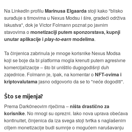
Na LinkedIn profilu
Marinusa Elgaarda
stoji kako "blisko
surađuje s timovima u Nexus Modsu i šire, gradeći održiva
iskustva", dok je Victor Folmann poznat po javnim
stavovima o
monetizaciji putem sponzorstava, kupnji
unutar aplikacije i
play-to-earn
modelima
.
Ta činjenica zabrinula je mnoge korisnike Nexus Modsa
koji se boje da bi platforma mogla krenuti putem agresivne
komercijalizacije – što bi uništilo dugogodišnji duh
zajednice. Folmann je, ipak, na komentar o
NFT-ovima i
kriptovalutama
jasno odgovorio da se to "neće dogoditi".
Što se mijenja?
Prema Dark0neovim riječima –
ništa drastično za
korisnike
. No mnogi su oprezni. Iako nova uprava obećava
kontinuitet, činjenica da iza svega stoji tvrtka s naglašenim
ciljem monetizacije budi sumnje o mogućem narušavanju