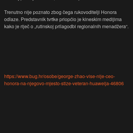
Trenutno nije poznato zbog čega rukovoditelji Honora
odlaze. Predstavnik tvrtke priopćio je kineskim medijima
kako je riječ o „rutinskoj prilagodbi regionalnih menadžera“.
https://www.bug.hr/osobe/george-zhao-vise-nije-ceo-
honora-na-njegovo-mjesto-stize-veteran-huaweija-46806