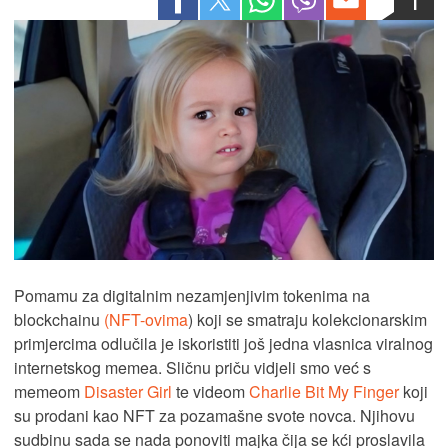
1
Pomamu za digitalnim nezamjenjivim tokenima na
blockchainu
(NFT-ovima
) koji se smatraju kolekcionarskim
primjercima odlučila je iskoristiti još jedna vlasnica viralnog
internetskog memea. Sličnu priču vidjeli smo već s
memeom
Disaster Girl
te videom
Charlie Bit My Finger
koji
su prodani kao NFT za pozamašne svote novca. Njihovu
sudbinu sada se nada ponoviti majka čija se kći proslavila