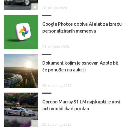
4
28. ožujka 2026.
Google Photos dobiva AI alat za izradu
personaliziranih memeova
24. siječnja 2026.
Dokument kojim je osnovan Apple bit
će ponuđen na aukciji
29. studenog 2025.
Gordon Murray S1 LM najskuplji je novi
automobil ikad prodan
1
25. studenog 2025.