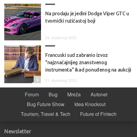
Na prodaju je jedini Dodge Viper GTC u
tvornički ružičastoj boji
24. studenog 2025.
Francuski sud zabranio izvoz
"najznačajnijeg znanstvenog
instrumenta" ikad ponuđenog na aukciji
6
21. studenog 2025.
Forum
Bug
Mreža
Autonet
Bug Future Show
Idea Knockout
Tourism, Travel & Tech
Future of Fintech
Newsletter