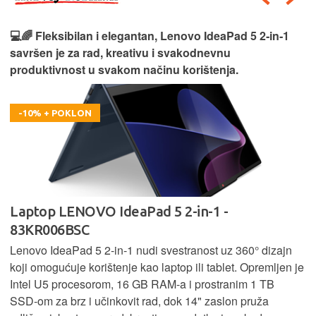
in‑1
🎮⚡ Moćan i spreman za izazove, Lenovo LOQ 15
donosi vrhunske performanse za gaming i zahtjev
zadatke bez kompromisa.
-100 € + POKLON
Laptop LENOVO LOQ 15AHP10 - 83JG002
Lenovo LOQ 15AHP10 kombinira Ryzen 5 procesor, 1
RAM-a i 1 TB SSD za brz rad i dovoljno prostora. Uz
zajn
Nvidia RTX 5050 grafiku pruža odlično gaming iskustvo
ljen je
rad u zahtjevnim aplikacijama, dok optimizirano hlađe
B
osigurava stabilne performanse i pri većem opterećenj