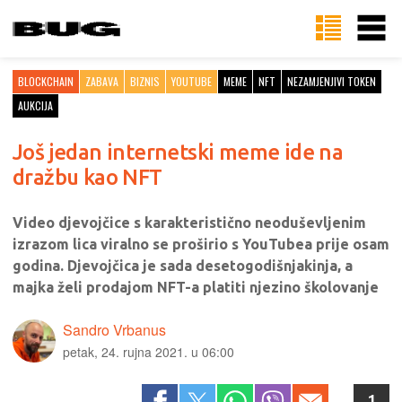
BLOCKCHAIN
ZABAVA
BIZNIS
YOUTUBE
MEME
NFT
NEZAMJENJIVI TOKEN
AUKCIJA
Još jedan internetski meme ide na
dražbu kao NFT
Video djevojčice s karakteristično neoduševljenim
izrazom lica viralno se proširio s YouTubea prije osam
godina. Djevojčica je sada desetogodišnjakinja, a
majka želi prodajom NFT-a platiti njezino školovanje
Sandro Vrbanus
petak, 24. rujna 2021. u 06:00