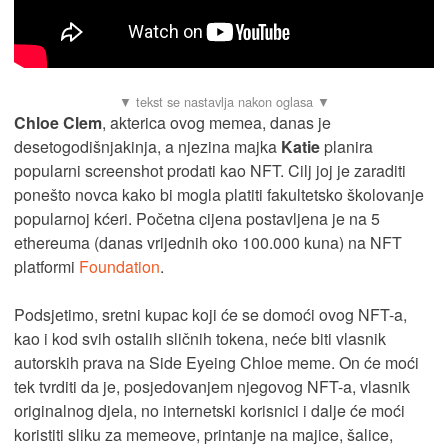
Chloe Clem
, akterica ovog memea, danas je
desetogodišnjakinja, a njezina majka
Katie
planira
popularni screenshot prodati kao NFT. Cilj joj je zaraditi
ponešto novca kako bi mogla platiti fakultetsko školovanje
popularnoj kćeri. Početna cijena postavljena je na 5
ethereuma (danas vrijednih oko 100.000 kuna) na NFT
platformi
Foundation
.
Podsjetimo, sretni kupac koji će se domoći ovog NFT-a,
kao i kod svih ostalih sličnih tokena, neće biti vlasnik
autorskih prava na Side Eyeing Chloe meme. On će moći
tek tvrditi da je, posjedovanjem njegovog NFT-a, vlasnik
originalnog djela, no internetski korisnici i dalje će moći
koristiti sliku za memeove, printanje na majice, šalice,