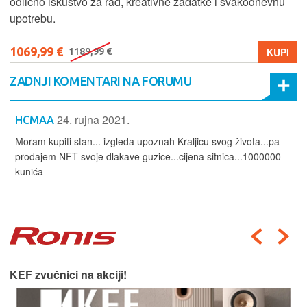
evnu
1299,99 €
KUPI
K
1399,99 €
ZADNJI KOMENTARI NA FORUMU
24. rujna 2021.
HCMAA
Moram kupiti stan... izgleda upoznah Kraljicu svog života...pa
prodajem NFT svoje dlakave guzice...cijena sitnica...1000000
kunića
Harman Kardon car audio.