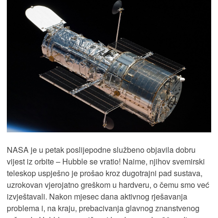
NASA je u petak poslijepodne službeno objavila dobru
vijest iz orbite – Hubble se vratio! Naime, njihov svemirski
teleskop uspješno je prošao kroz dugotrajni pad sustava,
uzrokovan vjerojatno greškom u hardveru, o čemu smo već
izvještavali. Nakon mjesec dana aktivnog rješavanja
problema i, na kraju, prebacivanja glavnog znanstvenog