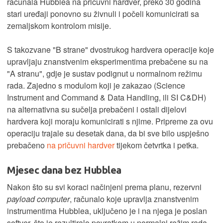
računala Hubblea na pričuvni hardver, preko 30 godina
stari uređaji ponovno su živnuli i počeli komunicirati sa
zemaljskom kontrolom misije.
S takozvane "B strane" dvostrukog hardvera operacije koje
upravljaju znanstvenim eksperimentima prebačene su na
"A stranu", gdje je sustav podignut u normalnom režimu
rada. Zajedno s modulom koji je zakazao (Science
Instrument and Command & Data Handling, ili SI C&DH)
na alternativna su sučelja prebačeni i ostali dijelovi
hardvera koji moraju komunicirati s njime. Pripreme za ovu
operaciju trajale su desetak dana, da bi sve bilo uspješno
prebačeno
na pričuvni hardver
tijekom četvrtka i petka.
Mjesec dana bez Hubblea
Nakon što su svi koraci načinjeni prema planu, rezervni
payload computer
, računalo koje upravlja znanstvenim
instrumentima Hubblea, uključeno je i na njega je poslan
softver, što je rezultiralo povratkom u normalni režim rada.