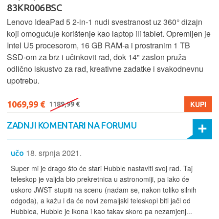
83KR006BSC
Lenovo IdeaPad 5 2‑in‑1 nudi svestranost uz 360° dizajn
koji omogućuje korištenje kao laptop ili tablet. Opremljen je
Intel U5 procesorom, 16 GB RAM-a i prostranim 1 TB
SSD‑om za brz i učinkovit rad, dok 14" zaslon pruža
odlično iskustvo za rad, kreativne zadatke i svakodnevnu
upotrebu.
1069,99 €
KUPI
1189,99 €
ZADNJI KOMENTARI NA FORUMU
18. srpnja 2021.
učo
Super mi je drago što će stari Hubble nastaviti svoj rad. Taj
teleskop je valjda bio prekretnica u astronomiji, pa iako će
uskoro JWST stupiti na scenu (nadam se, nakon toliko silnih
odgoda), a kažu i da će novi zemaljski teleskopi biti jači od
Hubblea, Hubble je ikona i kao takav skoro pa nezamjenj...