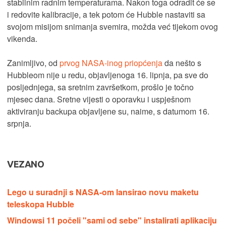
stabilnim radnim temperaturama. Nakon toga odradit će se
i redovite kalibracije, a tek potom će Hubble nastaviti sa
svojom misijom snimanja svemira, možda već tijekom ovog
vikenda.
Zanimljivo, od
prvog NASA-inog priopćenja
da nešto s
Hubbleom nije u redu, objavljenoga 16. lipnja, pa sve do
posljednjega, sa sretnim završetkom, prošlo je točno
mjesec dana. Sretne vijesti o oporavku i uspješnom
aktiviranju backupa objavljene su, naime, s datumom 16.
srpnja.
VEZANO
Lego u suradnji s NASA-om lansirao novu maketu
teleskopa Hubble
Windowsi 11 počeli "sami od sebe" instalirati aplikaciju