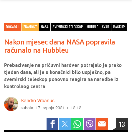
DOGAĐAJI
ZNANOST
NASA
SVEMIRSKI TELESKOP
HUBBLE
KVAR
BACKUP
Nakon mjesec dana NASA popravila
računalo na Hubbleu
Prebacivanje na pričuvni hardver potrajalo je preko
tjedan dana, ali je u konačnici bilo uspješno, pa
svemirski teleskop ponovno reagira na naredbe iz
kontrolnog centra
Sandro Vrbanus
subota, 17. srpnja 2021. u 12:12
13