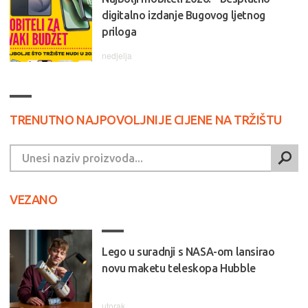
digitalno izdanje Bugovog ljetnog
priloga
nedjelja
TRENUTNO NAJPOVOLJNIJE CIJENE NA TRŽIŠTU
VEZANO
Lego u suradnji s NASA-om lansirao
novu maketu teleskopa Hubble
utorak