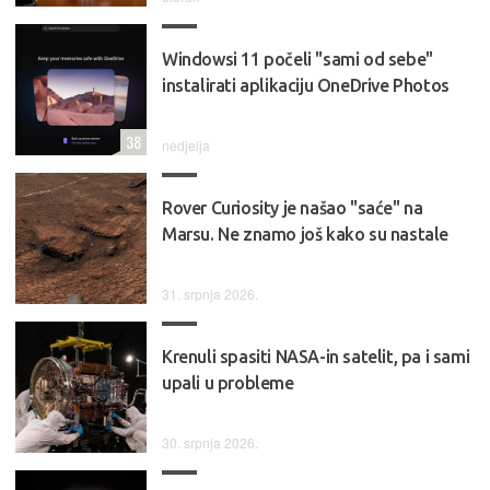
Windowsi 11 počeli "sami od sebe"
instalirati aplikaciju OneDrive Photos
38
nedjelja
Rover Curiosity je našao "saće" na
Marsu. Ne znamo još kako su nastale
31. srpnja 2026.
Krenuli spasiti NASA-in satelit, pa i sami
upali u probleme
30. srpnja 2026.