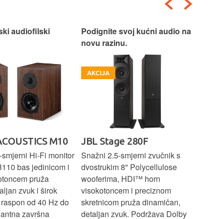
ski audiofilski
Podignite svoj kućni audio na
Nas
novu razinu.
Box
AKCIJA
A
ACOUSTICS M10
JBL Stage 280F
PR
E
smjerni Hi-Fi monitor
Snažni 2.5-smjerni zvučnik s
B110 bas jedinicom i
dvostrukim 8" Polycellulose
Kom
otoncem pruža
wooferima, HDI™ horn
zvu
aljan zvuk i širok
visokotoncem i preciznom
bas
i raspon od 40 Hz do
skretnicom pruža dinamičan,
1" 
gantna završna
detaljan zvuk. Podržava Dolby
vis