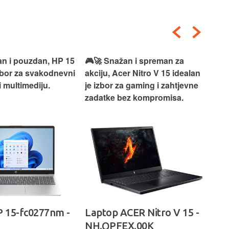
an i pouzdan, HP 15
🎮🚀 Snažan i spreman za
🎯⚡
izbor za svakodnevni
akciju, Acer Nitro V 15 idealan
Len
i multimediju.
je izbor za gaming i zahtjevne
vrh
zadatke bez kompromisa.
pro
rad
 15-fc0277nm -
Laptop ACER Nitro V 15 -
La
NH.QPFEX.00K
Sl