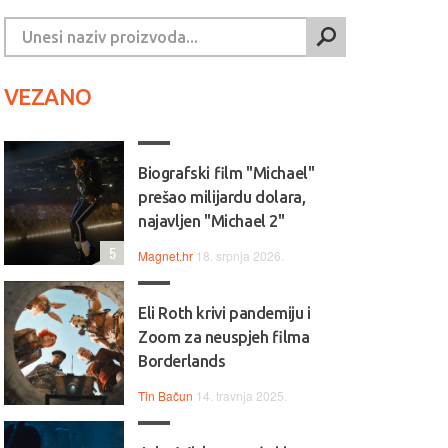
VEZANO
Biografski film "Michael"
prešao milijardu dolara,
najavljen "Michael 2"
5
Magnet.hr
18. srpnja 2026.
Eli Roth krivi pandemiju i
Zoom za neuspjeh filma
Borderlands
Tin Bačun
14. travnja 2025.