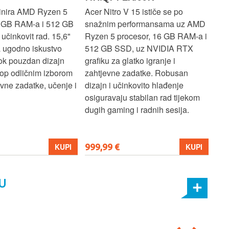
inira AMD Ryzen 5
Acer Nitro V 15 ističe se po
Len
6 GB RAM-a i 512 GB
snažnim performansama uz AMD
Ryz
učinkovit rad. 15,6"
Ryzen 5 procesor, 16 GB RAM-a i
TB 
a ugodno iskustvo
512 GB SSD, uz NVIDIA RTX
dov
dok pouzdan dizajn
grafiku za glatko igranje i
pru
ptop odličnim izborom
zahtjevne zadatke. Robusan
dok
ne zadatke, učenje i
dizajn i učinkovito hlađenje
mul
osiguravaju stabilan rad tijekom
pro
dugih gaming i radnih sesija.
999,99 €
699
KUPI
KUPI
U