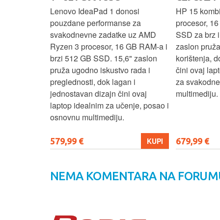
 3 s Ryzen 5
Lenovo IdeaPad 1 donosi
HP 15 komb
RAM-a nudi
pouzdane performanse za
procesor, 1
še aplikacija
svakodnevne zadatke uz AMD
SSD za brz i 
 moderan
Ryzen 3 procesor, 16 GB RAM-a i
zaslon pruž
D
brzi 512 GB SSD. 15,6" zaslon
korištenja, 
up podacima,
pruža ugodno iskustvo rada i
čini ovaj la
izbor za
preglednosti, dok lagan i
za svakodnev
kuće i
jednostavan dizajn čini ovaj
multimediju.
e.
laptop idealnim za učenje, posao i
osnovnu multimediju.
579,99 €
679,99 €
KUPI
KUPI
NEMA KOMENTARA NA FORUM