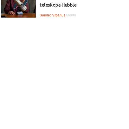
teleskopa Hubble
Sandro Vrbanus
utorak
 Snažan, brz i moderan,
💻🌈 Lenovo Yoga 9 – premi
ovo IdeaPad Slim 3 nudi
2‑in‑1 snaga, elegancija i
unske performanse za
vrhunske performanse za rad
duktivnost, multitasking i
uživanje bez kompromisa!
 bez zastoja.
-10% + POKLON
ptop LENOVO IdeaPad
Laptop LENOVO Yoga 9 
im 3 83K700BWSC
83LC001HSC