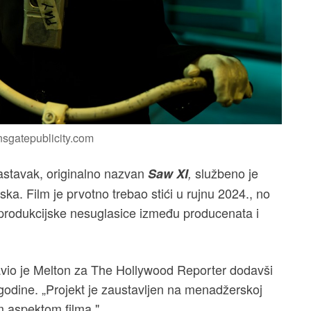
nsgatepublicity.com
astavak, originalno nazvan
službeno je
Saw XI
,
ska. Film je prvotno trebao stići u rujnu 2024., no
 produkcijske nesuglasice između producenata i
javio je Melton za The Hollywood Reporter dodavši
 godine. „Projekt je zaustavljen na menadžerskoj
m aspektom filma."