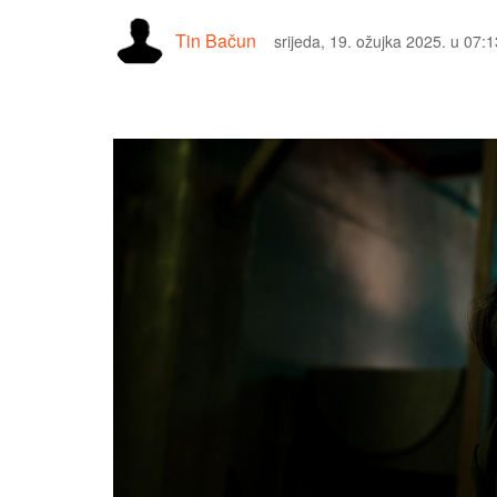
Tin Bačun
srijeda, 19. ožujka 2025. u 07:1