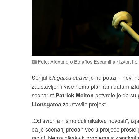
Foto: Alexandro Bolaños Escamilla / Izvor: lio
Serijal
je na pauzi – novi n
Slagalica strave
zaustavljen i više nema planirani datum izla
scenarist
potvrdio je da su
Patrick Melton
zaustavile projekt.
Lionsgatea
„Od svibnja nismo čuli nikakve novosti“, iz
da je scenarij predan već u proljeće prošle
razini. Nema nikakvih problema s kreativni