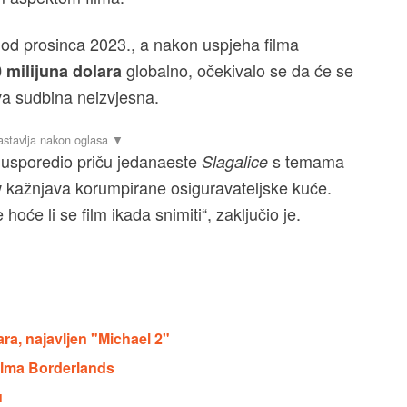
a od prosinca 2023., a nakon uspjeha filma
globalno, očekivalo se da će se
 milijuna dolara
ova sudbina neizvjesna.
je usporedio priču jedanaeste
s temama
Slagalice
kažnjava korumpirane osiguravateljske kuće.
w
hoće li se film ikada snimiti“, zaključio je.
ara, najavljen "Michael 2"
filma Borderlands
u