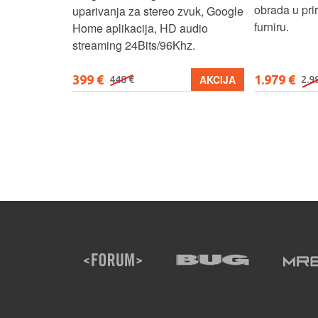
obrada u pr
uparivanja za stereo zvuk, Google
furniru.
Home aplikacija, HD audio
streaming 24Bits/96Khz.
399 €
1.979 €
KUPI
AKCIJA
448 €
2.9