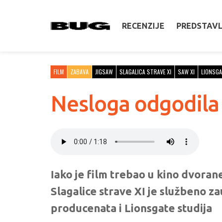
RECENZIJE
PREDSTAV
FILM
ZABAVA
JIGSAW
SLAGALICA STRAVE XI
SAW XI
LIONSGA
Nesloga odgodila 
Iako je film trebao u kino dvorane
Slagalice strave XI je službeno z
producenata i Lionsgate studija