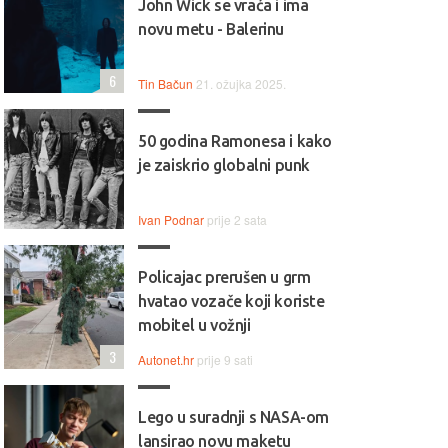
John Wick se vraća i ima
novu metu - Balerinu
6
Tin Bačun
21. ožujka 2025.
50 godina Ramonesa i kako
je zaiskrio globalni punk
Ivan Podnar
prije 2 sata
Policajac prerušen u grm
hvatao vozače koji koriste
mobitel u vožnji
3
Autonet.hr
prije 9 sati
Lego u suradnji s NASA-om
lansirao novu maketu