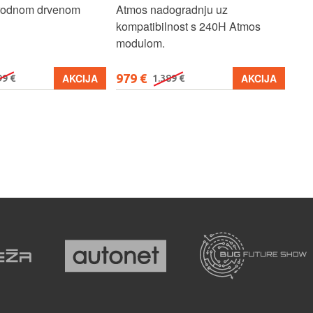
irodnom drvenom
Atmos nadogradnju uz
zvu
kompatibilnost s 240H Atmos
za 
modulom.
979 €
27
AKCIJA
AKCIJA
99 €
1.389 €