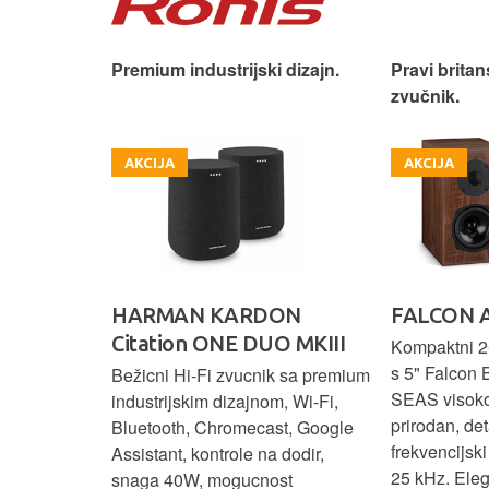
iji!
Premium industrijski dizajn.
Pravi britan
zvučnik.
AKCIJA
AKCIJA
HARMAN KARDON
FALCON 
Citation ONE DUO MKIII
 elegantnog
Kompaktni 2-
vuka za
s 5" Falcon 
Bežicni Hi-Fi zvucnik sa premium
.
SEAS visok
industrijskim dizajnom, Wi-Fi,
prirodan, det
Bluetooth, Chromecast, Google
frekvencijsk
Assistant, kontrole na dodir,
25 kHz. Ele
snaga 40W, mogucnost