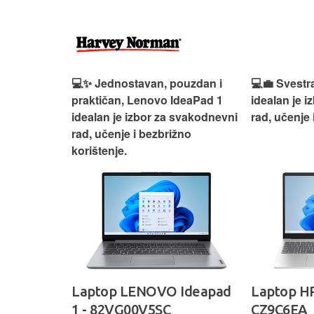
n, Lenovo
💻✨ Jednostavan, pouzdan i
💻💼 Svestr
si odličan
praktičan, Lenovo IdeaPad 1
idealan je 
nosti za
idealan je izbor za svakodnevni
rad, učenje 
rad, učenje i bezbrižno
korištenje.
IdeaPad
Laptop LENOVO Ideapad
Laptop HP
SC
1 - 82VG00V5SC
CZ9C6EA