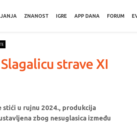
LJANJA
ZNANOST
IGRE
APP DANA
FORUM
E
TE
Slagalicu strave XI
 stići u rujnu 2024., produkcija
austavljena zbog nesuglasica između