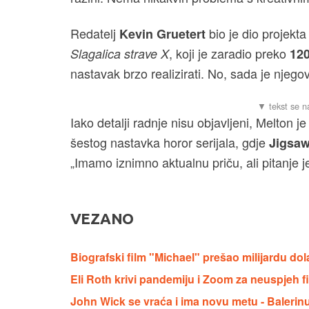
Redatelj
bio je dio projekt
Kevin Gruetert
, koji je zaradio preko
Slagalica strave X
120
nastavak brzo realizirati. No, sada je njeg
Iako detalji radnje nisu objavljeni, Melton 
šestog nastavka horor serijala, gdje
Jigsa
„Imamo iznimno aktualnu priču, ali pitanje je 
VEZANO
Biografski film "Michael" prešao milijardu dol
Eli Roth krivi pandemiju i Zoom za neuspjeh 
John Wick se vraća i ima novu metu - Balerin