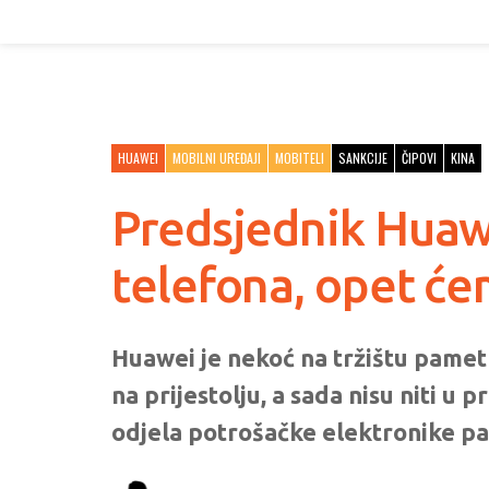
HUAWEI
MOBILNI UREĐAJI
MOBITELI
SANKCIJE
ČIPOVI
KINA
Predsjednik Huawe
telefona, opet ćem
Huawei je nekoć na tržištu pamet
na prijestolju, a sada nisu niti u 
odjela potrošačke elektronike pal