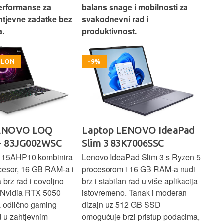
erformanse za
balans snage i mobilnosti za
ide
htjevne zadatke bez
svakodnevni rad i
rad
.
produktivnost.
kor
OKLON
-9%
LENOVO LOQ
Laptop LENOVO IdeaPad
La
- 83JG002WSC
Slim 3 83K7006SSC
1 
 15AHP10 kombinira
Lenovo IdeaPad Slim 3 s Ryzen 5
Len
cesor, 16 GB RAM-a i
procesorom i 16 GB RAM-a nudi
pou
brz rad i dovoljno
brz i stabilan rad u više aplikacija
sva
z Nvidia RTX 5050
istovremeno. Tanak i moderan
Ryz
a odlično gaming
dizajn uz 512 GB SSD
brz
ad u zahtjevnim
omogućuje brzi pristup podacima,
pru