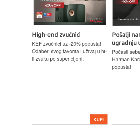
High-end zvučnici
Pošalji na
ugradnju 
našoj Hi-Fi
KEF zvučnici uz -20% popusta!
ajam i
Odaberi svog favorita i uživaj u hi-
Počasti sebe
tijih
fi zvuku po super cijeni.
Harman Kar
ova.
popusta!
KUPI
KUPI