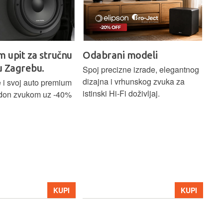
m upit za stručnu
Odabrani modeli
H
u Zagrebu.
Ci
Spoj precizne izrade, elegantnog
dizajna i vrhunskog zvuka za
 i svoj auto premium
Bež
istinski Hi-Fi doživljaj.
don zvukom uz -40%
ind
Blu
Ass
sna
upa
Hom
str
39
KUPI
KUPI