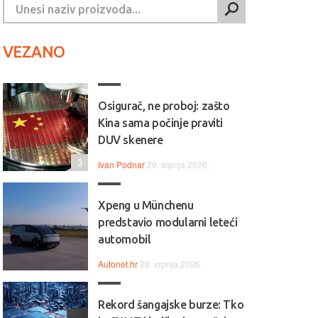
VEZANO
Osigurač, ne proboj: zašto
Kina sama počinje praviti
DUV skenere
3
Ivan Podnar
29. srpnja 2026.
Xpeng u Münchenu
predstavio modularni leteći
automobil
Autonet.hr
28. srpnja 2026.
Rekord šangajske burze: Tko