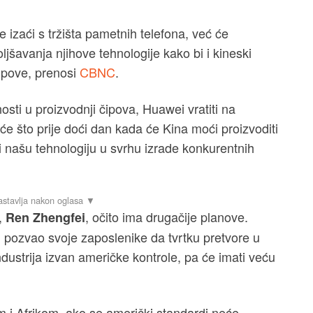
izaći s tržišta pametnih telefona, već će
jšavanja njihove tehnologije kako bi i kineski
čipove, prenosi
CBNC
.
i u proizvodnji čipova, Huawei vratiti na
će što prije doći dan kada će Kina moći proizvoditi
ti našu tehnologiju u svrhu izrade konkurentnih
,
, očito ima drugačije planove.
Ren Zhengfei
m pozvao svoje zaposlenike da tvrtku pretvore u
 industrija izvan američke kontrole, pa će imati veću
i Afrikom, ako se američki standardi neće