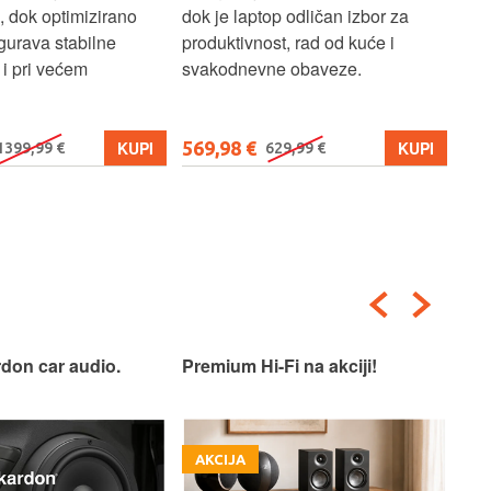
, dok optimizirano
dok je laptop odličan izbor za
pre
gurava stabilne
produktivnost, rad od kuće i
jed
i pri većem
svakodnevne obaveze.
lap
osn
569,98 €
579
KUPI
KUPI
1399,99 €
629,99 €
don car audio.
Premium Hi-Fi na akciji!
Pre
AKCIJA
A