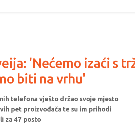
ija: 'Nećemo izaći s tr
o biti na vrhu'
nih telefona vješto držao svoje mjesto
prvih pet proizvođača te su im prihodi
i za 47 posto