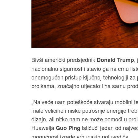
Bivši američki predsjednik
,
Donald Trump
nacionalnu sigurnost i stavio ga na crnu lis
onemogućen pristup ključnoj tehnologiji za 
brojkama, značajno utjecalo i na samu prod
„Najveće nam poteškoće stvaraju mobilni t
male veličine i niske potrošnje energije tr
dizajn, ali nitko nam ne može pomoći u proi
Huaweija
ističući jedan od najve
Guo Ping
mogućnost izrade vrhunskih poluvodiča.