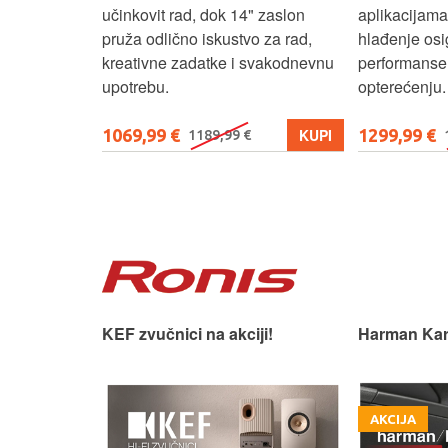
ost.
učinkovit rad, dok 14" zaslon
aplikacijama
pruža odlično iskustvo za rad,
hlađenje osi
kreativne zadatke i svakodnevnu
performanse 
upotrebu.
opterećenju.
1069,99 €
1299,99 €
KUPI
KUPI
1189,99 €
 slušaonicu.
KEF zvučnici na akciji!
Harman Kar
AKCIJA