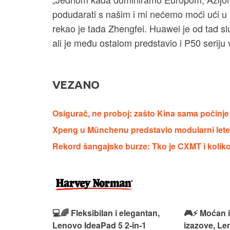
podudarati s našim i mi nećemo moći ući u 
rekao je tada Zhengfei. Huawei je od tad s
ali je među ostalom predstavio i P50 seriju
VEZANO
Osigurač, ne proboj: zašto Kina sama počinje
Xpeng u Münchenu predstavio modularni lete
Rekord šangajske burze: Tko je CXMT i koliko
 – premium
💻🌈 Fleksibilan i elegantan,
🎮⚡ Moćan 
ija i
Lenovo IdeaPad 5 2‑in‑1
izazove, L