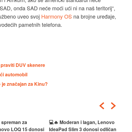
SAD, onda SAD neće moći ući ni na naš teritorij“,
lužbeno uveo svoj
Harmony OS
na brojne uređaje,
 vodećih pametnih telefona.
 praviti DUV skenere
ći automobil
 je značajan za Kinu?
i spreman za
💻🔥 Moderan i lagan, Lenovo
💻✨
enovo LOQ 15 donosi
IdeaPad Slim 3 donosi odličan
pra