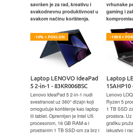
e za rad i
savršen je za rad, kreativu i
vrhunske p
omisa!
svakodnevnu produktivnost u
gaming i za
svakom načinu korištenja.
kompromisa
-10% + POKLON
-100 € + P
oga 9 -
Laptop LENOVO IdeaPad
Laptop 
5 2-in-1 - 83KR006BSC
15AHP10 
ažan Intel
Lenovo IdeaPad 5 2‑in‑1 nudi
Lenovo LOQ
RAM-a i 1 TB
svestranost uz 360° dizajn koji
Ryzen 5 pro
 rad, uz 14"
omogućuje korištenje kao laptop
1 TB SSD za 
u‑1 dizajn
ili tablet. Opremljen je Intel U5
prostora. U
enje kao
procesorom, 16 GB RAM-a i
grafiku pruž
aksimalnu
prostranim 1 TB SSD‑om za brz i
iskustvo i r