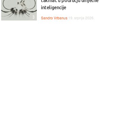
takmac u području umjetne
inteligencije
3
Sandro Vrbanus
19. srpnja 2026.
 Jednostavan, pouzdan i
💻💼 Svestran i pouzdan, HP
ktičan, Lenovo IdeaPad 1
idealan je izbor za svakodne