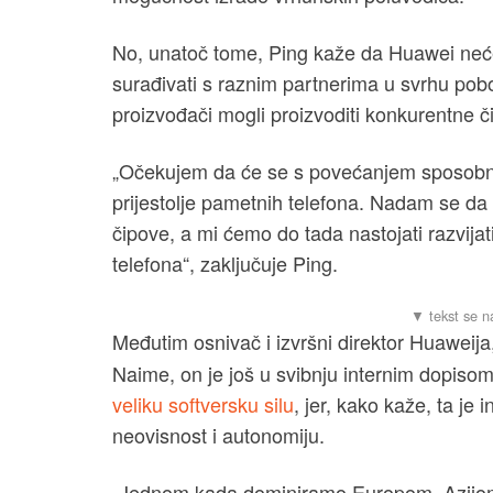
No, unatoč tome, Ping kaže da Huawei neće 
surađivati s raznim partnerima u svrhu pobol
proizvođači mogli proizvoditi konkurentne 
„Očekujem da će se s povećanjem sposobnost
prijestolje pametnih telefona. Nadam se da 
čipove, a mi ćemo do tada nastojati razvija
telefona“, zaključuje Ping.
Međutim osnivač i izvršni direktor Huaweija
Naime, on je još u svibnju internim dopiso
veliku softversku silu
, jer, kako kaže, ta je
neovisnost i autonomiju.
„Jednom kada dominiramo Europom, Azijom 