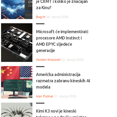
je CXMT i koliko je značajan
za Kinu?
Bug.hr
28. srpnja 2026.
Microsoft će implementirati
procesore AMD Instinct i
AMD EPYC sljedeće
generacije
Gorden Knezović
22. srpnja 2026.
Američka administracija
razmatra zabranu kineskih AI
modela
Ivan Podnar
21. srpnja 2026.
Kimi K3 novi je kineski