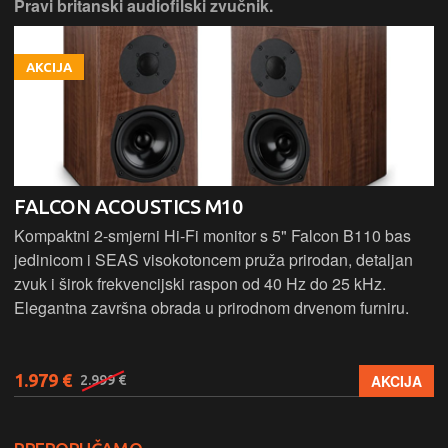
Pravi britanski audiofilski zvučnik.
AKCIJA
FALCON ACOUSTICS M10
Kompaktni 2-smjerni Hi-Fi monitor s 5" Falcon B110 bas
jedinicom i SEAS visokotoncem pruža prirodan, detaljan
zvuk i širok frekvencijski raspon od 40 Hz do 25 kHz.
Elegantna završna obrada u prirodnom drvenom furniru.
1.979 €
AKCIJA
2.999 €