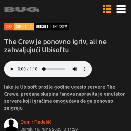
IGRE
SIMULACIJE
UBISOFT
THE CREW
The Crew je ponovno igriv, ali ne
zahvaljujući Ubisoftu
Iako je Ubisoft prošle godine ugasio servere The
Crewa, predana skupina fanova napravila je emulator
servera koji igračima omogućava da ga ponovno
zaigraju
Damir Radešić
utorak, 16. rujna 2025. u 11:29