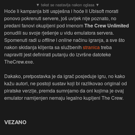
Hoće li kampanja biti uspješna i hoće li Ubisoft morati
ponovo pokrenuti servere, još uvijek nije poznato, no
predani fanovi okupljeni pod imenom
The Crew Unlimited
ponudili su svoje rješenje u vidu emulatora servera.
Spomenuti radi u
offline
i
online
načinu igranja, a sve što
nakon skidanja klijenta sa službenih
stranica
treba
napraviti jest definirati putanju do izvršne datoteke
TheCrew.exe.
Dakako, pretpostavka je da igrač posjeduje igru, no kako
kažu autori, ne postoji sustav koji bi razlikovao original od
piratske verzije, premda sumnjamo da oni kojima je ovaj
emulator namijenjen nemaju legalno kupljeni The Crew.
VEZANO