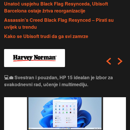
Unatoč uspjehu Black Flag Resynceda, Ubisoft
Barcelona ostaje žrtva reorganizacije
Assassin's Creed Black Flag Resynced – Pirati su
uvijek u trendu
Kako se Ubisoft trudi da ga svi zamrze
💻💼 Svestran i pouzdan, HP 15 idealan je izbor za
svakodnevni rad, učenje i multimediju.