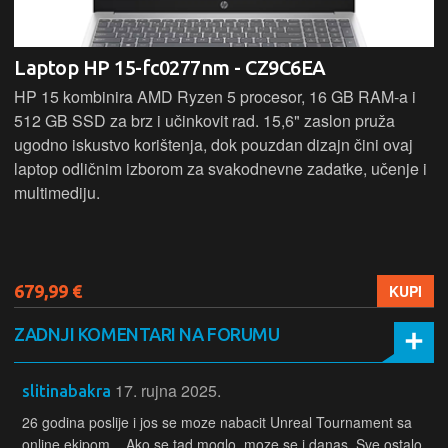
Laptop HP 15-fc0277nm - CZ9C6EA
HP 15 kombinira AMD Ryzen 5 procesor, 16 GB RAM-a i
512 GB SSD za brz i učinkovit rad. 15,6" zaslon pruža
ugodno iskustvo korištenja, dok pouzdan dizajn čini ovaj
laptop odličnim izborom za svakodnevne zadatke, učenje i
multimediju.
679,99 €
KUPI
ZADNJI KOMENTARI NA FORUMU
17. rujna 2025.
slitinabakra
26 godina poslije i jos se moze nabacit Unreal Tournament sa
online ekipom. Ako se tad moglo, moze se i danas. Sve ostalo