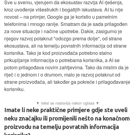
Sve u svemu, vjerujem da ekosustav razvija AI rješenja,
kroz uvođenje višestrukih i bogatijih iskustava. AI tu nije
novost – na primjer, Google ga je koristio u pametnim
telefonima i mnogo ranije. Smatram da je sada prilagođen
za nove situacije i načine upotrebe. Dakle, zasigurno je
njegov razvoj potaknut "odozgo prema dolje", od strane
ekosustava, ali na temelju povratnih informacija od strane
korisnika. Tako je kod proizvođača potrebno stalno
prikupljanje informacija o potrebama korisnika, a AI se
potom prilagođava novim zahtjevima. Tako da mislim da je
riječ i o jednom i o drumom, malo je razvoj potaknut od
strane proizvođača, ali također ga pokreće i prilagođavanje
korisniku.
Imate li neke praktične primjere gdje ste uveli
neku značajku ili promijenili nešto na konačnom
proizvodu na temelju povratnih informacija