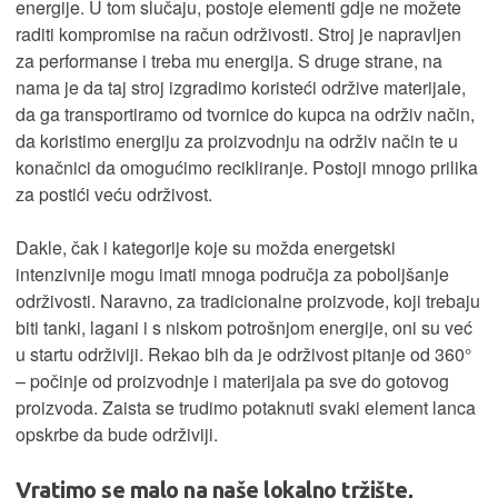
energije. U tom slučaju, postoje elementi gdje ne možete
raditi kompromise na račun održivosti. Stroj je napravljen
za performanse i treba mu energija. S druge strane, na
nama je da taj stroj izgradimo koristeći održive materijale,
da ga transportiramo od tvornice do kupca na održiv način,
da koristimo energiju za proizvodnju na održiv način te u
konačnici da omogućimo recikliranje. Postoji mnogo prilika
za postići veću održivost.
Dakle, čak i kategorije koje su možda energetski
intenzivnije mogu imati mnoga područja za poboljšanje
održivosti. Naravno, za tradicionalne proizvode, koji trebaju
biti tanki, lagani i s niskom potrošnjom energije, oni su već
u startu održiviji. Rekao bih da je održivost pitanje od 360°
– počinje od proizvodnje i materijala pa sve do gotovog
proizvoda. Zaista se trudimo potaknuti svaki element lanca
opskrbe da bude održiviji.
Vratimo se malo na naše lokalno tržište,