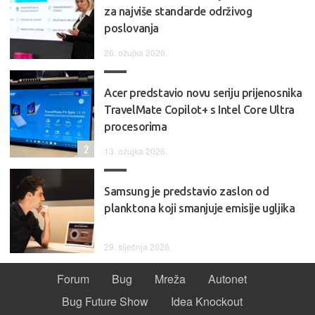
za najviše standarde održivog
poslovanja
26. ožujka 2026.
Acer predstavio novu seriju prijenosnika
TravelMate Copilot+ s Intel Core Ultra
procesorima
2
13. ožujka 2026.
Samsung je predstavio zaslon od
planktona koji smanjuje emisije ugljika
29. siječnja 2026.
Forum
Bug
Mreža
Autonet
Bug Future Show
Idea Knockout