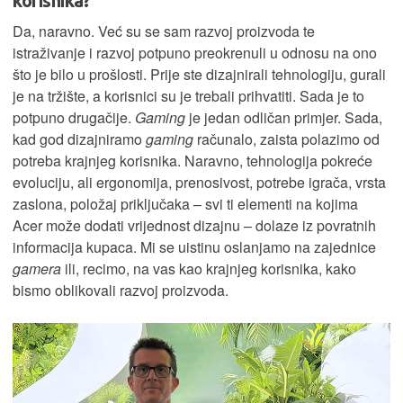
korisnika?
Da, naravno. Već su se sam razvoj proizvoda te
istraživanje i razvoj potpuno preokrenuli u odnosu na ono
što je bilo u prošlosti. Prije ste dizajnirali tehnologiju, gurali
je na tržište, a korisnici su je trebali prihvatiti. Sada je to
potpuno drugačije.
Gaming
je jedan odličan primjer. Sada,
kad god dizajniramo
gaming
računalo, zaista polazimo od
potreba krajnjeg korisnika. Naravno, tehnologija pokreće
evoluciju, ali ergonomija, prenosivost, potrebe igrača, vrsta
zaslona, položaj priključaka – svi ti elementi na kojima
Acer može dodati vrijednost dizajnu – dolaze iz povratnih
informacija kupaca. Mi se uistinu oslanjamo na zajednice
gamera
ili, recimo, na vas kao krajnjeg korisnika, kako
bismo oblikovali razvoj proizvoda.