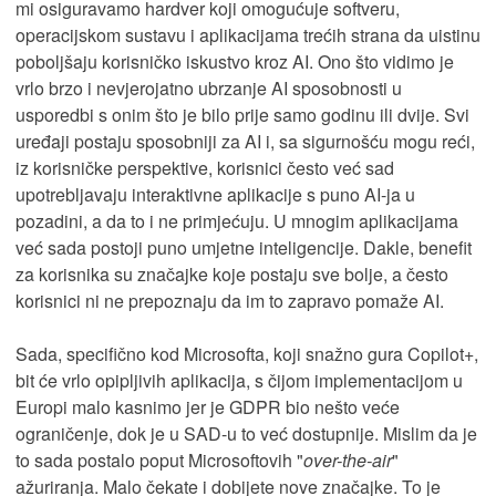
mi osiguravamo hardver koji omogućuje softveru,
operacijskom sustavu i aplikacijama trećih strana da uistinu
poboljšaju korisničko iskustvo kroz AI. Ono što vidimo je
vrlo brzo i nevjerojatno ubrzanje AI sposobnosti u
usporedbi s onim što je bilo prije samo godinu ili dvije. Svi
uređaji postaju sposobniji za AI i, sa sigurnošću mogu reći,
iz korisničke perspektive, korisnici često već sad
upotrebljavaju interaktivne aplikacije s puno AI-ja u
pozadini, a da to i ne primjećuju. U mnogim aplikacijama
već sada postoji puno umjetne inteligencije. Dakle, benefit
za korisnika su značajke koje postaju sve bolje, a često
korisnici ni ne prepoznaju da im to zapravo pomaže AI.
Sada, specifično kod Microsofta, koji snažno gura Copilot+,
bit će vrlo opipljivih aplikacija, s čijom implementacijom u
Europi malo kasnimo jer je GDPR bio nešto veće
ograničenje, dok je u SAD-u to već dostupnije. Mislim da je
to sada postalo poput Microsoftovih "
over-the-air
"
ažuriranja. Malo čekate i dobijete nove značajke. To je