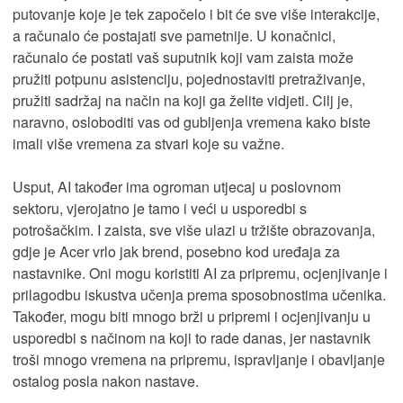
putovanje koje je tek započelo i bit će sve više interakcije,
a računalo će postajati sve pametnije. U konačnici,
računalo će postati vaš suputnik koji vam zaista može
pružiti potpunu asistenciju, pojednostaviti pretraživanje,
pružiti sadržaj na način na koji ga želite vidjeti. Cilj je,
naravno, osloboditi vas od gubljenja vremena kako biste
imali više vremena za stvari koje su važne.
Usput, AI također ima ogroman utjecaj u poslovnom
sektoru, vjerojatno je tamo i veći u usporedbi s
potrošačkim. I zaista, sve više ulazi u tržište obrazovanja,
gdje je Acer vrlo jak brend, posebno kod uređaja za
nastavnike. Oni mogu koristiti AI za pripremu, ocjenjivanje i
prilagodbu iskustva učenja prema sposobnostima učenika.
Također, mogu biti mnogo brži u pripremi i ocjenjivanju u
usporedbi s načinom na koji to rade danas, jer nastavnik
troši mnogo vremena na pripremu, ispravljanje i obavljanje
ostalog posla nakon nastave.