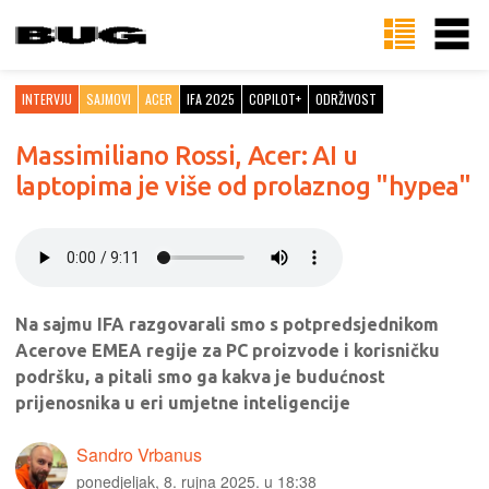
INTERVJU
SAJMOVI
ACER
IFA 2025
COPILOT+
ODRŽIVOST
Massimiliano Rossi, Acer: AI u
laptopima je više od prolaznog "hypea"
Na sajmu IFA razgovarali smo s potpredsjednikom
Acerove EMEA regije za PC proizvode i korisničku
podršku, a pitali smo ga kakva je budućnost
prijenosnika u eri umjetne inteligencije
Sandro Vrbanus
ponedjeljak, 8. rujna 2025. u 18:38