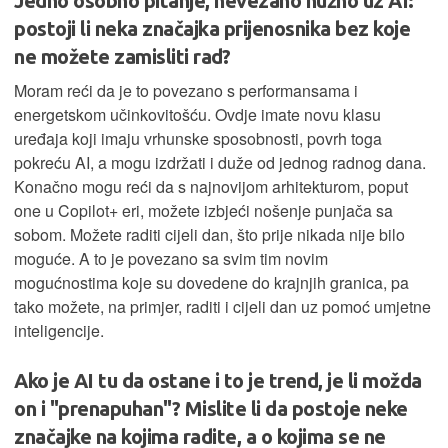
Jedno osobno pitanje, nevezano nužno uz AI:
postoji li neka značajka prijenosnika bez koje
ne možete zamisliti rad?
Moram reći da je to povezano s performansama i
energetskom učinkovitošću. Ovdje imate novu klasu
uređaja koji imaju vrhunske sposobnosti, povrh toga
pokreću AI, a mogu izdržati i duže od jednog radnog dana.
Konačno mogu reći da s najnovijom arhitekturom, poput
one u Copilot+ eri, možete izbjeći nošenje punjača sa
sobom. Možete raditi cijeli dan, što prije nikada nije bilo
moguće. A to je povezano sa svim tim novim
mogućnostima koje su dovedene do krajnjih granica, pa
tako možete, na primjer, raditi i cijeli dan uz pomoć umjetne
inteligencije.
Ako je AI tu da ostane i to je trend, je li možda
on i "prenapuhan"? Mislite li da postoje neke
značajke na kojima radite, a o kojima se ne