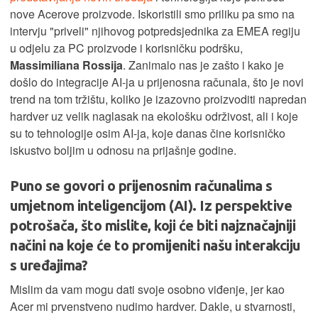
nove Acerove proizvode. Iskoristili smo priliku pa smo na
intervju "priveli" njihovog potpredsjednika za EMEA regiju
u odjelu za PC proizvode i korisničku podršku,
Massimiliana Rossija
. Zanimalo nas je zašto i kako je
došlo do integracije AI-ja u prijenosna računala, što je novi
trend na tom tržištu, koliko je izazovno proizvoditi napredan
hardver uz velik naglasak na ekološku održivost, ali i koje
su to tehnologije osim AI-ja, koje danas čine korisničko
iskustvo boljim u odnosu na prijašnje godine.
Puno se govori o prijenosnim računalima s
umjetnom inteligencijom (AI). Iz perspektive
potrošača, što mislite, koji će biti najznačajniji
načini na koje će to promijeniti našu interakciju
s uređajima?
Mislim da vam mogu dati svoje osobno viđenje, jer kao
Acer mi prvenstveno nudimo hardver. Dakle, u stvarnosti,