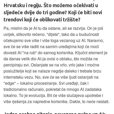
Hrvatsku i regiju. Što možemo očekivati u
sljedeće dvije do tri godine? Koji će biti novi
trendovi koji će oblikovati tržište?
Pa, mislim da je AI tu da ostane, ali se razvija. On je još
uvijek, slikovito rečeno, "dijete", tako da u budućnosti
očekujemo sve više i više toga vezanog uz AI. Naravno,
sve će se više raditi na samim uređajima koji će moći
dovesti AI "na rub" do samog korisnika. Ključni element je
da danas velik dio AI-ja ovisi o oblaku, što možda ne
percipiraju svi. Oslanjate se na vrlo, vrlo jake i moćne
poslužitelje koji se nalaze negdje daleko i trebate brzu
internetsku vezu. No, sve će se više ljudi oslanjati na
"edge" – lokalno procesiranje. Svi uređaji, čak i
tradicionalno računalo, pokretat će mnogo AI zadataka
lokalno. To je evolucija. Bit će više slučajeva upotrebe i
više rješenja za napredne korisnike. Dakle, to neće nestati.