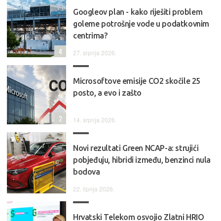
Googleov plan - kako riješiti problem
goleme potrošnje vode u podatkovnim
centrima?
4
27. srpnja 2026.
Microsoftove emisije CO2 skočile 25
posto, a evo i zašto
2
14. srpnja 2026.
Novi rezultati Green NCAP-a: strujići
pobjeđuju, hibridi između, benzinci nula
bodova
22. lipnja 2026.
Hrvatski Telekom osvojio Zlatni HRIO