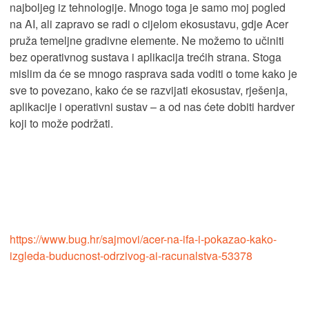
najboljeg iz tehnologije. Mnogo toga je samo moj pogled
na AI, ali zapravo se radi o cijelom ekosustavu, gdje Acer
pruža temeljne gradivne elemente. Ne možemo to učiniti
bez operativnog sustava i aplikacija trećih strana. Stoga
mislim da će se mnogo rasprava sada voditi o tome kako je
sve to povezano, kako će se razvijati ekosustav, rješenja,
aplikacije i operativni sustav – a od nas ćete dobiti hardver
koji to može podržati.
https://www.bug.hr/sajmovi/acer-na-ifa-i-pokazao-kako-
izgleda-buducnost-odrzivog-ai-racunalstva-53378