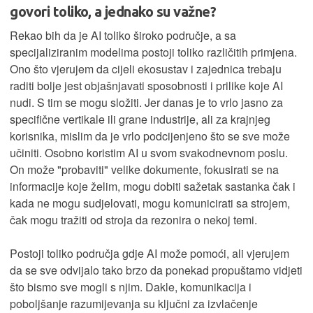
govori toliko, a jednako su važne?
Rekao bih da je AI toliko široko područje, a sa
specijaliziranim modelima postoji toliko različitih primjena.
Ono što vjerujem da cijeli ekosustav i zajednica trebaju
raditi bolje jest objašnjavati sposobnosti i prilike koje AI
nudi. S tim se mogu složiti. Jer danas je to vrlo jasno za
specifične vertikale ili grane industrije, ali za krajnjeg
korisnika, mislim da je vrlo podcijenjeno što se sve može
učiniti. Osobno koristim AI u svom svakodnevnom poslu.
On može "probaviti" velike dokumente, fokusirati se na
informacije koje želim, mogu dobiti sažetak sastanka čak i
kada ne mogu sudjelovati, mogu komunicirati sa strojem,
čak mogu tražiti od stroja da rezonira o nekoj temi.
Postoji toliko područja gdje AI može pomoći, ali vjerujem
da se sve odvijalo tako brzo da ponekad propuštamo vidjeti
što bismo sve mogli s njim. Dakle, komunikacija i
poboljšanje razumijevanja su ključni za izvlačenje