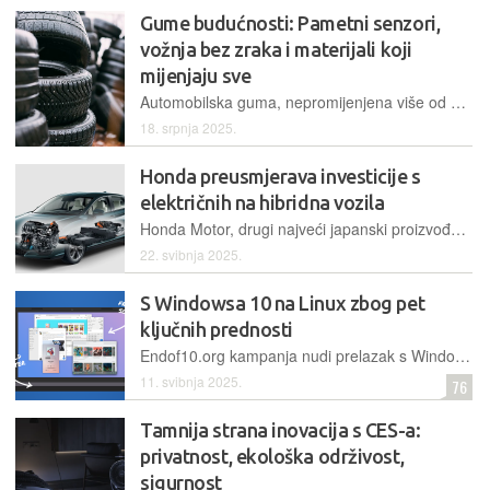
Gume budućnosti: Pametni senzori,
vožnja bez zraka i materijali koji
mijenjaju sve
Automobilska guma, nepromijenjena više od stoljeća, prolazi kroz transformaciju
18. srpnja 2025.
Honda preusmjerava investicije s
električnih na hibridna vozila
Honda Motor, drugi najveći japanski proizvođač automobila, smanjuje ulaganja u električna vozila i preusmjerava fokus na hibridna vozila zbog globalnog usporavanja potražnje za električnim modelima.
22. svibnja 2025.
S Windowsa 10 na Linux zbog pet
ključnih prednosti
Endof10.org kampanja nudi prelazak s Windowsa 10 na Linux zbog pet ključnih prednosti: financijske uštede, zaštite privatnosti, ekološke odgovornosti, dostupnosti lokalne podrške i veće kontrole nad uređajem, sve u cilju produljenja životnog vijeka računala nakon isteka podrške...
11. svibnja 2025.
76
Tamnija strana inovacija s CES-a:
privatnost, ekološka održivost,
sigurnost