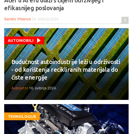
Acer u AI eru ulazi s ciljem održivijeg i
efikasnijeg poslovanja
Sandro Vrbanus
24. svibnja 2024.
1
AUTOMOBILI
Budućnost autoindustrije leži u održivosti
- od korištenja recikliranih materijala do
čiste energije
Autonet.hr
16. svibnja 2024.
TEHNOLOGIJE