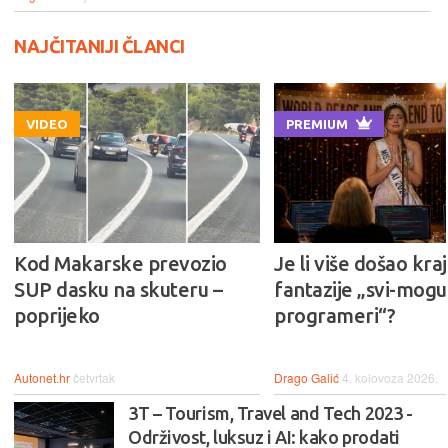
NAJČITANIJI ČLANCI
VIDEO
PREMIUM
Kod Makarske prevozio
Je li više došao kraj
SUP dasku na skuteru –
fantazije „svi-mogu-
poprijeko
programeri“?
Autonet.hr
četvrtak
Drago Galić
4. kolovoza 2026.
3T – Tourism, Travel and Tech 2023 -
Održivost, luksuz i AI: kako prodati