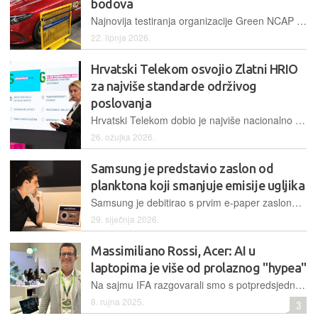
bodova
Najnovija testiranja organizacije Green NCAP potvrđuju vrhunsku održivost električnog modela Mercedes-Benz CLA EQ, dok klasični benzinski modeli sve više zaostaju u ekološkim ocjenama
22. lipnja 2026.
Hrvatski Telekom osvojio Zlatni HRIO
za najviše standarde održivog
poslovanja
Hrvatski Telekom dobio je najviše nacionalno priznanje za održivost, zahvaljujući dugogodišnjim ulaganjima u modernu mrežu, smanjenje emisija, kružno gospodarstvo i razvoj digitalnih vještina građana
26. ožujka 2026.
Samsung je predstavio zaslon od
planktona koji smanjuje emisije ugljika
Samsung je debitirao s prvim e-paper zaslonom u boji čije je kućište napravljeno od bio-smole dobivene iz fitoplanktona
29. siječnja 2026.
Massimiliano Rossi, Acer: AI u
laptopima je više od prolaznog "hypea"
Na sajmu IFA razgovarali smo s potpredsjednikom Acerove EMEA regije za PC proizvode i korisničku podršku, a pitali smo ga kakva je budućnost prijenosnika u eri umjetne inteligencije
8. rujna 2025.
3