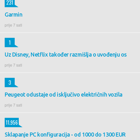
231
Garmin
prije 7 sati
1
Uz Disney, Netflix također razmišlja o uvođenju os
prije 7 sati
3
Peugeot odustaje od isključivo električnih vozila
prije 7 sati
11.956
Sklapanje PC konfiguracija - od 1000 do 1300 EUR