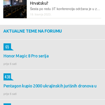
Hrvatsku?
Šesta po redu 3T konferencija održana je u zagrebačkom kinu Kaptol Boutique Cinema & Bar. Glavne teme ove godine bili su umjetna inteligencija – čiji je eksplozivan rast bio jedan od hitova prošle godine – zatim, održivost i luksuz...
19. travnja 2023.
AKTUALNE TEME NA FORUMU
65
Honor Magic 8 Pro serija
prije 6 sati
438
Pentagon kupio 2000 ukrajinskih jurišnih dronova u
prije 6 sati