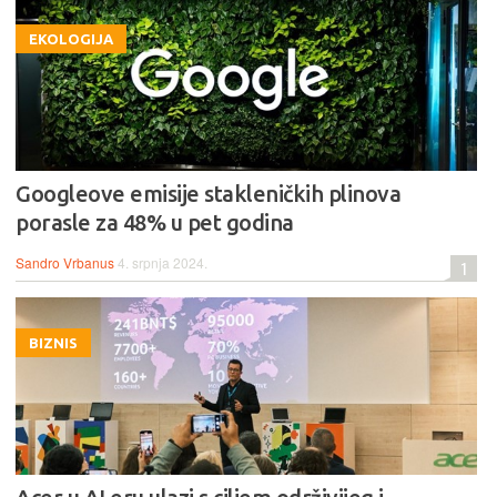
EKOLOGIJA
Googleove emisije stakleničkih plinova
porasle za 48% u pet godina
Sandro Vrbanus
4. srpnja 2024.
1
BIZNIS