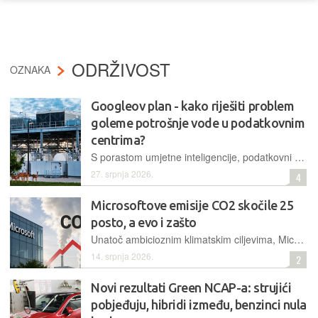
ODRŽIVOST
OZNAKA
Googleov plan - kako riješiti problem
goleme potrošnje vode u podatkovnim
centrima?
S porastom umjetne inteligencije, podatkovni centri troše ogromne količine vode. Google je predstavio strategiju s pet točaka kojom do 2030. planira postati "vodno pozitivan" i vratiti više vode nego što potroši
27. srpnja 2026.
4
Microsoftove emisije CO2 skočile 25
posto, a evo i zašto
Unatoč ambicioznim klimatskim ciljevima, Microsoft bilježi značajan porast emisija stakleničkih plinova. Glavni pokretač je brza ekspanzija infrastrukture za umjetnu inteligenciju, što postavlja ozbiljne izazove za cijelu tehnološku industriju
14. srpnja 2026.
2
Novi rezultati Green NCAP-a: strujići
pobjeđuju, hibridi između, benzinci nula