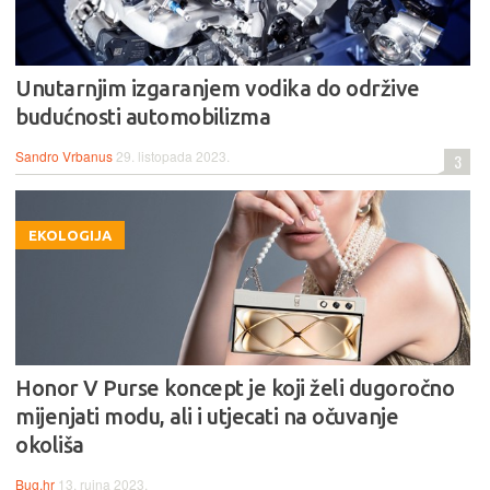
Unutarnjim izgaranjem vodika do održive
budućnosti automobilizma
Sandro Vrbanus
29. listopada 2023.
3
EKOLOGIJA
Honor V Purse koncept je koji želi dugoročno
mijenjati modu, ali i utjecati na očuvanje
okoliša
Bug.hr
13. rujna 2023.