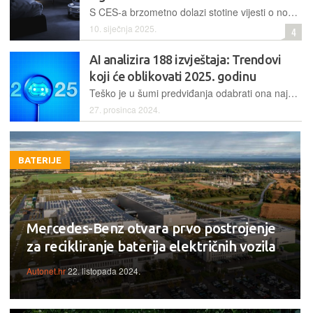
S CES-a brzometno dolazi stotine vijesti o novim proizvodima i izumima i mnogi su doista potrebni tržištu. Većina ih se hvali, ali među njima ima onih koji zaslužuju kritike...
10. siječnja 2025.
4
AI analizira 188 izvještaja: Trendovi
koji će oblikovati 2025. godinu
Teško je u šumi predviđanja odabrati ona najvažnija pa je magazin Fast Company, koristeći alat NotebookLM, dao umjetnoj inteligenciji da prebire po 188 izvještaja iz različitih sektora i sažme predviđanja za 2025. godinu
27. prosinca 2024.
BATERIJE
Mercedes-Benz otvara prvo postrojenje
za recikliranje baterija električnih vozila
Autonet.hr
22. listopada 2024.