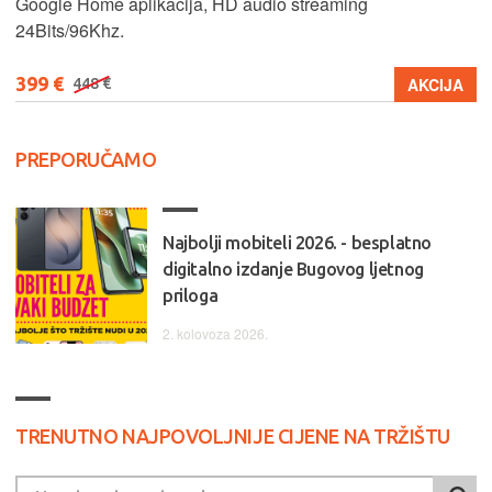
Google Home aplikacija, HD audio streaming
24Bits/96Khz.
399 €
AKCIJA
448 €
PREPORUČAMO
Najbolji mobiteli 2026. - besplatno
digitalno izdanje Bugovog ljetnog
priloga
2. kolovoza 2026.
TRENUTNO NAJPOVOLJNIJE CIJENE NA TRŽIŠTU