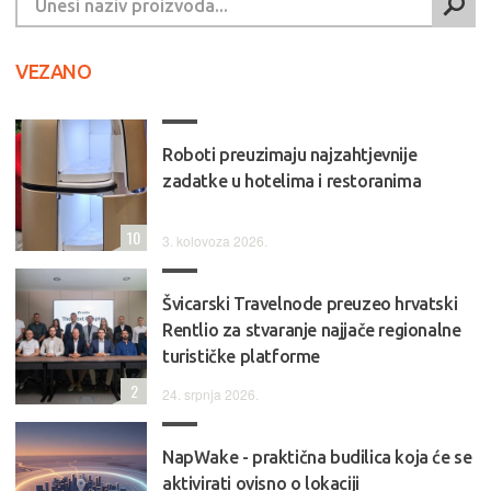
VEZANO
Roboti preuzimaju najzahtjevnije
zadatke u hotelima i restoranima
10
3. kolovoza 2026.
Švicarski Travelnode preuzeo hrvatski
Rentlio za stvaranje najjače regionalne
turističke platforme
2
24. srpnja 2026.
NapWake - praktična budilica koja će se
aktivirati ovisno o lokaciji