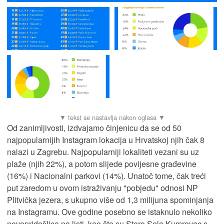
Od zanimljivosti, izdvajamo činjenicu da se od 50
najpopularnijih Instagram lokacija u Hrvatskoj njih čak 8
nalazi u Zagrebu. Najpopularniji lokaliteti vezani su uz
plaže (njih 22%), a potom slijede povijesne građevine
(16%) i Nacionalni parkovi (14%). Unatoč tome, čak treći
put zaredom u ovom istraživanju "pobjedu" odnosi NP
Plitvička jezera, s ukupno više od 1,3 milijuna spominjanja
na Instagramu. Ove godine posebno se istaknulo nekoliko
novopridošlica na listi, kao što su Staro Selo Kumrovec s