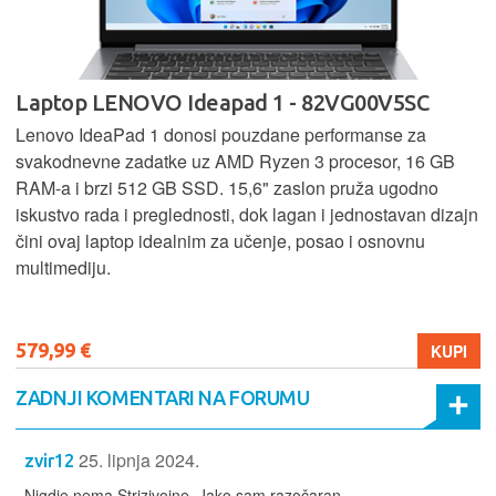
Laptop LENOVO Ideapad 1 - 82VG00V5SC
Lenovo IdeaPad 1 donosi pouzdane performanse za
svakodnevne zadatke uz AMD Ryzen 3 procesor, 16 GB
RAM-a i brzi 512 GB SSD. 15,6" zaslon pruža ugodno
iskustvo rada i preglednosti, dok lagan i jednostavan dizajn
čini ovaj laptop idealnim za učenje, posao i osnovnu
multimediju.
579,99 €
KUPI
ZADNJI KOMENTARI NA FORUMU
25. lipnja 2024.
zvir12
Nigdje nema Strizivojne. Jako sam razočaran.