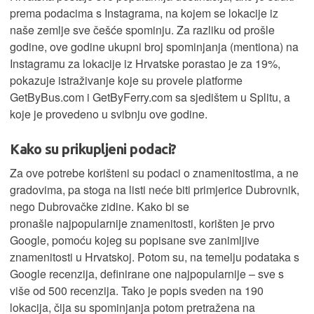
prema podacima s Instagrama, na kojem se lokacije iz
naše zemlje sve češće spominju. Za razliku od prošle
godine, ove godine ukupni broj spominjanja (mentiona) na
Instagramu za lokacije iz Hrvatske porastao je za 19%,
pokazuje istraživanje koje su provele platforme
GetByBus.com i GetByFerry.com sa sjedištem u Splitu, a
koje je provedeno u svibnju ove godine.
Kako su prikupljeni podaci?
Za ove potrebe korišteni su podaci o znamenitostima, a ne
gradovima, pa stoga na listi neće biti primjerice Dubrovnik,
nego Dubrovačke zidine. Kako bi se
pronašle najpopularnije znamenitosti, korišten je prvo
Google, pomoću kojeg su popisane sve zanimljive
znamenitosti u Hrvatskoj. Potom su, na temelju podataka s
Google recenzija, definirane one najpopularnije – sve s
više od 500 recenzija. Tako je popis sveden na 190
lokacija, čija su spominjanja potom pretražena na