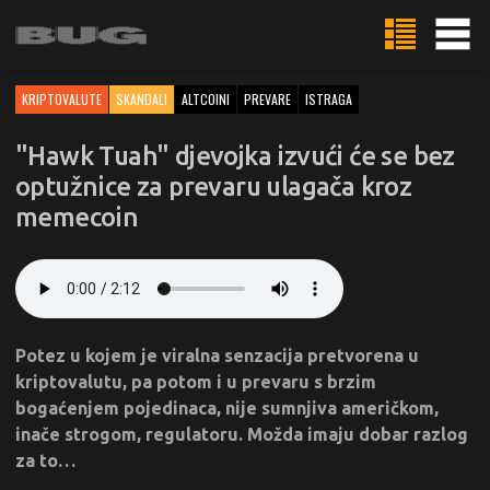
KRIPTOVALUTE
SKANDALI
ALTCOINI
PREVARE
ISTRAGA
"Hawk Tuah" djevojka izvući će se bez
optužnice za prevaru ulagača kroz
memecoin
Potez u kojem je viralna senzacija pretvorena u
kriptovalutu, pa potom i u prevaru s brzim
bogaćenjem pojedinaca, nije sumnjiva američkom,
inače strogom, regulatoru. Možda imaju dobar razlog
za to…