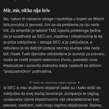
Mir, mir, nitko nije kriv
No, nakon tri mjeseca istrage i razdoblja u kojem se Welch
bila povukla iz javnosti, čini se da problema za nju neće
biti. Za američki je tabloid TMZ izjavila protekloga tjedna
da je surađivala sa SEC-om, vlastima i odvjetnicima te da
je priča zaključena – istraga SEC-a je zaključena, a
odlučeno je da daljnjih poteza oko tog slučaja više neće
biti. Hawk Tuah djevojka oslobođena je sumnje za prevaru,
može se vratiti svojem redovnom životu, pokretati nove
kriptovalute i općenito slobodno dalje nastaviti sa sličnim
"poduzetničkim" pothvatima.
Iz SEC-a nisu službeno objasnili zašto su i kako došli do
zaključka da ovaj slučaj lansiranja, pumpanja te naglog
urušavanja cijene kriptoimovine nije okarakteriziran kao
prevara, međutim, neki imaju logično objašnjenje. Naime,