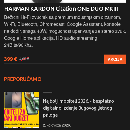
HARMAN KARDON Citation ONE DUO MKIII
Bežicni Hi-Fi zvucnik sa premium industrijskim dizajnom,
Wi-Fi, Bluetooth, Chromecast, Google Assistant, kontrole
na dodir, snaga 40W, mogucnost uparivanja za stereo zvuk,
Google Home aplikacija, HD audio streaming
24Bits/96Khz.
399 €
AKCIJA
448 €
PREPORUČAMO
Najbolji mobiteli 2026. - besplatno
digitalno izdanje Bugovog ljetnog
priloga
2. kolovoza 2026.