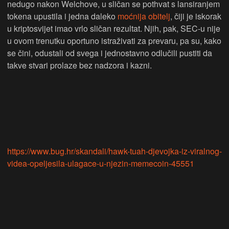
nedugo nakon Welchove, u sličan se pothvat s lansiranjem
tokena upustila i jedna daleko
moćnija
obitelj
, čiji je iskorak
u kriptosvijet imao vrlo sličan rezultat. Njih, pak, SEC-u nije
u ovom trenutku oportuno istraživati za prevaru, pa su, kako
se čini, odustali od svega i jednostavno odlučili pustiti da
takve stvari prolaze bez nadzora i kazni.
https://www.bug.hr/skandali/hawk-tuah-djevojka-iz-viralnog-
videa-opeljesila-ulagace-u-njezin-memecoin-45551