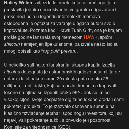
Haliey Welch
, zvijezda Interneta koja se prošloga ljeta
proslavila jednim neočekivanim vulgarnim odgovorom i
preko noći ušla u legendu internetskih memova,
oslobođena je optužbi za varanje ulagača putem svoje
kriptovalute. Poznata kao "Hawk Tuah Girl", ona je krajem
prošle godine lansirala svoj memecoin
HAWK
, tipični
shitcoin
namijenjen špekulantima, pa izvela nešto što su
mnogi opisali kao "
rug pull
" prevaru.
U nekoliko sati nakon lansiranja, ukupna kapitalizacija
altcoina
dosegnula je astronomskih gotovo pola milijarde
dolara, da bi nakon samo 20 minuta pala na oko 25
milijuna – oni, dakle, koji su u prvim trenucima kupovali
tokene na njima su izgubili preko 95%, dok su im po
visokoj cijeni svoje besplatne digitalne tokene prodali sami
pokretači projekta. To je izazvalo osnovane sumnje na
klasično "izvlačenje tepiha" ispod nogu investitora, koji su
najavljivali pokretanje tužbi, a privuklo je i pozornost
Komisije za vrijednosnice (SEC).