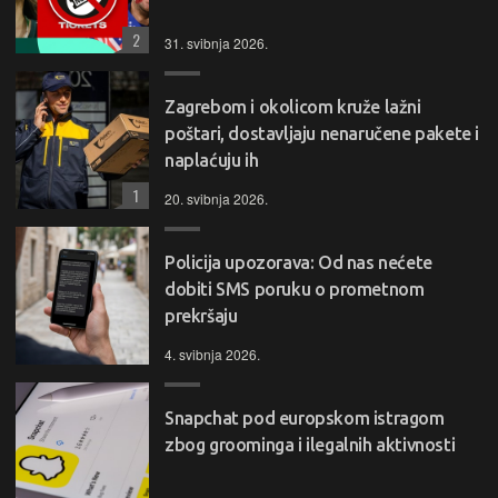
2
31. svibnja 2026.
Zagrebom i okolicom kruže lažni
poštari, dostavljaju nenaručene pakete i
naplaćuju ih
1
20. svibnja 2026.
Policija upozorava: Od nas nećete
dobiti SMS poruku o prometnom
prekršaju
4. svibnja 2026.
Snapchat pod europskom istragom
zbog groominga i ilegalnih aktivnosti