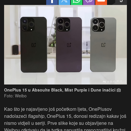
OnePlus 15 u Absoulte Black, Mist Purple i Dune inačici
Foto: Weibo
Kao što je najavljeno još početkom ljeta, OnePlusov
nadolazeći
flagship
, OnePlus 15, donosi redizajn kakav još
nismo vidjeli u seriji. Prve slike koje su objavljene na
Weibou otkrivaju da je tvrtka napustila prepoznatljivi kružni