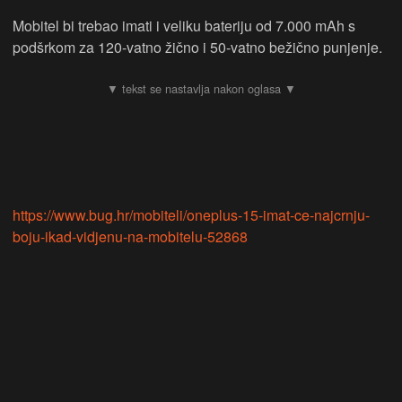
Mobitel bi trebao imati i veliku bateriju od 7.000 mAh s
podšrkom za 120-vatno žično i 50-vatno bežično punjenje.
https://www.bug.hr/mobiteli/oneplus-15-imat-ce-najcrnju-
boju-ikad-vidjenu-na-mobitelu-52868