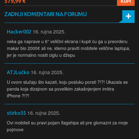
579,99 €
KUPI
ZADNJI KOMENTARI NA FORUMU
16. rujna 2025.
Hacker002
neka ga naprave u 6" veličini ekrana i kupit ću ga u preorderu
makar bio 2000€ ali ne, idemo praviti mobitele veličine laptopa,
jer je normalno nositi ciglu u džepu
16. rujna 2025.
ATJLučko
U ovom slučaju što kazati, koju posluku porati ?!?! Ukazala se
panda koja dizajnom sa povelikim zakašnjenjem imitira
iPhone ?!?!
16. rujna 2025.
stirko55
Ovi mobiteli su pravi pojam flagshipa ali pre glomazni za moje
pojmove