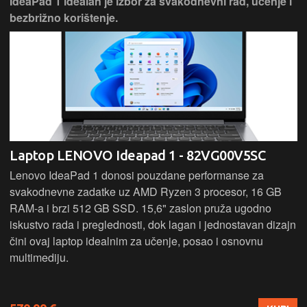
IdeaPad 1 idealan je izbor za svakodnevni rad, učenje i
bezbrižno korištenje.
Laptop LENOVO Ideapad 1 - 82VG00V5SC
Lenovo IdeaPad 1 donosi pouzdane performanse za
svakodnevne zadatke uz AMD Ryzen 3 procesor, 16 GB
RAM-a i brzi 512 GB SSD. 15,6" zaslon pruža ugodno
iskustvo rada i preglednosti, dok lagan i jednostavan dizajn
čini ovaj laptop idealnim za učenje, posao i osnovnu
multimediju.