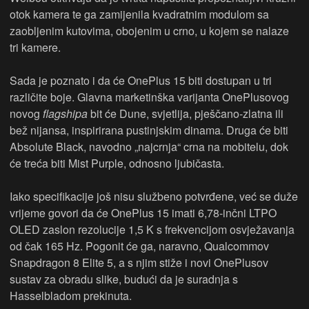
otok kamera te ga zamijenila kvadratnim modulom sa
zaobljenim kutovima, obojenim u crno, u kojem se nalaze
tri kamere.
Sada je poznato i da će OnePlus 15 biti dostupan u tri
različite boje. Glavna marketinška varijanta OnePlusovog
novog
flagshipa
bit će Dune, svjetlija, pješčano-zlatna ili
bež nijansa, inspirirana pustinjskim dinama. Druga će biti
Absolute Black, navodno „najcrnja“ crna na mobitelu, dok
će treća biti Mist Purple, odnosno ljubičasta.
Iako specifikacije još nisu službeno potvrđene, već se duže
vrijeme govori da će OnePlus 15 imati 6,78-inčni LTPO
OLED zaslon rezolucije 1,5 K s frekvencijom osvježavanja
od čak 165 Hz. Pogonit će ga, naravno, Qualcommov
Snapdragon 8 Elite 5, a s njim stiže i novi OnePlusov
sustav za obradu slike, budući da je suradnja s
Hasselbladom prekinuta.