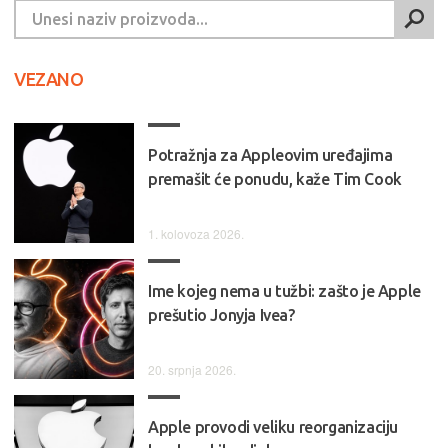
VEZANO
Potražnja za Appleovim uređajima
premašit će ponudu, kaže Tim Cook
1. kolovoza 2026.
Ime kojeg nema u tužbi: zašto je Apple
prešutio Jonyja Ivea?
20. srpnja 2026.
Apple provodi veliku reorganizaciju