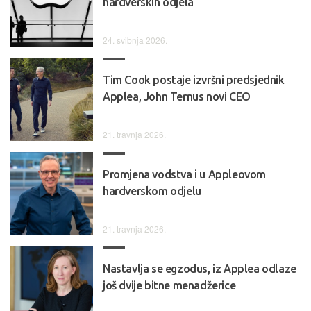
hardverskih odjela
24. svibnja 2026.
Tim Cook postaje izvršni predsjednik
Applea, John Ternus novi CEO
21. travnja 2026.
Promjena vodstva i u Appleovom
hardverskom odjelu
21. travnja 2026.
Nastavlja se egzodus, iz Applea odlaze
još dvije bitne menadžerice