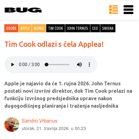
OSOBE
APPLE
BIZNIS
TIM COOK
JOHN TERNUS
CEO
SMJENA
Tim Cook odlazi s čela Applea!
Apple je najavio da će 1. rujna 2026. John Ternus
postati novi izvršni direktor, dok Tim Cook prelazi na
funkciju izvršnog predsjednika uprave nakon
dugogodišnjeg planiranja i traženja nasljednika
Sandro Vrbanus
utorak, 21. travnja 2026. u 00:23