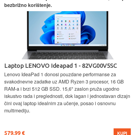
bezbrižno korištenje.
Laptop LENOVO Ideapad 1 - 82VG00V5SC
Lenovo IdeaPad 1 donosi pouzdane performanse za
svakodnevne zadatke uz AMD Ryzen 3 procesor, 16 GB
RAM-a i brzi 512 GB SSD. 15,6" zaslon pruža ugodno
iskustvo rada i preglednosti, dok lagan i jednostavan dizajn
čini ovaj laptop idealnim za učenje, posao i osnovnu
multimediju.
579,99 €
KUPI