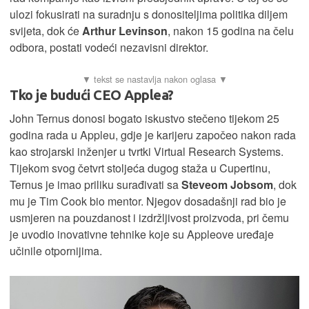
ulozi fokusirati na suradnju s donositeljima politika diljem
svijeta, dok će
Arthur Levinson
, nakon 15 godina na čelu
odbora, postati vodeći nezavisni direktor.
Tko je budući CEO Applea?
John Ternus donosi bogato iskustvo stečeno tijekom 25
godina rada u Appleu, gdje je karijeru započeo nakon rada
kao strojarski inženjer u tvrtki Virtual Research Systems.
Tijekom svog četvrt stoljeća dugog staža u Cupertinu,
Ternus je imao priliku surađivati sa
Steveom Jobsom
, dok
mu je Tim Cook bio mentor. Njegov dosadašnji rad bio je
usmjeren na pouzdanost i izdržljivost proizvoda, pri čemu
je uvodio inovativne tehnike koje su Appleove uređaje
učinile otpornijima.