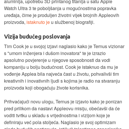
aluminija, upotrebu 3D printanog titanija u satu Apple
Watch Ultra 3 te poboljšanja u mogućnostima popravka
uređaja, čime je produljen životni vijek brojnih Appleovih
proizvoda,
istaknuto je
u službenoj biografiji.
Vizija budućeg poslovanja
Tim Cook je u svojoj izjavi naglasio kako je Ternus vizionar
s "umom inženjera i dušom inovatora" te je izrazio
apsolutno povjerenje u njegove sposobnosti da vodi
kompaniju u bolju budućnost. Cook je istaknuo da mu je
vođenje Applea bila najveća čast u životu, pohvalivši tim
kreativnih i inovativnih ljudi s kojima je radio na stvaranju
proizvoda koji obogaćuju živote korisnika.
Prihvaćajući novu ulogu, Ternus je izjavio kako je ponizan
pred prilikom da nastavi Appleovu misiju, obećavši da će
voditi tvrtku u skladu s vrijednostima i vizijom koje je
definiraju već pola stoljeća. Naglasio je svoj optimizam