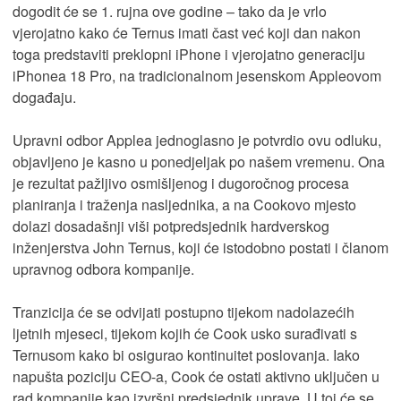
dogodit će se 1. rujna ove godine – tako da je vrlo
vjerojatno kako će Ternus imati čast već koji dan nakon
toga predstaviti preklopni iPhone i vjerojatno generaciju
iPhonea 18 Pro, na tradicionalnom jesenskom Appleovom
događaju.
Upravni odbor Applea jednoglasno je potvrdio ovu odluku,
objavljeno je kasno u ponedjeljak po našem vremenu. Ona
je rezultat pažljivo osmišljenog i dugoročnog procesa
planiranja i traženja nasljednika, a na Cookovo mjesto
dolazi dosadašnji viši potpredsjednik hardverskog
inženjerstva John Ternus, koji će istodobno postati i članom
upravnog odbora kompanije.
Tranzicija će se odvijati postupno tijekom nadolazećih
ljetnih mjeseci, tijekom kojih će Cook usko surađivati s
Ternusom kako bi osigurao kontinuitet poslovanja. Iako
napušta poziciju CEO-a, Cook će ostati aktivno uključen u
rad kompanije kao izvršni predsjednik uprave. U toj će se