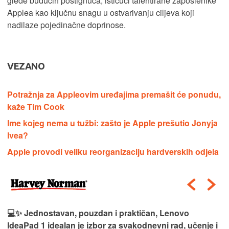
glede budućih postignuća, ističući talentirane zaposlenike
Applea kao ključnu snagu u ostvarivanju ciljeva koji
nadilaze pojedinačne doprinose.
VEZANO
Potražnja za Appleovim uređajima premašit će ponudu,
kaže Tim Cook
Ime kojeg nema u tužbi: zašto je Apple prešutio Jonyja
Ivea?
Apple provodi veliku reorganizaciju hardverskih odjela
💻✨ Jednostavan, pouzdan i praktičan, Lenovo
IdeaPad 1 idealan je izbor za svakodnevni rad, učenje i