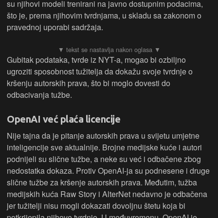
su njihovi modeli trenirani na javno dostupnim podacima,
što je, prema njihovim tvrdnjama, u skladu sa zakonom o
pravednoj uporabi sadržaja.
Gubitak podataka, tvrde iz NYT-a, mogao bi ozbiljno
ugroziti sposobnost tužitelja da dokažu svoje tvrdnje o
kršenju autorskih prava, što bi moglo dovesti do
odbacivanja tužbe.
OpenAI već plaća licencije
Nije tajna da je pitanje autorskih prava u svijetu umjetne
inteligencije sve aktualnije. Brojne medijske kuće i autori
podnijeli su slične tužbe, a neke su već i odbačene zbog
nedostatka dokaza. Protiv OpenAI-ja su podnesene i druge
slične tužbe za kršenje autorskih prava. Međutim, tužba
medijskih kuća Raw Story i AlterNet nedavno je odbačena
jer tužitelji nisu mogli dokazati dovoljnu štetu koja bi
potkrijepila njihove tvrdnje. U međuvremenu, OpenAI je