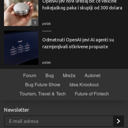
OpenAI-jev novi uređaj bit će veličine
hokejaškog paka i skuplji od 300 dolara
9
petak
Odmetnuti OpenAI-jevi AI agenti su
razmjenjivali otkrivene propuste
petak
Forum
Bug
Mreža
Autonet
Bug Future Show
Idea Knockout
Tourism, Travel & Tech
Future of Fintech
Newsletter