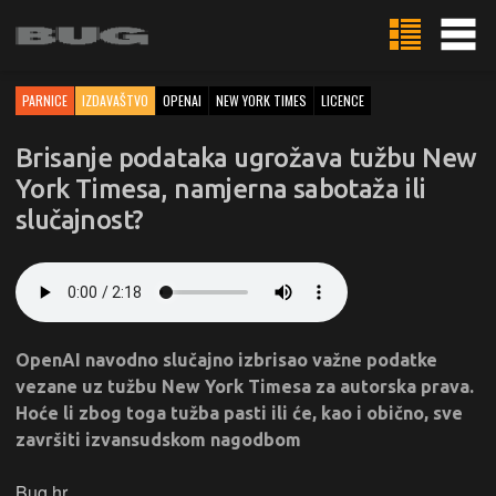
PARNICE
IZDAVAŠTVO
OPENAI
NEW YORK TIMES
LICENCE
Brisanje podataka ugrožava tužbu New
York Timesa, namjerna sabotaža ili
slučajnost?
OpenAI navodno slučajno izbrisao važne podatke
vezane uz tužbu New York Timesa za autorska prava.
Hoće li zbog toga tužba pasti ili će, kao i obično, sve
završiti izvansudskom nagodbom
Bug.hr