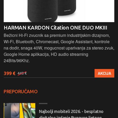
HARMAN KARDON Citation ONE DUO MKIII
Bežicni Hi-Fi zvucnik sa premium industrijskim dizajnom,
Wi-Fi, Bluetooth, Chromecast, Google Assistant, kontrole
na dodir, snaga 40W, mogucnost uparivanja za stereo zvuk,
Google Home aplikacija, HD audio streaming
24Bits/96Khz.
399 €
AKCIJA
448 €
PREPORUČAMO
Najbolji mobiteli 2026. - besplatno
digitalno izdanje Bugovog ljetnog