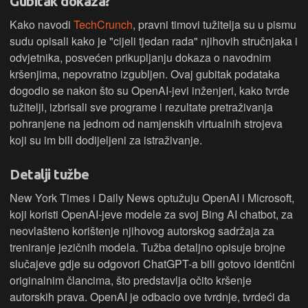
Gubitak dokaza?
Kako navodi
TechCrunch
, pravni timovi tužitelja su u pismu
sudu opisali kako je "cijeli tjedan rada" njihovih stručnjaka i
odvjetnika, posvećen prikupljanju dokaza o navodnim
kršenjima, nepovratno izgubljen. Ovaj gubitak podataka
dogodio se nakon što su OpenAI-jevi inženjeri, kako tvrde
tužitelji, izbrisali sve programe i rezultate pretraživanja
pohranjene na jednom od namjenskih virtualnih strojeva
koji su im bili dodijeljeni za istraživanje.
Detalji tužbe
New York Times i Daily News optužuju OpenAI i Microsoft,
koji koristi OpenAI-jeve modele za svoj Bing AI chatbot, za
neovlašteno korištenje njihovog autorskog sadržaja za
treniranje jezičnih modela. Tužba detaljno opisuje brojne
slučajeve gdje su odgovori ChatGPT-a bili gotovo identični
originalnim člancima, što predstavlja očito kršenje
autorskih prava. OpenAI je odbacio ove tvrdnje, tvrdeći da