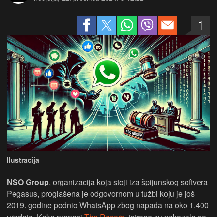
1
Ilustracija
NSO Group
, organizacija koja stoji iza špijunskog softvera
Pegasus, proglašena je odgovornom u tužbi koju je još
2019. godine podnio WhatsApp zbog napada na oko 1.400
uređaja. Kako prenosi
The Record
, istrage su pokazale da