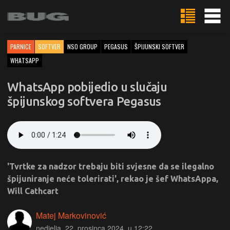
PARNICE
SOFTVER
NSO GROUP
PEGASUS
ŠPIJUNSKI SOFTVER
WHATSAPP
WhatsApp pobijedio u slučaju
špijunskog softvera Pegasus
'Tvrtke za nadzor trebaju biti svjesne da se ilegalno
špijuniranje neće tolerirati', rekao je šef WhatsAppa,
Will Cathcart
Matej Markovinović
nedjelja, 22. prosinca 2024. u 12:22