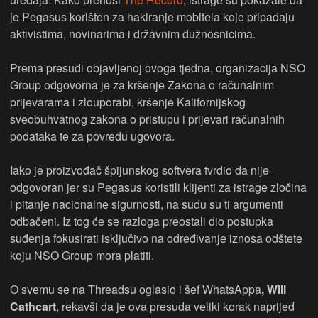
je Pegasus korišten za hakiranje mobitela koje pripadaju
aktivistima, novinarima i državnim dužnosnicima.
Prema presudi objavljenoj ovoga tjedna, organizacija NSO
Group odgovorna je za kršenje Zakona o računalnim
prijevarama i zlouporabi, kršenje Kalifornijskog
sveobuhvatnog zakona o pristupu i prijevari računalnih
podataka te za povredu ugovora.
Iako je proizvođač špijunskog softvera tvrdio da nije
odgovoran jer su Pegasus koristili klijenti za istrage zločina
i pitanje nacionalne sigurnosti, na sudu su ti argumenti
odbačeni. Iz tog će se razloga preostali dio postupka
suđenja fokusirati isključivo na određivanje iznosa odštete
koju NSO Group mora platiti.
O svemu se na Threadsu oglasio i šef WhatsAppa
, Will
Cathcart
, rekavši da je ova presuda veliki korak naprijed