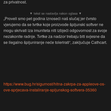
za privatnost.
„Proveli smo pet godina iznoseći naš slučaj jer čvrsto
vjerujemo da se tvrtke koje proizvode špijunski softver ne
mogu skrivati iza imuniteta niti izbjeći odgovornost za svoje
nezakonite radnje. Tvrtke za nadzor trebaju biti svjesne da
se ilegalno špijuniranje neće tolerirati“, zaključuje Cathcart.
https://www.bug.hr/sigurnost/hitna-zakrpa-za-appleove-os-
ove-sprjecava-instaliranje-spijunskog-softvera-35360