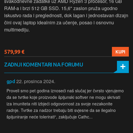
svakodnevne zadatke uz AMD Ryzen 3 procesor, 16 GB
RAM-a i brzi 512 GB SSD. 15,6" zaslon pruža ugodno
iskustvo rada i preglednosti, dok lagan i jednostavan dizajn
čini ovaj laptop idealnim za učenje, posao i osnovnu
multimediju.
579,99 €
KUPI
ZADNJI KOMENTARI NA FORUMU
22. prosinca 2024.
gpd
Proveli smo pet godina iznoseći naš slučaj jer čvrsto vjerujemo
da se tvrtke koje proizvode špijunski softver ne mogu skrivati
iza imuniteta niti izbjeći odgovornost za svoje nezakonite
radnje. Tvrtke za nadzor trebaju biti svjesne da se ilegalno
špijuniranje neće tolerirati“, zaključuje Cathc...