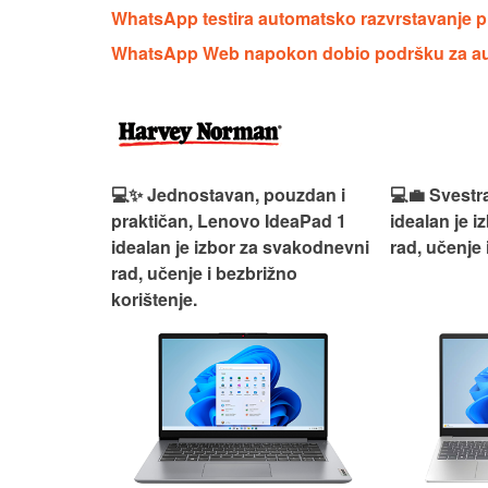
WhatsApp testira automatsko razvrstavanje p
WhatsApp Web napokon dobio podršku za aud
n, Lenovo
💻✨ Jednostavan, pouzdan i
💻💼 Svestr
si odličan
praktičan, Lenovo IdeaPad 1
idealan je 
nosti za
idealan je izbor za svakodnevni
rad, učenje 
rad, učenje i bezbrižno
korištenje.