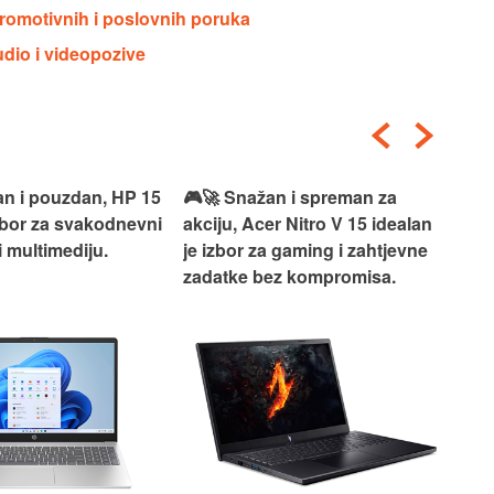
romotivnih i poslovnih poruka
io i videopozive
an i pouzdan, HP 15
🎮🚀 Snažan i spreman za
🎯⚡
izbor za svakodnevni
akciju, Acer Nitro V 15 idealan
Len
i multimediju.
je izbor za gaming i zahtjevne
vrh
zadatke bez kompromisa.
pro
rad