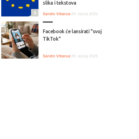
slika i tekstova
4
Sandro Vrbanus
29. srpnja 2026.
Facebook će lansirati "svoj
TikTok"
Sandro Vrbanus
26. srpnja 2026.