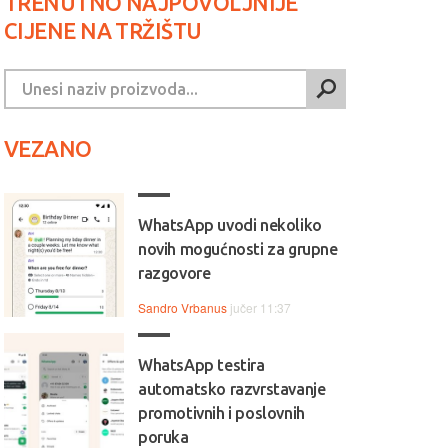
TRENUTNO NAJPOVOLJNIJE
CIJENE NA TRŽIŠTU
VEZANO
WhatsApp uvodi nekoliko
novih mogućnosti za grupne
razgovore
Sandro Vrbanus
jučer 11:37
WhatsApp testira
automatsko razvrstavanje
promotivnih i poslovnih
poruka