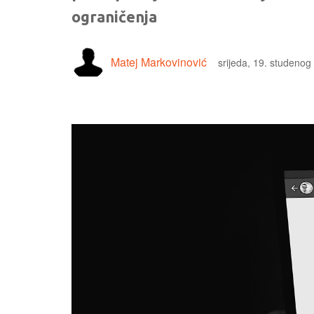
ograničenja
Matej Markovinović
srijeda, 19. studenog