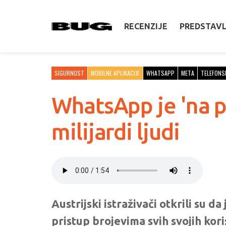
RECENZIJE
PREDSTAV
SIGURNOST
MOBILNE APLIKACIJE
WHATSAPP
META
TELEFONSK
WhatsApp je 'na pl
milijardi ljudi
Austrijski istraživači otkrili s
pristup brojevima svih svojih kori