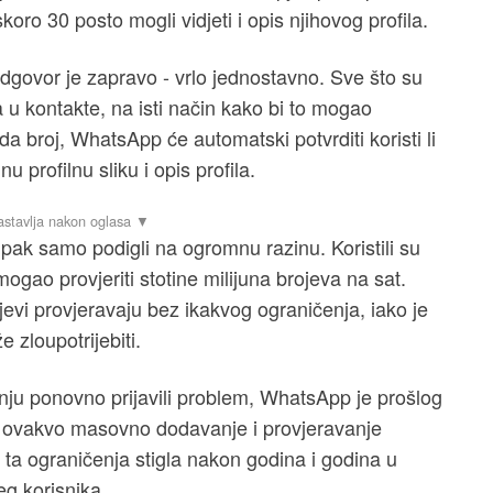
koro 30 posto mogli vidjeti i opis njihovog profila.
odgovor je zapravo - vrlo jednostavno. Sve što su
 u kontakte, na isti način kako bi to mogao
oda broj, WhatsApp će automatski potvrditi koristi li
nu profilnu sliku i opis profila.
tupak samo podigli na ogromnu razinu. Koristili su
ogao provjeriti stotine milijuna brojeva na sat.
vi provjeravaju bez ikakvog ograničenja, iako je
 zloupotrijebiti.
avnju ponovno prijavili problem, WhatsApp je prošlog
u ovakvo masovno dodavanje i provjeravanje
ta ograničenja stigla nakon godina i godina u
eg korisnika.