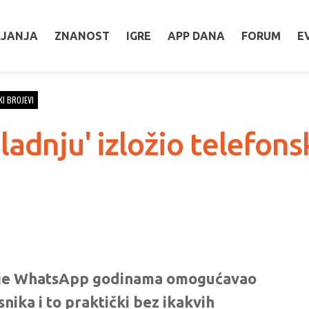
LJANJA
ZNANOST
IGRE
APP DANA
FORUM
E
I BROJEVI
adnju' izložio telefons
u da je WhatsApp godinama omogućavao
snika i to praktički bez ikakvih