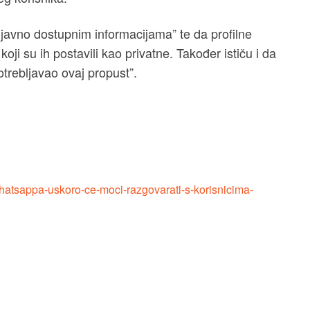
 javno dostupnim informacijama” te da profilne
ma koji su ih postavili kao privatne. Također ističu i da
trebljavao ovaj propust”.
whatsappa-uskoro-ce-moci-razgovarati-s-korisnicima-