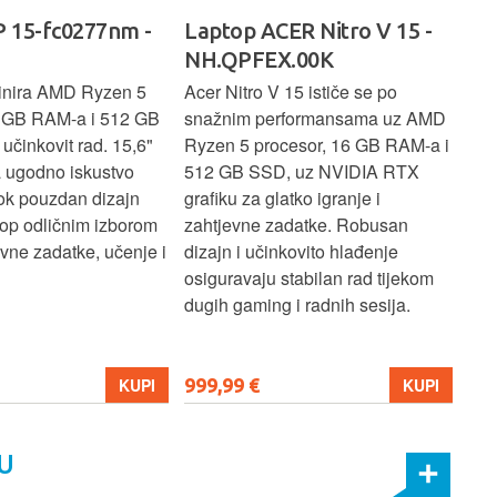
 15-fc0277nm -
Laptop ACER Nitro V 15 -
La
NH.QPFEX.00K
Sl
inira AMD Ryzen 5
Acer Nitro V 15 ističe se po
Len
6 GB RAM-a i 512 GB
snažnim performansama uz AMD
Ryz
učinkovit rad. 15,6"
Ryzen 5 procesor, 16 GB RAM-a i
TB 
a ugodno iskustvo
512 GB SSD, uz NVIDIA RTX
dov
dok pouzdan dizajn
grafiku za glatko igranje i
pru
ptop odličnim izborom
zahtjevne zadatke. Robusan
dok
ne zadatke, učenje i
dizajn i učinkovito hlađenje
mul
osiguravaju stabilan rad tijekom
pro
dugih gaming i radnih sesija.
999,99 €
699
KUPI
KUPI
U