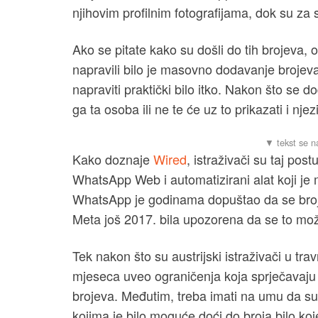
njihovim profilnim fotografijama, dok su za s
Ako se pitate kako su došli do tih brojeva, 
napravili bilo je masovno dodavanje brojeva
napraviti praktički bilo itko. Nakon što se d
ga ta osoba ili ne te će uz to prikazati i njezi
Kako doznaje
Wired
, istraživači su taj pos
WhatsApp Web i automatizirani alat koji je m
WhatsApp je godinama dopuštao da se broje
Meta još 2017. bila upozorena da se to može
Tek nakon što su austrijski istraživači u tr
mjeseca uveo ograničenja koja sprječavaj
brojeva. Međutim, treba imati na umu da su 
kojima je bilo moguće doći do broja bilo koj