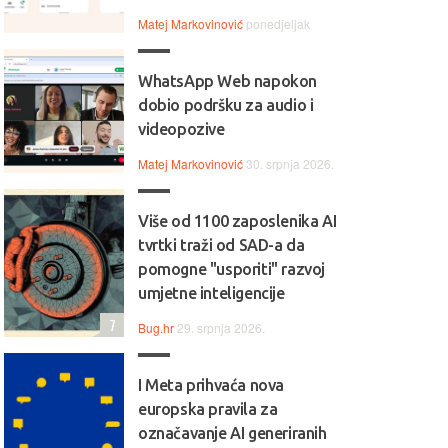
Matej Markovinović
ponedjeljak
WhatsApp Web napokon
dobio podršku za audio i
videopozive
Matej Markovinović
30. srpnja 2026.
Više od 1100 zaposlenika AI
tvrtki traži od SAD-a da
pomogne "usporiti" razvoj
umjetne inteligencije
7
Bug.hr
29. srpnja 2026.
I Meta prihvaća nova
europska pravila za
označavanje AI generiranih