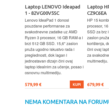
IdeaPad
Laptop LENOVO Ideapad
Laptop HP
SC
1 - 82VG00V5SC
CZ9C6EA
 3 s Ryzen 5
Lenovo IdeaPad 1 donosi
HP 15 komb
RAM-a nudi
pouzdane performanse za
procesor, 1
še aplikacija
svakodnevne zadatke uz AMD
SSD za brz i 
 moderan
Ryzen 3 procesor, 16 GB RAM-a i
zaslon pruž
D
brzi 512 GB SSD. 15,6" zaslon
korištenja, 
up podacima,
pruža ugodno iskustvo rada i
čini ovaj la
izbor za
preglednosti, dok lagan i
za svakodnev
kuće i
jednostavan dizajn čini ovaj
multimediju.
e.
laptop idealnim za učenje, posao i
osnovnu multimediju.
579,99 €
679,99 €
KUPI
KUPI
NEMA KOMENTARA NA FORUM