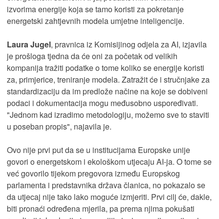
izvorima energije koja se tamo koristi za pokretanje
energetski zahtjevnih modela umjetne inteligencije.
Laura Jugel
, pravnica iz Komisijinog odjela za AI, izjavila
je prošloga tjedna da će oni za početak od velikih
kompanija tražiti podatke o tome koliko se energije koristi
za, primjerice, treniranje modela. Zatražit će i stručnjake za
standardizaciju da im predlože načine na koje se dobiveni
podaci i dokumentacija mogu međusobno uspoređivati.
"Jednom kad izradimo metodologiju, možemo sve to staviti
u poseban propis", najavila je.
Ovo nije prvi put da se u institucijama Europske unije
govori o energetskom i ekološkom utjecaju AI-ja. O tome se
već govorilo tijekom pregovora između Europskog
parlamenta i predstavnika država članica, no pokazalo se
da utjecaj nije tako lako moguće izmjeriti. Prvi cilj će, dakle,
biti pronaći određena mjerila, pa prema njima pokušati