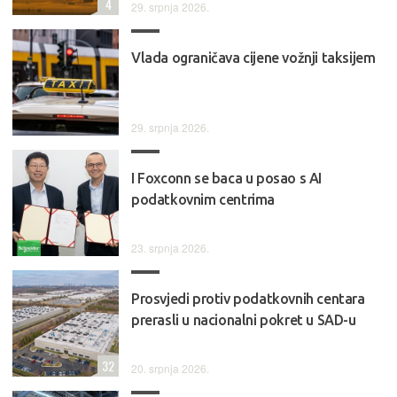
4
29. srpnja 2026.
Vlada ograničava cijene vožnji taksijem
29. srpnja 2026.
I Foxconn se baca u posao s AI
podatkovnim centrima
23. srpnja 2026.
Prosvjedi protiv podatkovnih centara
prerasli u nacionalni pokret u SAD-u
32
20. srpnja 2026.