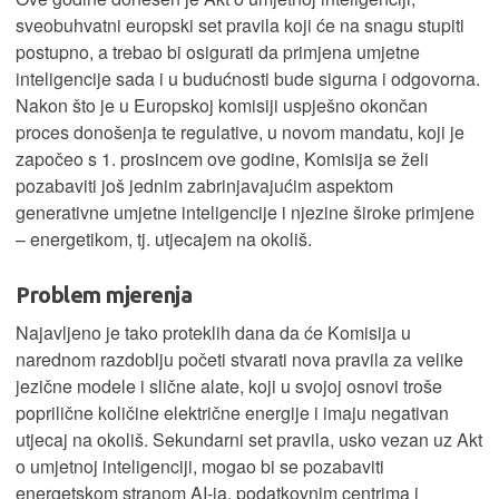
sveobuhvatni europski set pravila koji će na snagu stupiti
postupno, a trebao bi osigurati da primjena umjetne
inteligencije sada i u budućnosti bude sigurna i odgovorna.
Nakon što je u Europskoj komisiji uspješno okončan
proces donošenja te regulative, u novom mandatu, koji je
započeo s 1. prosincem ove godine, Komisija se želi
pozabaviti još jednim zabrinjavajućim aspektom
generativne umjetne inteligencije i njezine široke primjene
– energetikom, tj. utjecajem na okoliš.
Problem mjerenja
Najavljeno je tako proteklih dana da će Komisija u
narednom razdoblju početi stvarati nova pravila za velike
jezične modele i slične alate, koji u svojoj osnovi troše
poprilične količine električne energije i imaju negativan
utjecaj na okoliš. Sekundarni set pravila, usko vezan uz Akt
o umjetnoj inteligenciji, mogao bi se pozabaviti
energetskom stranom AI-ja, podatkovnim centrima i