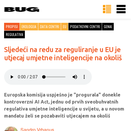
PROPISI
EKOLOGIJA
DATA CENTRI
EU
PODATKOVNI CENTRI
GENAI
REGULATIVA
Sljedeći na redu za reguliranje u EU je
utjecaj umjetne inteligencije na okoliš
Europska komisija uspješno je "progurala" donekle
kontroverzni AI Act, jednu od prvih sveobuhvatnih
regulativa umjetne inteligencije u svijetu, a u novom
mandatu želi se pozabaviti utjecajem na okoliš
Sandro Vrbanus