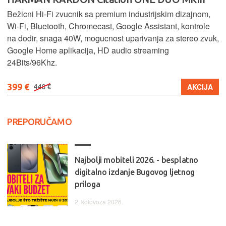
Bežicni Hi-Fi zvucnik sa premium industrijskim dizajnom,
Wi-Fi, Bluetooth, Chromecast, Google Assistant, kontrole
na dodir, snaga 40W, mogucnost uparivanja za stereo zvuk,
Google Home aplikacija, HD audio streaming
24Bits/96Khz.
399 €
AKCIJA
448 €
PREPORUČAMO
Najbolji mobiteli 2026. - besplatno
digitalno izdanje Bugovog ljetnog
priloga
2. kolovoza 2026.