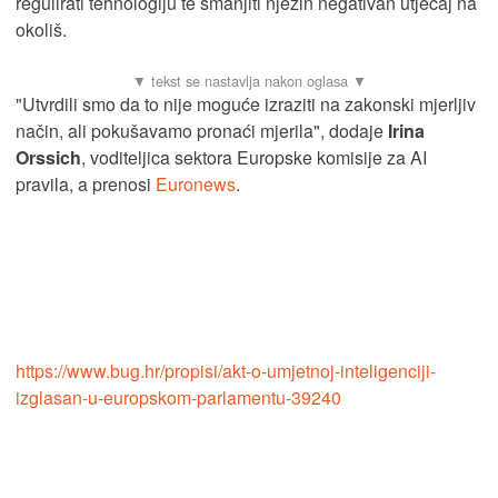
regulirati tehnologiju te smanjiti njezin negativan utjecaj na
okoliš.
"Utvrdili smo da to nije moguće izraziti na zakonski mjerljiv
način, ali pokušavamo pronaći mjerila", dodaje
Irina
Orssich
, voditeljica sektora Europske komisije za AI
pravila, a prenosi
Euronews
.
https://www.bug.hr/propisi/akt-o-umjetnoj-inteligenciji-
izglasan-u-europskom-parlamentu-39240