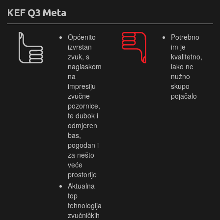
KEF Q3 Meta
Općenito
Potrebno
izvrstan
im je
zvuk, s
kvalitetno,
naglaskom
iako ne
na
nužno
impresiju
skupo
zvučne
pojačalo
pozornice,
te dubok i
odmjeren
bas,
pogodan i
za nešto
veće
prostorije
Aktualna
top
tehnologija
zvučničkih