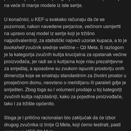
na veće ili manje modele iz iste serije.
U konačnici, u KEF-u svakako računaju da će se
pozornost, nakon navedene perjanice, većinom usmjeriti
na upravo onaj model iz serije koji je tržišno
najpolivalentniji, za statistički najveći uzorak kupaca, a to je
bookshelf
zvučnik srednje veličine – Q3 Meta. S razlogom
je ta kategorija zvučnih kutija krucijalna za opstanak većine
proizvođača, jer radi se o kutijama koje nisu prezahtjevne
za smještaj, a sposobne su zvukom ispuniti prostoriju onih
dimenzija koje se smatraju standardnim za životni prostor u
prosječnom domu, neovisno o meridijanu ili paraleli gdje je
smješten. Zbog toga su i volumeni prodaje u toj kategoriji
zvučnih kutija najizdašniji, kako za pojedine proizvođače,
tako i za tržište općenito.
Stoga je i prilično racionalan bio zaključak da će izbor
drugog zvučnika iz linije Q Meta, koji ćemo testirati, pasti