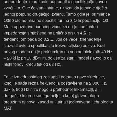
unapređenja, morat ćete pogledati u specifikacije novog
zvučnika. One će vam, naime, ukazati da je ovdje riječ o
jednoj potpuno drugačijoj zvjerki. Tamo gdje je, primjerice
Q350 bio nominalno specificiran na 8 Ω impedancije, Q3
Meta upozorava budućeg vlasnika da je nominalna
impedancija smještena na prilično niskih 4 Ω, s
tendencijom pada do 3,2 Ω. Još će veće iznenađenje
izazvati uvid u specifikaciju frekvencijskog odziva. Kod
novog modela on je proklamiran na vrlo ambicioznih 49 Hz
– 20 kHz pri ±3 dB/1 m, dok se za stariji model navodilo da
niski tonovi kreću tek od 63 Hz.
To je između ostalog zasluga i potpuno nove skretnice,
kojoj je sada rezna frekvencija postavljena na 2.000 Hz,
dakle, 500 Hz niže nego u prethodnoj inkarnaciji, ali i
drugačije interne konfiguracije, u kojoj glavnu ulogu
preuzima njihova, zasad unikatna i jedinstvena, tehnologija
MAT.