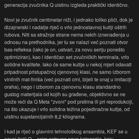
generacija zvučnika Q uistinu izgleda praktički identično.
Novi je zvučnik centimetar niži, i jednako toliko plići, dok je
dizajnerski i nadalje riječ o vrlo jednostavnoj kutiji oštrih
rubova. Niti sa stražnje strane nema nekih iznenađenja u
odnosu na prethodnika, jer tu se nalazi već poznati otvor
bas-refleksa (iako je on, ustvari, za novu seriju ponešto
optimiziran), kao i identičan set zvučničkih terminala, vrlo
solidne kvalitete. Iako će same kutije u nekoj mjeri odavati
pripadnost pristupačnoj cjenovnoj klasi, ne samo izborom
vinilnih mat-finiša (već poznati crni, bijeli te onaj u imitaciji
oraha), nego i izborom za cjenovnu klasu standardno
gustog materijala od kojih su građene, objektivno se ne
može reći da Q Meta "zvoni" pod prstima ili pri reprodukciji,
na što ukazuje i vrlo solidna težina pojedinačne kutije, od
uistinu supstancijalnih 8,2 kilograma.
I kad je riječ o glavnini tehnološkog ansambla, KEF se u
novoj liniji Q – osim potpuno nove kategorije, koju