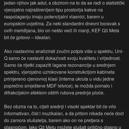
jedan njihov jak adut, s obzirom na to da se radi o statistički
vjerojatno najraširenijem tipu prostorija kakve na
raspolaganju imaju potencijalni vlasnici, barem u
europskim uvjetima. Za neki standardni dnevni boravak s
ovih meridijana, bio on nešto veći ili manji, KEF Q3 Meta
bit će gotovo – idealan.
Ako nastavimo analizirati zvučni potpis više u spektru, Uni-
Q samo će nastaviti dokazivati svoju kvalitetu i vrijednost.
Samo će rijetki zapaziti lagane rezonancije u srednjem
spektru, vjerojatno uzrokovane konstrukcijom kabineta
primjereno cjenovnoj klasi (interna ukruta u vidu jedne
poprečno smještene MDF letvice), te možda pomalo i
difrakcijskim efektom oštrih rubova prednje ploče.
Bez obzira na to, cijeli srednji i visoki spektar bit će vrlo
informativan, čist i muzikalan, a da pritom nikada neće doći
do zamora slušatelja, barem ako on ne pretjera s
glasnoćom. Iako Q3 Metu možete slušati prilično glasno u