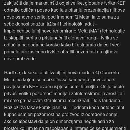
zaključiti da je marketinški odjel velike, globalne tvrtke KEF
odradio odličan posao kad je u pitanju prezentacija njihove
nove osnovne serije, pod imenom Q Meta. Iako sama za
sebe donosi snažan tržišni i tehnološki adut –
implementaciju njihove renomirane Meta (MAT) tehnologije
iz skupljih serija u pristupačniji cjenovni rang – tvrtka se
odlučila na dodatne korake kako bi osigurala da će i već
pomalo prezasićeno tržište obratiti pozornost na njihove
nove proizvode.
Radi se, dakako, o utilizaciji njihova modela Q Concerto
Meta, na kojem se marketinška kampanja, povezana s
povijesnom KEF-ovom uspješnicom, temeljila. On je uspio
privući veliku pozornost medija i zainteresirane javnosti, a i
mi smo ga na ovim stranicama recenzirali, i to s laudama.
Razlozi za takav korak jasni su – jednom kada potencijalni
kupac usmjeri pozornost na proizvod iz određene serije,
ako se ispostavi da je on dimenzijama neprikladan za
prostor koji im je na raspolaganju, interes će se preusmjeriti