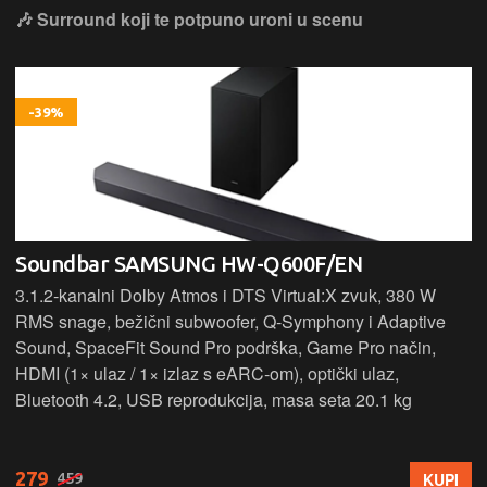
🎶 Surround koji te potpuno uroni u scenu
-39%
Soundbar SAMSUNG HW-Q600F/EN
3.1.2‑kanalni Dolby Atmos i DTS Virtual:X zvuk, 380 W
RMS snage, bežični subwoofer, Q‑Symphony i Adaptive
Sound, SpaceFit Sound Pro podrška, Game Pro način,
HDMI (1× ulaz / 1× izlaz s eARC‑om), optički ulaz,
Bluetooth 4.2, USB reprodukcija, masa seta 20.1 kg
279
KUPI
459