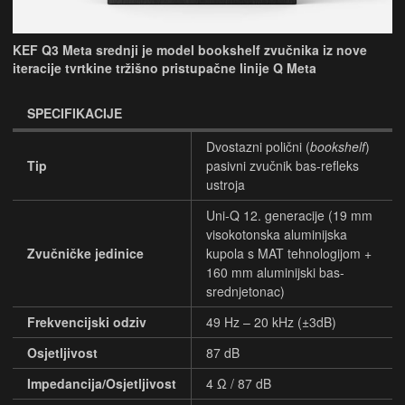
KEF Q3 Meta srednji je model bookshelf zvučnika iz nove
iteracije tvrtkine tržišno pristupačne linije Q Meta
SPECIFIKACIJE
Dvostazni polični (
bookshelf
)
Tip
pasivni zvučnik bas-refleks
ustroja
Uni-Q 12. generacije (19 mm
visokotonska aluminijska
Zvučničke jedinice
kupola s MAT tehnologijom +
160 mm aluminijski bas-
srednjetonac)
Frekvencijski odziv
49 Hz – 20 kHz (±3dB)
Osjetljivost
87 dB
Impedancija/Osjetljivost
4 Ω / 87 dB