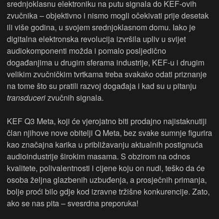
srednjoklasnu elektroniku na putu signala do KEF-ovih
zvučnika – objektivno i nismo mogli očekivati prije desetak
ili više godina, u svojem srednjoklasnom domu. Iako je
digitalna elektronska revolucija izvršila upliv u svijet
audiokomponenti možda i pomalo posljedično
događanjima u drugim sferama industrije, KEF-u i drugim
velikim zvučničkim tvrtkama treba svakako odati priznanje
na tome što su pratili razvoj događaja i kad su u pitanju
transduceri
zvučnih signala.
KEF Q3 Meta, koji će vjerojatno biti prodajno najistaknutiji
član njihove nove obitelji Q Meta, bez svake sumnje figurira
kao značajna karika u približavanju aktualnih postignuća
audioindustrije širokim masama. S obzirom na odnos
kvalitete, polivalentnosti i cijene koju on nudi, teško da će
osoba željna glazbenih uzbuđenja, a prosječnih primanja,
bolje proći bilo gdje kod izravne tržišne konkurencije. Zato,
ako se nas pita – svesrdna preporuka!