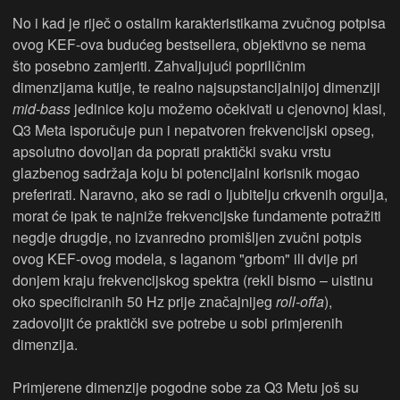
No i kad je riječ o ostalim karakteristikama zvučnog potpisa
ovog KEF-ova budućeg bestsellera, objektivno se nema
što posebno zamjeriti. Zahvaljujući popriličnim
dimenzijama kutije, te realno najsupstancijalnijoj dimenziji
mid-bass
jedinice koju možemo očekivati u cjenovnoj klasi,
Q3 Meta isporučuje pun i nepatvoren frekvencijski opseg,
apsolutno dovoljan da poprati praktički svaku vrstu
glazbenog sadržaja koju bi potencijalni korisnik mogao
preferirati. Naravno, ako se radi o ljubitelju crkvenih orgulja,
morat će ipak te najniže frekvencijske fundamente potražiti
negdje drugdje, no izvanredno promišljen zvučni potpis
ovog KEF-ovog modela, s laganom "grbom" ili dvije pri
donjem kraju frekvencijskog spektra (rekli bismo – uistinu
oko specificiranih 50 Hz prije značajnijeg
roll-offa
),
zadovoljit će praktički sve potrebe u sobi primjerenih
dimenzija.
Primjerene dimenzije pogodne sobe za Q3 Metu još su