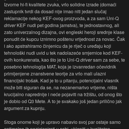
Izvorne hi-fi kvalitete zvuka, vrlo solidne izrade (domaći
zastupnik tvrdi da dosad nije imao niti jedan slučaj
reklamacije nekog KEF-ovog proizvoda, a za sam Uni-Q
driver
KEF nudi pet godina jamstva), te jednostavnog, ali
zato univerzalnog dizajna, ovi engleski heroji srednje klase
ponudit će kupcu iznimno poštenu vrijednost za novac. Čak
i ako apstrahiramo činjenicu da je riječ o uređaju koji
tehnološki nudi uvid u tek nadolazeće smjernice kod KEF-
ovih konkurenata, kao što je to Uni-Q
driver
sam za sebe, te
posebno tehnologija MAT, koja je izvanredan očevidnik
primijenjene znanstvene teorije za vrlo mali ulazni
financijski trošak. Kad je to u pitanju, potencijalni vlasnik
može biti siguran da se, na nezanemarivo vrijeme, ništa
krucijalno naprednije i neće pojaviti na tržištu, od onog što
je dobio od Q3 Mete. A to je svakako još jedan prilično jak
argument za kupnju.
Stoga onome koji je upravo nabavio svoj par ostaje samo
optimalno ih pozicionirati u sobi, uklopiti u kvalitetan