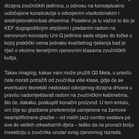
dizajna zvučničkih jedinica, u odnosu na konceptualno
uobičajene konstrukcije s odvojenim visokotonskim i
srednjetonskim/bas
driverima
. Posebno je tu važno to što je
KEF dugogodišnjim strpljivim i predanim radom na
osnovnom konceptu Uni-Q jedinice sada stigao do točke u
kojoj praktički nema jednako kvalitetnog rješenja kad je
riječ o okvirno temeljnim cjenovnim klasama zvučničkih
kutija.
Takav
imaging,
kakav vam može pružiti Q3 Meta, u pravilu
ćete morati potražiti od zvučnika više klase, gdje će se
eventualni teoretski nedostaci odvojenog dizajna
drivera
u
pravilu nadomještavati radom na zvučničkim kabinetima,
što će, dakako, poskupiti konačni proizvod. U tom smislu,
oni čije su glazbene preferencije usmjerene na žanrove
neamplificirane glazbe – od malih jazz-combo sastava pa
sve do velikih orkestralnih djela – teško da će pronaći bolju
investiciju u zvučnike unutar ovog cjenovnog razreda.