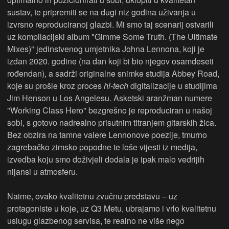
sustav, te pripremiti se na dugi niz godina uživanja u
izvrsno reproduciranoj glazbi. Mi smo taj scenarij ostvarili
uz kompilacijski album "Gimme Some Truth. (The Ultimate
Mixes)" jedinstvenog umjetnika Johna Lennona, koji je
izdan 2020. godine (na dan koji bi bio njegov osamdeseti
rođendan), a sadrži originalne snimke studija Abbey Road,
koje su prošle kroz proces
hi-tech
digitalizacije u studijima
Jim Henson u Los Angelesu. Asketski aranžman numere
"Working Class Hero" bezgrešno je reproduciran u našoj
sobi, s gotovo nadrealno prisutnim titranjem gitarskih žica.
Bez obzira na tamne valere Lennonove poezije, tmurno
zagrebačko zimsko popodne te loše vijesti iz medija,
izvedba koju smo doživjeli dodala je ipak malo vedrijih
nijansi u atmosferu.
Naime, ovako kvalitetnu zvučnu predstavu – uz
protagoniste u koje, uz Q3 Metu, ubrajamo i vrlo kvalitetnu
uslugu glazbenog servisa, te realno ne više nego