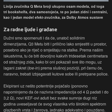
Linija zvučnika Q Meta broji ukupno osam modela, od toga
tri bookshelfa, dva samostojeća, te po jedan zidni i centralni,
kao i jedan model efekt-zvučnika, za Dolby Atmos sustave
Za radne ljude i građane
Dužni smo spomenuti i da će, unatoč solidnim
dimenzijama, Q3 Metu biti i prilično lako smjestiti u prostor,
posebno ako je riječ o smještaju na stalke. Prema našim
iskustvima, tu će biti dovoljno kakvih tridesetak centimetara
od stražnjeg zida, kako bi oni pokazali sve što mogu, uz
lagani zakret (
toe-in
) prema slušnoj poziciji, pri čemu će,
naravno, trebati izbjegavati kutove sobe ili pretrpane police.
Ekipirani uz nešto potentnije pojačalo (ponovno
napominjemo da će nazivna impedancija od 4 Ω padati i do
3,2 Ω), novi KEF-ovi aduti bez svake sumnje dugi niz
godina uveseljavat će svog vlasnika vrlo širokim spektrom
glazbenih vrsta i žanrova, jednako adekvatno i pouzdano.