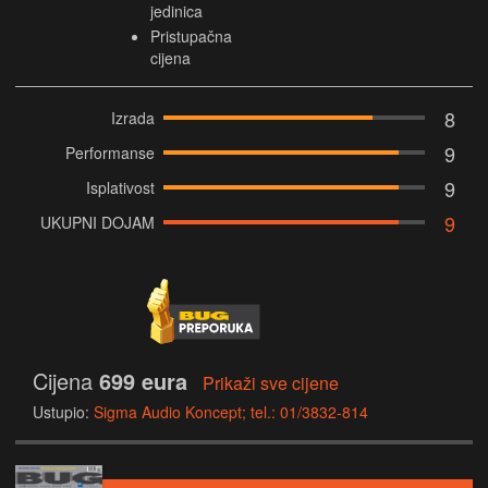
jedinica
Pristupačna
cijena
8
Izrada
9
Performanse
9
Isplativost
9
UKUPNI DOJAM
Cijena
699 eura
Prikaži sve cijene
Ustupio:
Sigma Audio Koncept; tel.: 01/3832-814