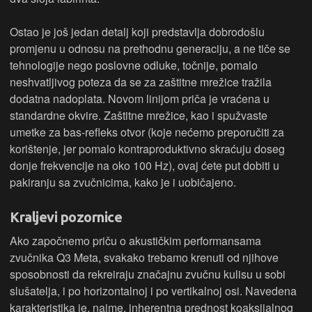
Ostao je još jedan detalj koji predstavlja dobrodošlu
promjenu u odnosu na prethodnu generaciju, a ne tiče se
tehnologije nego poslovne odluke, točnije, pomalo
neshvatljivog poteza da se za zaštitne mrežice tražila
dodatna nadoplata. Novom linijom priča je vraćena u
standardne okvire. Zaštitne mrežice, kao i spužvaste
umetke za bas-refleks otvor (koje nećemo preporučiti za
korištenje, jer pomalo kontraproduktivno skraćuju doseg
donje frekvencije na oko 100 Hz), ovaj ćete put dobiti u
pakiranju sa zvučnicima, kako je i uobičajeno.
Kraljevi pozornice
Ako započnemo priču o akustičkim performansama
zvučnika Q3 Meta, svakako trebamo krenuti od njihove
sposobnosti da rekreiraju značajnu zvučnu kulisu u sobi
slušatelja, i po horizontalnoj i po vertikalnoj osi. Navedena
karakteristika je, naime, inherentna prednost koaksijalnog