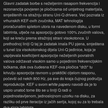
Glavni zadatak borbe s neželjenim rasapom frekvencija i
rezonancija povjeren je pločicama od umjetnog materijala,
smještenih na stražnju stranu Uni-Q
drivera
. Već poznata iz
vrhunskih KEF-ovih zvučnika, MAT tehnologija
proračunatim spletom utora na navedenom disku, u formi
labirinta, utječe na apsorpciju gotovo 100% zvučnih valova,
koji se kreću prema stražnjoj strani visokotonca. U
prethodnoj liniji Q taj je zadatak imala PU pjena, smještena
u tunel iza visokotonskog dijela Uni-Q jedinice, koja je
uspijevala koeficijent apsorpcije neželjenih povratnih
valova održavati visokim samo u pojedinim frekvencijskim
točkama, dok ova čudesna KEF-ova pločica "drži" tu
krivulju apsorpcije ravnom u praktički cijelom rasponu,
počevši od nekih 800 Hz, pa sve do kraja čujnog područja
reprodukcije. KEF u svom
white paperu
navodi da je to
uspio unatoč tome što se u liniji Q radi o
pojednostavljenom, jednoslojnom uzorku na disku, za
razliku od prve iteracije iz jačih serija, kojoj su za to trebala
dva sloja labirinta.