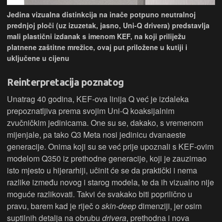
Jedina vizualna distinkcija na inače potpuno neutralnoj
prednjoj ploči (uz izuzetak, jasno, Uni-Q drivera) predstavlja
mali plastični izdanak s imenom KEF, na koji priliježu
platnene zaštitne mrežice, ovaj put priložene u kutiji i
uključene u cijenu
Reinterpretacija poznatog
Unatrag 40 godina, KEF-ova linija Q već je izdaleka
prepoznatljiva prema svojim Uni-Q koaksijalnim
zvučničkim jedinicama. One su se, dakako, s vremenom
mijenjale, pa tako Q3 Meta nosi jedinicu dvanaeste
generacije. Onima koji su se već prije upoznali s KEF-ovim
modelom Q350 iz prethodne generacije, koji je zauzimao
isto mjesto u hijerarhiji, učinit će se da praktički i nema
razlike između novog i starog modela, te da ih vizualno nije
moguće razlikovati. Takvi će svakako biti poprilično u
pravu, barem kad je riječ o
skin-deep
dimenziji, jer osim
suptilnih detalja na obrubu
drivera
, prethodna i nova