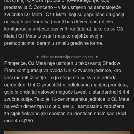
predstavlja Q Concerto – više usmjerio na samostojeće
zvučnike Q7 Meta i Q11 Meta, koji su poprilično drugačiji
od svojih prethodnika (manji bas
driveri
, bas-refleks
konfiguracija umjesto pasivnih radijatora), tako da su Q3
Meta i Q1 Meta tu ostali nekako najbliže svojim
prethodnicima, barem u smislu gradivne forme.
Primjerice, Q3 Meta nije ustrojen u takozvanoj Shadow
Flare konfiguraciji valovoda Uni-Q zvučne jedinice, kao
veći modeli iz serije. To je stoga što su svi oni odreda
opremljeni Uni-Q zvučničkim jedinicama manjeg promjera,
gdje je onda taj valovod moguće izvesti u standardnoj širini
zvučne kutije. Tako je 16-centimetarska jedinica iz Q3 Mete
najvećih dimenzija u cijeloj seriji, i samostalno zadužena
za cijeli frekvencijski spektar, na identičan način kao i kod
modela Q350.