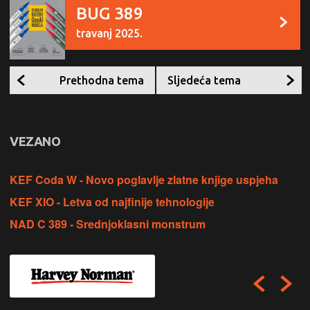
BUG 389
travanj 2025.
Prethodna tema
Sljedeća tema
VEZANO
KEF Coda W - Novo poglavlje zlatne knjige uspjeha
KEF XIO - Letva od najfinije tehnologije
NAD C 389 - Srednjoklasni monstrum