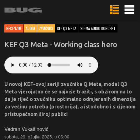
RECENZIJE
AUDIO
ZVUČNICI
KEF Q3 META
SIGMA AUDIO KONCEPT
KEF Q3 Meta - Working class hero
U novoj KEF-ovoj seriji zvučnika Q Meta, model Q3
Meta vjerojatno će se najviše tražiti, s obzirom na to
da je riječ o zvučniku optimalno odmjerenih dimenzija
za većinu potreba (prostorija), a istodobno i s cijenom
pristupačnom široj publici
Vedran Vukašinović
subota, 29. ožujka 2025. u 06:00