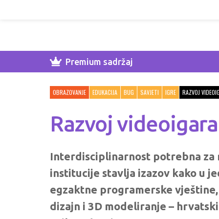
Premium sadržaj
OBRAZOVANJE
EDUKACIJA
BUG
SAVJETI
IGRE
RAZVOJ VIDEOI
Razvoj videoigara
Interdisciplinarnost potrebna za
institucije stavlja izazov kako u
egzaktne programerske vještine, a
dizajn i 3D modeliranje – hrvatski