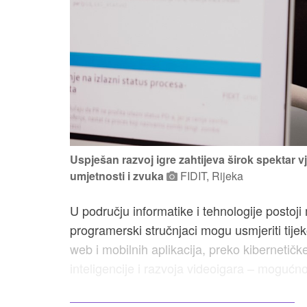
Uspješan razvoj igre zahtijeva širok spektar vj
umjetnosti i zvuka
FIDIT, Rijeka
U području informatike i tehnologije postoji
programerski stručnjaci mogu usmjeriti tijek
web i mobilnih aplikacija, preko kibernetičk
inteligencije i razvoja videoigara – mogućno