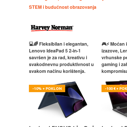
STEM i budućnost obrazovanja
 – premium
💻🌈 Fleksibilan i elegantan,
🎮⚡ Moćan 
ija i
Lenovo IdeaPad 5 2‑in‑1
izazove, L
e za rad i
savršen je za rad, kreativu i
vrhunske p
omisa!
svakodnevnu produktivnost u
gaming i za
svakom načinu korištenja.
kompromisa
-10% + POKLON
-100 € + P