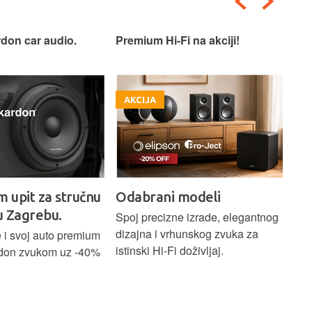
don car audio.
Premium Hi-Fi na akciji!
Pre
AKCIJA
A
m upit za stručnu
Odabrani modeli
H
u Zagrebu.
Ci
Spoj precizne izrade, elegantnog
dizajna i vrhunskog zvuka za
 i svoj auto premium
Bež
istinski Hi-Fi doživljaj.
don zvukom uz -40%
ind
Blu
Ass
sna