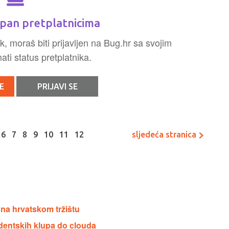
pan pretplatnicima
k, moraš biti prijavljen na Bug.hr sa svojim
ti status pretplatnika.
E
PRIJAVI SE
6
7
8
9
10
11
12
sljedeća stranica
i na hrvatskom tržištu
dentskih klupa do clouda