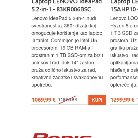
oga 9 -
Laptop LENOVO IdeaPad
Laptop 
5 2-in-1 - 83KR006BSC
15AHP10 
ažan Intel
Lenovo IdeaPad 5 2‑in‑1 nudi
Lenovo LOQ
RAM-a i 1 TB
svestranost uz 360° dizajn koji
Ryzen 5 pro
 rad, uz 14"
omogućuje korištenje kao laptop
1 TB SSD za 
u‑1 dizajn
ili tablet. Opremljen je Intel U5
prostora. U
enje kao
procesorom, 16 GB RAM-a i
grafiku pruž
aksimalnu
prostranim 1 TB SSD‑om za brz i
iskustvo i r
ost.
učinkovit rad, dok 14" zaslon
aplikacijama
pruža odlično iskustvo za rad,
hlađenje osi
kreativne zadatke i svakodnevnu
performanse 
upotrebu.
opterećenju.
1069,99 €
1299,99 €
KUPI
KUPI
1189,99 €