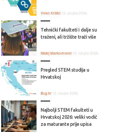
Vinko Krištić
12. ožujka 2026.
mium industrijski dizajn.
Pravi britanski audiofilski
zvučnik.
Tehnički fakulteti i dalje su
traženi, ali tržište traži više
KCIJA
AKCIJA
Matej Markovinović
12. ožujka 2026.
Pregled STEM studija u
Hrvatskoj
ARMAN KARDON
FALCON ACOUSTICS M1
tation ONE DUO MKIII
Kompaktni 2-smjerni Hi-Fi mon
Bug.hr
12. ožujka 2026.
s 5" Falcon B110 bas jedinicom
icni Hi-Fi zvucnik sa premium
SEAS visokotoncem pruža
ustrijskim dizajnom, Wi-Fi,
Najbolji STEM fakulteti u
prirodan, detaljan zvuk i širok
etooth, Chromecast, Google
Hrvatskoj 2026: veliki vodič
frekvencijski raspon od 40 Hz 
istant, kontrole na dodir,
za maturante prije upisa
25 kHz. Elegantna završna
ga 40W, mogucnost