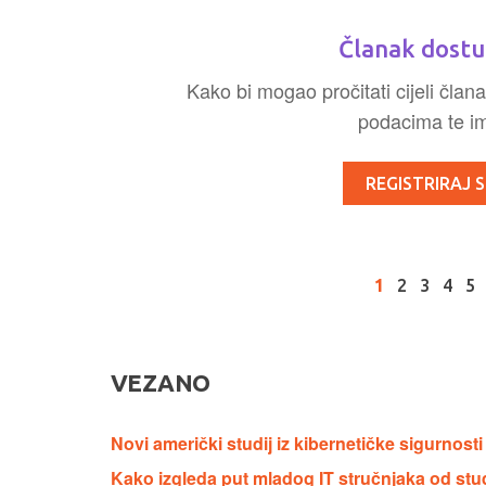
Članak dostu
Kako bi mogao pročitati cijeli člana
podacima te ima
REGISTRIRAJ S
1
2
3
4
5
VEZANO
Novi američki studij iz kibernetičke sigurnost
Kako izgleda put mladog IT stručnjaka od stu