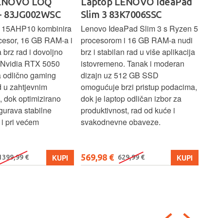
LENOVO LOQ
Laptop LENOVO IdeaPad
La
- 83JG002WSC
Slim 3 83K7006SSC
1 
 15AHP10 kombinira
Lenovo IdeaPad Slim 3 s Ryzen 5
Len
cesor, 16 GB RAM-a i
procesorom i 16 GB RAM-a nudi
pou
brz rad i dovoljno
brz i stabilan rad u više aplikacija
sva
z Nvidia RTX 5050
istovremeno. Tanak i moderan
Ryz
a odlično gaming
dizajn uz 512 GB SSD
brz
ad u zahtjevnim
omogućuje brzi pristup podacima,
pru
, dok optimizirano
dok je laptop odličan izbor za
pre
gurava stabilne
produktivnost, rad od kuće i
jed
i pri većem
svakodnevne obaveze.
lap
osn
569,98 €
579
KUPI
KUPI
1399,99 €
629,99 €