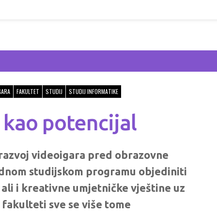
GARA
FAKULTET
STUDIJ
STUDIJ INFORMATIKE
 kao potencijal
 razvoj videoigara pred obrazovne
 jednom studijskom programu objediniti
li i kreativne umjetničke vještine uz
 fakulteti sve se više tome