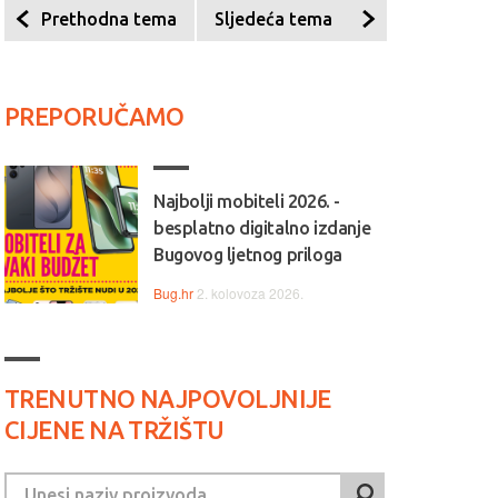
Prethodna tema
Sljedeća tema
PREPORUČAMO
 Jednostavan, pouzdan i
💻💼 Svestran i pouzdan, HP
ktičan, Lenovo IdeaPad 1
idealan je izbor za svakodne
Najbolji mobiteli 2026. -
alan je izbor za svakodnevni
rad, učenje i multimediju.
besplatno digitalno izdanje
, učenje i bezbrižno
Bugovog ljetnog priloga
ištenje.
Bug.hr
2. kolovoza 2026.
TRENUTNO NAJPOVOLJNIJE
CIJENE NA TRŽIŠTU