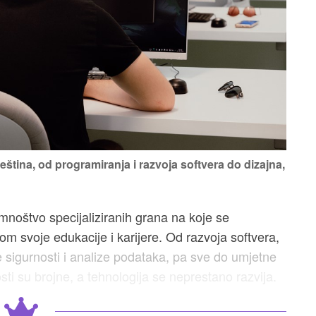
eština, od programiranja i razvoja softvera do dizajna,
 mnoštvo specijaliziranih grana na koje se
om svoje edukacije i karijere. Od razvoja softvera,
e sigurnosti i analize podataka, pa sve do umjetne
sti su brojne, a tehnologija se neprestano razvija.