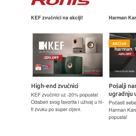
 slušaonicu.
KEF zvučnici na akciji!
Harman Kar
AKCIJA
High-end zvučnici
Pošalji na
ugradnju 
našoj Hi-Fi
KEF zvučnici uz -20% popusta!
ajam i
Odaberi svog favorita i uživaj u hi-
Počasti sebe
tijih
fi zvuku po super cijeni.
Harman Kar
ova.
popusta!