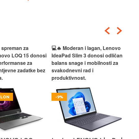
i spreman za
💻🔥 Moderan i lagan, Lenovo
💻✨
enovo LOQ 15 donosi
IdeaPad Slim 3 donosi odličan
pra
erformanse za
balans snage i mobilnosti za
ide
htjevne zadatke bez
svakodnevni rad i
rad
.
produktivnost.
kor
OKLON
-9%